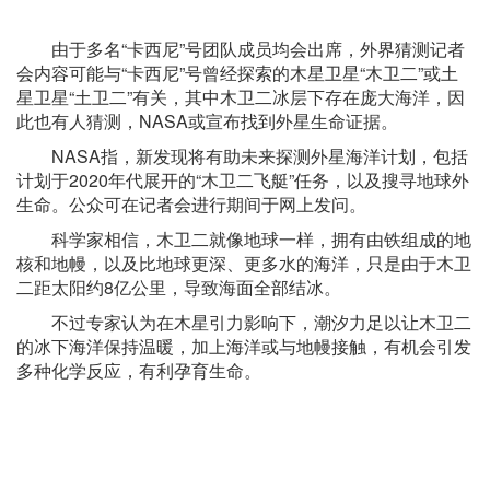
由于多名“卡西尼”号团队成员均会出席，外界猜测记者
会内容可能与“卡西尼”号曾经探索的木星卫星“木卫二”或土
星卫星“土卫二”有关，其中木卫二冰层下存在庞大海洋，因
此也有人猜测，NASA或宣布找到外星生命证据。
NASA指，新发现将有助未来探测外星海洋计划，包括
计划于2020年代展开的“木卫二飞艇”任务，以及搜寻地球外
生命。公众可在记者会进行期间于网上发问。
科学家相信，木卫二就像地球一样，拥有由铁组成的地
核和地幔，以及比地球更深、更多水的海洋，只是由于木卫
二距太阳约8亿公里，导致海面全部结冰。
不过专家认为在木星引力影响下，潮汐力足以让木卫二
的冰下海洋保持温暖，加上海洋或与地幔接触，有机会引发
多种化学反应，有利孕育生命。