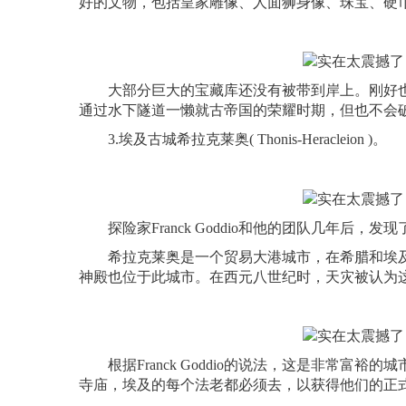
好的文物，包括皇家雕像、人面狮身像、珠宝、硬
大部分巨大的宝藏库还没有被带到岸上。刚好也
通过水下隧道一懒就古帝国的荣耀时期，但也不会
3.埃及古城希拉克莱奥( Thonis-Heracleion )。
探险家Franck Goddio和他的团队几年后，
希拉克莱奥是一个贸易大港城市，在希腊和埃及的
神殿也位于此城市。在西元八世纪时，天灾被认为
根据Franck Goddio的说法，这是非常富
寺庙，埃及的每个法老都必须去，以获得他们的正