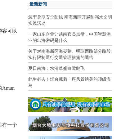
最新新闻
筑牢暑期安全防线 南海新区开展防溺水文明
实践活动
游客可以
一家山东企业让越南官员点赞，中国智慧渔
业的出海密码是什么
关于对南海新区海晏路、明珠西路部分路段
实行限制通行交通管理措施的通告
夏日南海：水清草盛白鹭翩飞
此生必去！烟台藏着一座风景绝美的顶级海
岛
mun
里有一个