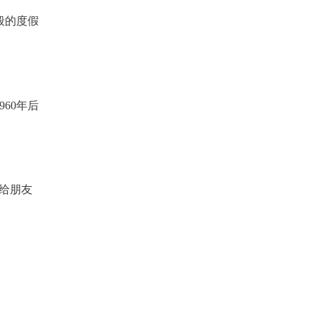
般的度假
60年后
给朋友