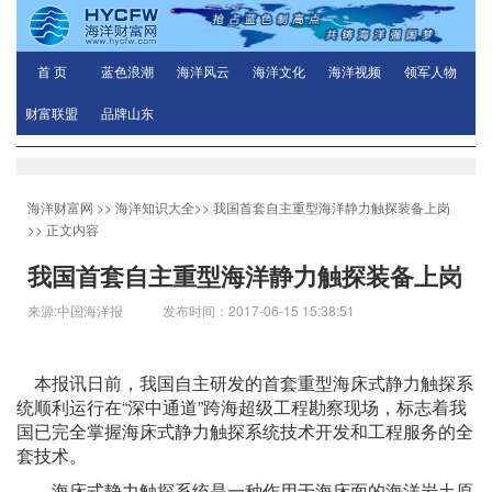
首 页
蓝色浪潮
海洋风云
海洋文化
海洋视频
领军人物
财富联盟
品牌山东
海洋财富网
>>
海洋知识大全
>>
我国首套自主重型海洋静力触探装备上岗
>> 正文内容
我国首套自主重型海洋静力触探装备上岗
来源:中国海洋报 发布时间：2017-06-15 15:38:51
本报讯日前，我国自主研发的首套重型海床式静力触探系
统顺利运行在“深中通道”跨海超级工程勘察现场，标志着我
国已完全掌握海床式静力触探系统技术开发和工程服务的全
套技术。
海床式静力触探系统是一种作用于海床面的海洋岩土原