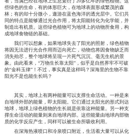
者，当属已经在地球上生息繁衍了20多亿年的绿色植物。这
些绿色的生命，有的体形巨大，在地球表面形成繁茂的森
林；有的却十分微小，遨游在蓝色海洋的透光层中。它们共
同的特点是能够通过光合作用，将太阳能转化为化学能，并
制造出有机质。这些绿色植物可为地球上的动物所食用，构
成地球食物链的基础。
我们可以想象，如果地球失去了阳光的照射，绿色植物
将因无法进行光合作用而迈向死亡，动物也将因食物缺乏而
消失殆尽，整个地球将呈现一片死气沉沉、毫无生机的景
象。由此看来，“万物生长靠太阳”，似乎是自然界牢不可破
的“金科玉律”！不过，事实真是这样吗？深海里的生物不靠
阳光不是也能生长吗？
其实，地球上有两种能量可以支撑生命活动。一种是来
自地球外部的能量，即太阳能。它们通过太阳光的形式到达
地球，地球上绿色植物的生长就是依靠这种能量。另一种支
撑生命活动的能量则来自地球内部。这些能量由地球内部物
质的化学反应产生，同样可以被生命所吸收利用。
在深海热液喷口和冷泉喷口附近，生活着大量可以从化