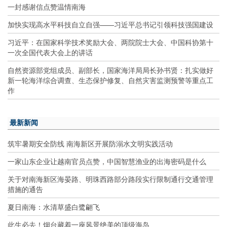
一封感谢信点赞温情南海
加快实现高水平科技自立自强——习近平总书记引领科技强国建设
习近平：在国家科学技术奖励大会、两院院士大会、中国科协第十
一次全国代表大会上的讲话
自然资源部党组成员、副部长，国家海洋局局长孙书贤：扎实做好
新一轮海洋综合调查、生态保护修复、自然灾害监测预警等重点工
作
最新新闻
筑牢暑期安全防线 南海新区开展防溺水文明实践活动
一家山东企业让越南官员点赞，中国智慧渔业的出海密码是什么
关于对南海新区海晏路、明珠西路部分路段实行限制通行交通管理
措施的通告
夏日南海：水清草盛白鹭翩飞
此生必去！烟台藏着一座风景绝美的顶级海岛