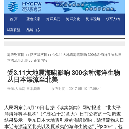
首 页
蓝色浪潮
海洋风云
海洋文化
海洋视频
领军人物
财富联盟
品牌山东
海洋财富网
>>
防灾减灾网
>>
受3.11大地震海啸影响 300余种海洋生物从日
本漂流至北美
>> 正文内容
受3.11大地震海啸影响 300余种海洋生物
从日本漂流至北美
来源:人民网-日本频道 发布时间：2017-05-10 17:09:41
人民网东京5月10日电 据《读卖新闻》网站报道，“北太平
洋海洋科学机构”（总部位于加拿大）日前公布的一项调查
结果显示，受东日本大地震引发的海啸影响，随漂流物从日
本近海漂流至北美以及夏威夷的海洋生物达到约300种，包