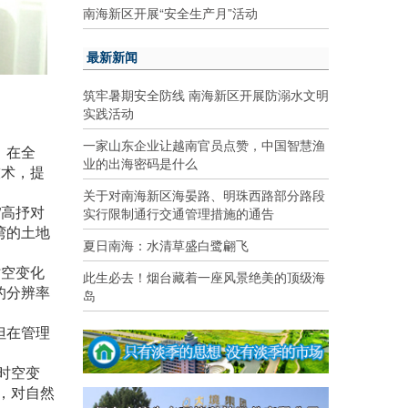
南海新区开展“安全生产月”活动
最新新闻
筑牢暑期安全防线 南海新区开展防溺水文明
实践活动
一家山东企业让越南官员点赞，中国智慧渔
。在全
业的出海密码是什么
技术，提
关于对南海新区海晏路、明珠西路部分路段
”高抒对
实行限制通行交通管理措施的通告
湾的土地
夏日南海：水清草盛白鹭翩飞
时空变化
此生必去！烟台藏着一座风景绝美的顶级海
的分辨率
岛
。
但在管理
。
时空变
，对自然