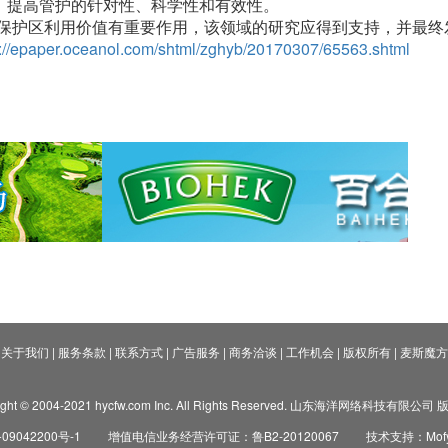
，提高管护的针对性、科学性和有效性。
护区利用价值有重要作用，该领域的研究应得到支持，并最终
p://epaper.oceanol.com/shtml/zghyb/20170307/65563.shtml
关于我们
|
服务条款
|
联系方式
|
广告服务
|
商务洽谈
|
工作机会
|
版权所有
|
麦斯魔方
ight © 2004-2021 hycfw.com Inc. All Rights Reserved. 山东海洋网络科技有限公
09042200号-1
增值电信业务经营许可证：鲁B2-20120067
技术支持：Mofyi