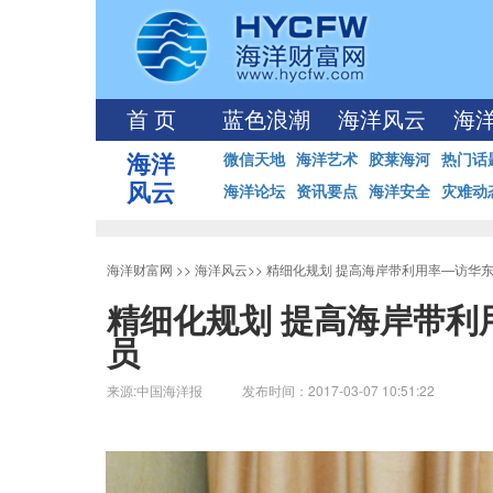
首 页
蓝色浪潮
海洋风云
海
海洋
微信天地
海洋艺术
胶莱海河
热门话
风云
海洋论坛
资讯要点
海洋安全
灾难动
海洋财富网
>>
海洋风云
>>
精细化规划 提高海岸带利用率—访华
精细化规划 提高海岸带
员
来源:中国海洋报 发布时间：2017-03-07 10:51:22