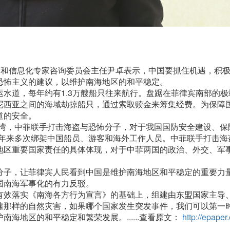
和信息化专家咨询委员会主任尹卓表示，中国要抓住机遇，积
恐怖主义的建议，以维护南海地区的和平稳定。
道，每年约有1.3万艘船只往来航行。盘踞在菲律宾南部的极
尼西亚之间的海域劫掠船只，通过索取赎金来筹集经费。为保障
道的安全。
，中菲联手打击海盗与恐怖分子，对于我国国防安全建设、保
近年来多次绑架中国船员、游客和海外工作人员。中菲联手打击海
地区重要国家责任的具体体现，对于中菲两国的政治、外交、军
子，让菲律宾人民看到中国是维护南海地区和平稳定的重要力
国南海军事化的有力反驳。
效落实《南海各方行为宣言》的基础上，组建由东盟国家主导
啸那样的自然灾害，如果哪个国家发生突发事件，我们可以第一
海地区的和平稳定和繁荣发展。......查看原文：
http://epaper