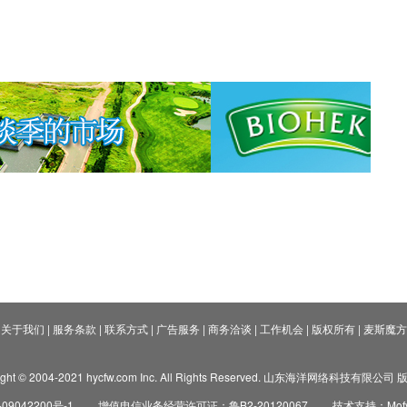
关于我们
|
服务条款
|
联系方式
|
广告服务
|
商务洽谈
|
工作机会
|
版权所有
|
麦斯魔方
ight © 2004-2021 hycfw.com Inc. All Rights Reserved. 山东海洋网络科技有限公
09042200号-1
增值电信业务经营许可证：鲁B2-20120067
技术支持：Mofyi