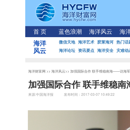
首 页
蓝色浪潮
海洋风云
海
海洋
微信天地
海洋艺术
胶莱海河
热门话
风云
海洋论坛
资讯要点
海洋安全
灾难动
海洋财富网
>>
海洋风云
>>
加强国际合作 联手维稳南海——访海
加强国际合作 联手维稳
来源:中国海洋报 发布时间：2017-03-07 10:49:22