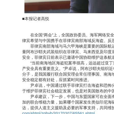
■本报记者高悦
在全国“两会”上，全国政协委员、海军网络安全
律宾希望与中国携手在菲律宾南部海域反海盗、反
菲律宾南部海域与马六甲海峡是重要的国际航运水
量阿布沙耶夫武装组织在菲律宾、马来西亚及印度
安全，菲律宾日前表示已邀请中国协助维护这条航
“当前南海地区海盗犯案率很高，远远超过亚丁湾
产安全具有重要意义。”尹卓说，阿布沙耶夫组织
分子，是我国履行联合国安理会常任理事国、南海
安全稳定都有好处，应抓紧时间推进。
尹卓说，中国通过联手菲律宾打击海盗和恐怖分
于维护菲律宾社会稳定发展，也是对美国散布的中
尹卓建议，下一步，中国与东盟国家可在全面有
加的联合维稳力量，如果哪个国家发生类似印尼海
达，提供人道主义援助及必要的军事支持，共同维护南
com/shtml/zghyb/20170307/65561.shtml