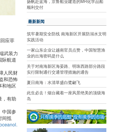
扬帆赴蓝海，京鲁船业建造的MR化学品船
顺利交付
最新新闻
筑牢暑期安全防线 南海新区开展防溺水文明
实践活动
极回应菲
一家山东企业让越南官员点赞，中国智慧渔
端武装力
业的出海密码是什么
国际航道
关于对南海新区海晏路、明珠西路部分路段
实行限制通行交通管理措施的通告
障人民财
盗和恐怖
夏日南海：水清草盛白鹭翩飞
事和地区
此生必去！烟台藏着一座风景绝美的顶级海
量，有助
岛
、中国参
时间抵
.oceanol.