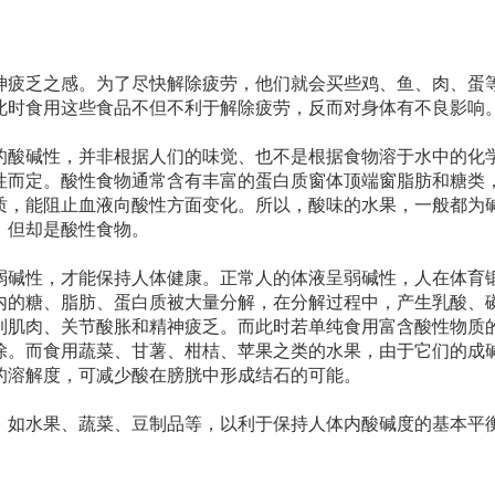
神疲乏之感。为了尽快解除疲劳，他们就会买些鸡、鱼、肉、蛋
此时食用这些食品不但不利于解除疲劳，反而对身体有不良影响
的酸碱性，并非根据人们的味觉、也不是根据食物溶于水中的化
性而定。酸性食物通常含有丰富的蛋白质窗体顶端窗脂肪和糖类
质，能阻止血液向酸性方面变化。所以，酸味的水果，一般都为
，但却是酸性食物。
弱碱性，才能保持人体健康。正常人的体液呈弱碱性，人在体育
内的糖、脂肪、蛋白质被大量分解，在分解过程中，产生乳酸、
到肌肉、关节酸胀和精神疲乏。而此时若单纯食用富含酸性物质
除。而食用蔬菜、甘薯、柑桔、苹果之类的水果，由于它们的成
的溶解度，可减少酸在膀胱中形成结石的可能。
，如水果、蔬菜、豆制品等，以利于保持人体内酸碱度的基本平