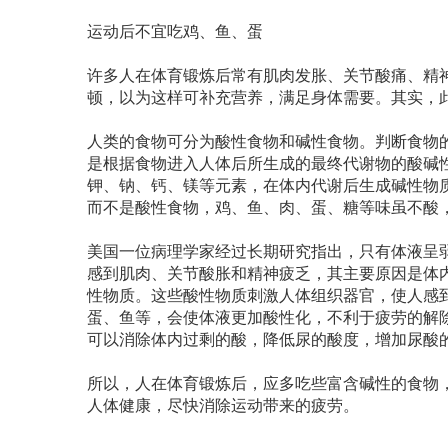
运动后不宜吃鸡、鱼、蛋
许多人在体育锻炼后常有肌肉发胀、关节酸痛、精
顿，以为这样可补充营养，满足身体需要。其实，
人类的食物可分为酸性食物和碱性食物。判断食物
是根据食物进入人体后所生成的最终代谢物的酸碱
钾、钠、钙、镁等元素，在体内代谢后生成碱性物
而不是酸性食物，鸡、鱼、肉、蛋、糖等味虽不酸
美国一位病理学家经过长期研究指出，只有体液呈
感到肌肉、关节酸胀和精神疲乏，其主要原因是体
性物质。这些酸性物质刺激人体组织器官，使人感
蛋、鱼等，会使体液更加酸性化，不利于疲劳的解
可以消除体内过剩的酸，降低尿的酸度，增加尿酸
所以，人在体育锻炼后，应多吃些富含碱性的食物
人体健康，尽快消除运动带来的疲劳。