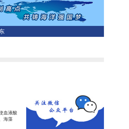
东
使血液酸
、海藻