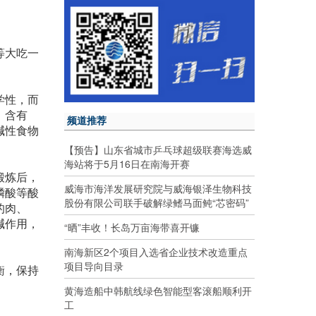
等大吃一
。
学性，而
，含有
频道推荐
碱性食物
【预告】山东省城市乒乓球超级联赛海选威
海站将于5月16日在南海开赛
锻炼后，
威海市海洋发展研究院与威海银泽生物科技
磷酸等酸
股份有限公司联手破解绿鳍马面鲀“芯密码”
的肉、
碱作用，
“晒”丰收！长岛万亩海带喜开镰
南海新区2个项目入选省企业技术改造重点
项目导向目录
衡，保持
黄海造船中韩航线绿色智能型客滚船顺利开
工