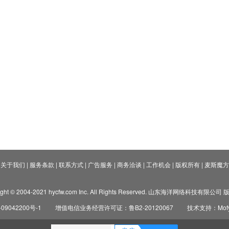
关于我们
|
服务条款
|
联系方式
|
广告服务
|
商务洽谈
|
工作机会
|
版权所有
|
麦斯魔方
ight © 2004-2021 hycfw.com Inc. All Rights Reserved. 山东海洋网络科技有限公
09042200号-1
增值电信业务经营许可证：鲁B2-20120067
技术支持：Mofyi