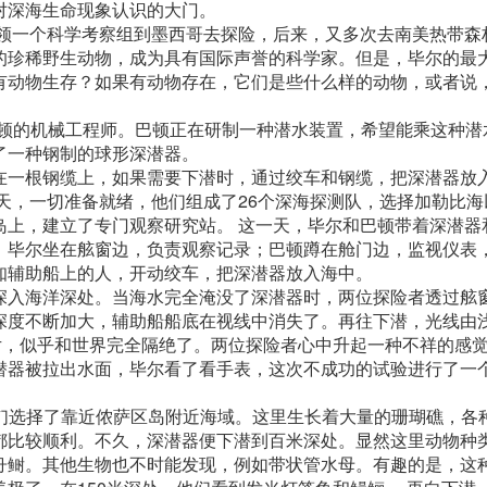
对深海生命现象认识的大门。
带领一个科学考察组到墨西哥去探险，后来，又多次去南美热带森
的珍稀野生动物，成为具有国际声誉的科学家。但是，毕尔的最
有动物生存？如果有动物存在，它们是些什么样的动物，或者说
叫巴顿的机械工程师。巴顿正在研制一种潜水装置，希望能乘这种
了一种钢制的球形深潜器。
在一根钢缆上，如果需要下潜时，通过绞车和钢缆，把深潜器放
春天，一切准备就绪，他们组成了26个深海探测队，选择加勒比海
岛上，建立了专门观察研究站。 这一天，毕尔和巴顿带着深潜器
。毕尔坐在舷窗边，负责观察记录；巴顿蹲在舱门边，监视仪表
知辅助船上的人，开动绞车，把深潜器放入海中。
深入海洋深处。当海水完全淹没了深潜器时，两位探险者透过舷
深度不断加大，辅助船船底在视线中消失了。再往下潜，光线由
片，似乎和世界完全隔绝了。两位探险者心中升起一种不祥的感
潜器被拉出水面，毕尔看了看手表，这次不成功的试验进行了一
他们选择了靠近侬萨区岛附近海域。这里生长着大量的珊瑚礁，各
都比较顺利。不久，深潜器便下潜到百米深处。显然这里动物种
舟鲥。其他生物也不时能发现，例如带状管水母。有趣的是，这