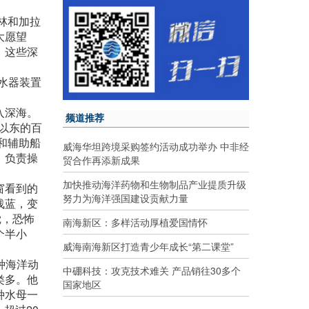
林和加拉
大愿望
，这些深
潜水器装置
入深海。
频道推荐
以东的百
和辅助船
威海华坦跨境采购签约活动成功举办 中非经
，负责操
贸合作再添新成果
加快推动海洋药物和生物制品产业提质升级
窗看到的
努力为海洋强国建设贡献力量
浅蓝，变
觉，恐怖
南海新区：多样活动厚植爱国情怀
个半小
威海南海新区打造青少年成长“第二课堂”
种海洋动
中硼科技：攻克技术难关 产品销往30多个
类多。他
国家地区
种水母一