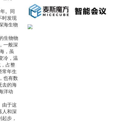
3年。同
不时发现
深海生物
量的生物物
，一般深
深海，虽
变冷，温
域，占整
些常年生
，也有数
死去的海
海洋动
，由于这
器人和深
刚起步，