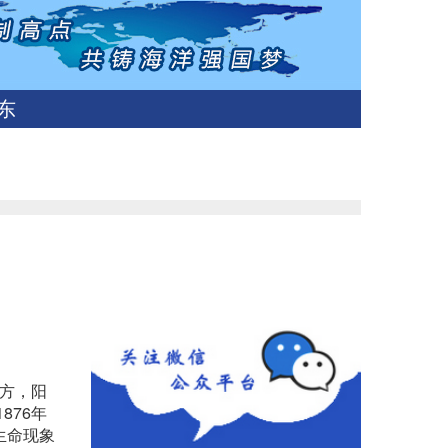
东
地方，阳
876年
生命现象