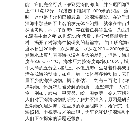
能，它们完全可以下潜到更深的海底，并在返回海
上午11点12分，深潜器下潜到了1009米的深度
时，这也是毕尔和巴顿最后一次深海探险。在这千
深海中那些叫不出名的发光体在闪烁，就像在宇宙
探险考察，揭示了深海中存在着鱼类等生命，为后
4.深海生命之秘 20世纪50年代后，科学考察船
种，揭开了对深海生物研究的新篇章。 为了研究
度不超过200米；次深海区，水深在200～2000米左
然海水盐度与表层海水没有多大的差别，但是，海水
度在3.6℃～1℃。海水压力按深度每增加10米
个大洋的五分之四以上。不但浅海中生活着种类繁
活在浅海的动物，如鱼、鲸、软体等多种动物，它
量不少的海洋动物。据专家估计，约有三百七十余
洋动物尸体沉积后被分解的物质。 近些年来，人
物，例如，蠕虫、甲壳类、蛤、海参等。令人不解
人们对于深海动物的研究了解并不深入，原因是研
些动物久居深海，在巨厚的水层阻隔下，给研究、
海照相、电视等技术的出现，为研究和认识深海动
人们正在探索的课题还很多。