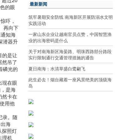
超过20
最新新闻
虹色的眼
筑牢暑期安全防线 南海新区开展防溺水文明
了惊吓，
实践活动
 再向下
一家山东企业让越南官员点赞，中国智慧渔
俩通知海
业的出海密码是什么
深潜器升
关于对南海新区海晏路、明珠西路部分路段
目的是让
实行限制通行交通管理措施的通告
居然吊了
夏日南海：水清草盛白鹭翩飞
着磷光的
此生必去！烟台藏着一座风景绝美的顶级海
出现在眼
岛
知，是海
仍然卡在
仍使用他
记录。随
升出海
从探照灯
生理机