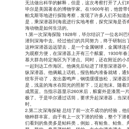
无法做出科学的解释，但是，这次考察打开了人们
毕尔是美国著名的博物学家。在1900年初，他曾
帕戈斯等地进行探险考察，发现了许多人们不知道
是，乘深潜器到海底进行实地考察，探究深海是否
海动物是如何生活的。
1.第一次深海探险 1928年，毕尔结识了一位名
潜到深海中去。经过他们的共同努力，终于研制出
这种深潜器远远望去，是一个金属钢球，金属球连
为观察方便，在深潜器上开有三个舷窗。1930年
慕大群岛特定海区为下潜点。同时，还在附近的小
一起到达工作海区。他俩先后钻进了球形深潜器中
纵深潜器。他俩戴上话机，报告舱内准备就绪，通
绞车开动了，发出轰鸣声，钢缆缓缓放松，深潜器
是，浅蓝的海水在阳光的照射下，泛起泡沫。随着
成黑蓝。当指示器显示260米后，舷窗外是漆黑一
极了。于是毕尔通过话筒，要求升起深潜器，当深
时。
2.第二次深海探秘 总结了前一次不成功的经验，
物种群丰富。由于有上一次下潜的经验，整个下潜
们看到的鱼类多是鲐科类，例如，有鲑鱼、鲐鱼、