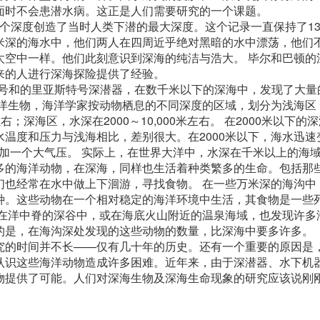
面时不会患潜水病。这正是人们需要研究的一个课题。
，这个深度创造了当时人类下潜的最大深度。这个记录一直保持了1
米深的海水中，他们两人在四周近乎绝对黑暗的水中漂荡，他们
太空中一样。他们此刻意识到深海的纯洁与浩大。 毕尔和巴顿的
来的人进行深海探险提供了经验。
勇士号和的里亚斯特号深潜器，在数千米以下的深海中，发现了大
海洋生物，海洋学家按动物栖息的不同深度的区域，划分为浅海区
右；深海区，水深在2000～10,000米左右。 在2000米以下的
温度和压力与浅海相比，差别很大。在2000米以下，海水迅速
，增加一个大气压。 实际上，在世界大洋中，水深在千米以上的海
多的海洋动物，在深海，同样也生活着种类繁多的生命。包括那
们也经常在水中做上下洄游，寻找食物。 在一些万米深的海沟中
种。这些动物在一个相对稳定的海洋环境中生活，其食物是一些
们在洋中脊的深谷中，或在海底火山附近的温泉海域，也发现许多
的是，在海沟深处发现的这些动物的数量，比深海中要多许多。
究的时间并不长——仅有几十年的历史。还有一个重要的原因是
认识这些海洋动物造成许多困难。近年来，由于深潜器、水下机
物提供了可能。人们对深海生物及深海生命现象的研究应该说刚