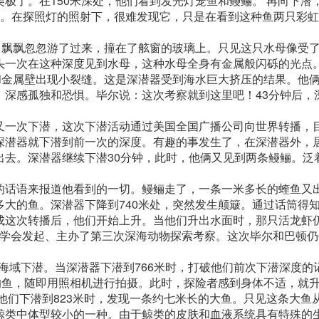
极了。在150米深处，他们看到发光灯笼鱼和鳗鲡。 再向下潜，
光。在探照灯的照射下，很难发现它，只是在看到这种鱼两只彩
，飘飘忽忽游了过来，撞在了舷窗的玻璃上。只见这只水母像受
头一次在这种深度见到水母，这种水母全身有金属般闪砾的光点。
和金属壁出现小裂缝。这是深潜器受到海水巨大挤压的结果。他
，深感孤独和恐惧。毕尔说：这次考察就到这里吧！43分钟后，
和巴顿又一次下潜，这次下潜活动通过美国全国广播公司向世界转播，
深潜器就下潜到前一次的深度。有趣的事发生了，在深潜器外，
出去。深潜器继续下潜30分钟，此时，他俩又见到两条鳗鲡。泛
的话语来报道他看到的一切。鳗鲡走了，一条一米多长的蝰鱼又
大的鱼。深潜器下降到740米处，突然发生颠簸。通过话筒得
成这次转播后，他们开始上升。当他们升出水面时，那只活龙虾
地理学会发起、主办了第三次深海动物探索考察。这次毕尔和巴顿
近海域下潜。当深潜器下潜到766米时，打破他们前次下潜深度的
的鱼，随即用照相机进行拍摄。此时，探险者感到身体不适，就
他们下潜到823米时，发现一条约七米长的大鱼。只见这条大鱼
鲸类中体型较小的一种。由于鲸类的皮肤和血液系统具有特殊的