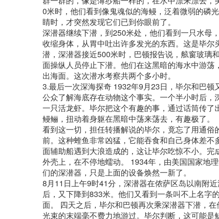
群一群的，像是薄纱船一样的，在水中漂来漂去，美
0米时，他们看到像鬼魂似的海鳗，泛着微弱的磷
睛时，才突然发现它们已到你眼前了。
深潜器继续下潜，到250米处，他们看到一只水母
收缩身体，从胃中吐出许多发光的东西。这是毕尔
潜，深潜器接近500米时，巴顿报告说，舷窗玻璃
面操纵人员停止下潜。他们在这黑暗的海水中游荡
出海面。这次潜水考察共两个多小时。
3.最后一次深海探奇 1932年9月23日，毕尔
公众了解海底存在动物这个事实。一个半小时后，
一只活龙虾。毕尔把这个有趣的事，通过话筒传了
鳗鲡，扭动着身躯在黑暗中荡来荡去，有趣极了。
看到这一切，担任转播解说的毕尔，竟忘了用通俗
前。这种蝰鱼非常凶猛，它能吞食和自己身体差不多
面辅助船遇到大浪造成的，这让毕尔吃惊不小。完
外壳上，在不停地蠕动。 1934年，由美国国家
们的深潜器，只是上面的设备焕然一新了。
8月11日上午9时41分，深潜器在侬萨区岛以南附
后，又下降到833米。他们又看到一条叫不上名字
面。 四天之后，毕尔和巴顿再次乘深潜器下潜，在
光束的末端毫不费力地游过。毕尔判断，这可能是