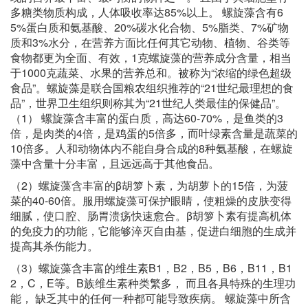
多糖类物质构成，人体吸收率达85%以上。 螺旋藻含有6
5%蛋白质和氨基酸、20%碳水化合物、5%脂类、7%矿物
质和3%水分，在营养方面比任何其它动物、植物、谷类等
食物都更为全面、有效，1克螺旋藻的营养成分含量，相当
于1000克蔬菜、水果的营养总和。被称为“浓缩的绿色超级
食品”。螺旋藻是联合国粮农组织推荐的“21世纪最理想的食
品”，世界卫生组织则称其为“21世纪人类最佳的保健品”。
（1） 螺旋藻含丰富的蛋白质，高达60-70%，是鱼类的3
倍，是肉类的4倍，是鸡蛋的5倍多，而叶绿素含量是蔬菜的
10倍多。人和动物体内不能自身合成的8种氨基酸，在螺旋
藻中含量十分丰富，且远远高于其他食品。
（2）螺旋藻含丰富的β胡箩卜素，为胡萝卜的15倍，为菠
菜的40-60倍。服用螺旋藻可保护眼睛，使粗燥的皮肤变得
细腻，使口腔、肠胃溃疡快速愈合。β胡箩卜素有提高机体
的免疫力的功能，它能够淬灭自由基，促进白细胞的生成并
提高其杀伤能力。
（3）螺旋藻含丰富的维生素B1，B2，B5，B6，B11，B1
2，C，E等。B族维生素种类繁多， 而且各具特殊的生理功
能， 缺乏其中的任何一种都可能导致疾病。 螺旋藻中所含