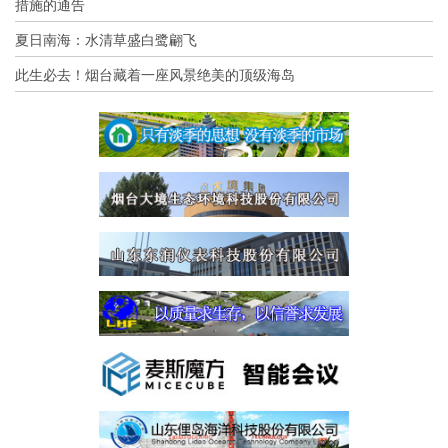
措施的通告
夏日南海：水清草盛白鹭翩飞
此生必去！烟台藏着一座风景绝美的顶级海岛