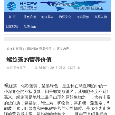
首 页
蓝色浪潮
海洋风云
海洋文化
海洋视频
领军人物
财富联盟
品牌山东
海洋财富网
>>
螺旋藻的营养价值
>> 正文内容
螺旋藻的营养价值
来源:美食天下 发布时间：2015-05-21 03:07:16
螺
旋藻，俗称蓝藻，呈墨绿色，是生长在碱性湖泊中的一
种深青色的丝状微藻，因呈螺旋形得名，其细胞长度不到1
毫米。螺旋藻是地球上最早出现的原始生物之一，含有丰富
的蛋白质，氨基酸，维生素，矿物质，藻多糖，藻蓝素，B-
胡萝卜素，叶绿素和来麻酸等营养活性物质。是迄今为止发
现的营养最丰富、最均衡的物种之一。 且由于其细胞壁有