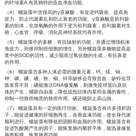
的叶绿素A,有其独特的造血净血功能。
（4） 螺旋藻中含很高的γ亚麻酸，有促进钙吸收、提高免
疫力、防止代谢紊乱和防止衰老的功能。γ亚麻酸是前列腺
素的前体，在加氧酶的作用下变为前列腺素，前列腺素对生
殖，心血管、呼吸、消化及神经系统均有作用。
（5） 螺旋藻中的多糖，有抗辐射的功能，并通过增强机体
免疫力，间接抑制癌细胞的增生。另外螺旋藻多糖能提高血
浆中的SOD的活性，减少脂质过氧化物的生成，有抗衰老
的作用。
（6） 螺旋藻含多种人体必需的微量元素，钙、镁、钠、
钾、磷、碘、硒、铁、铜、锌等缺铁会导致贫血，缺锌会导
致发育不良；硒能激活DNA修复酶，刺激免疫球蛋白及抗
体的产生，捕获自由基，降低或抵抗体内某些金属的毒性，
抑制一些致癌物质的致癌作用。硒还能防止高山病。
（7） 螺旋藻具有一定的医疗功效。 螺旋藻含有许多强肝因
子，能促进健康的肝细胞再生，改善血液功能，使全身代谢
顺利进行。螺旋藻有降低胆固醇和血脂的作用。螺旋藻含有
促进乳酸菌产生的因子，能恢复肠内菌群平衡，能迅速修复
肠胃黏膜、恢复肠胃功能。