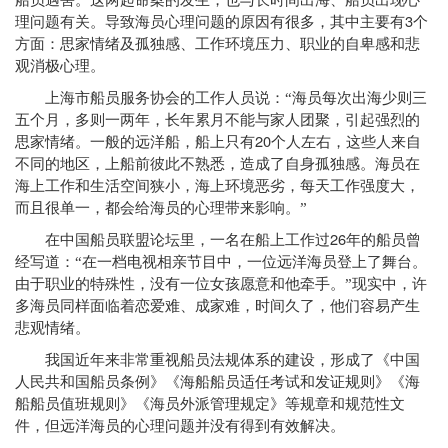
船员遇害。这两起命案的发生，也与长时间出海、船员出现心
3
理问题有关。导致海员心理问题的原因有很多，其中主要有
个
方面：思家情绪及孤独感、工作环境压力、职业的自卑感和悲
观消极心理。
上海市船员服务协会的工作人员说：“海员每次出海少则三
五个月，多则一两年，长年累月不能与家人团聚，引起强烈的
20
思家情绪。一般的远洋船，船上只有
个人左右，这些人来自
不同的地区，上船前彼此不熟悉，造成了自身孤独感。海员在
海上工作和生活空间狭小，海上环境恶劣，每天工作强度大，
而且很单一，都会给海员的心理带来影响。”
26
在中国船员联盟论坛里，一名在船上工作过
年的船员曾
经写道：“在一档电视相亲节目中，一位远洋海员登上了舞台。
由于职业的特殊性，没有一位女孩愿意和他牵手。”现实中，许
多海员同样面临着恋爱难、成家难，时间久了，他们容易产生
悲观情绪。
我国近年来非常重视船员法规体系的建设，形成了《中国
人民共和国船员条例》《海船船员适任考试和发证规则》《海
船船员值班规则》《海员外派管理规定》等规章和规范性文
件，但远洋海员的心理问题并没有得到有效解决。