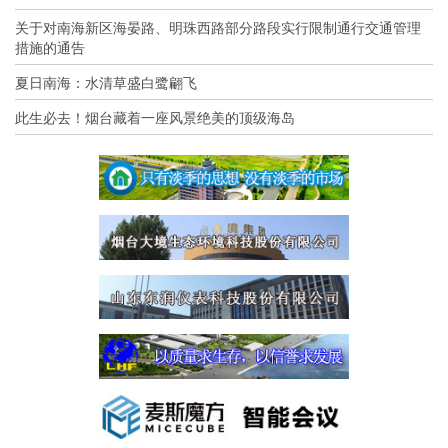
关于对南海新区海晏路、明珠西路部分路段实行限制通行交通管理
措施的通告
夏日南海：水清草盛白鹭翩飞
此生必去！烟台藏着一座风景绝美的顶级海岛