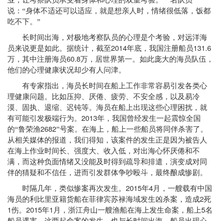
业，让考察队员承受着身体和心理的双重考验。一名队员
说：“身体不适还可以适应，就是想亲人时，情绪很低落，饭都
吃不下。”
长时间出海，对极地考察队员的心理是个考验，对远洋海
2014
131.6
员来说更是如此。据统计，截至
年底，我国注册船员
60.8
万，其中注册海员
万，居世界第一。如此庞大的海员队伍，
他们的心理健康状况却少有人问津。
有专家指出，海员长时间在船上工作非常容易引发各类心
理健康问题。比如压抑、厌倦、疲劳、不安全感，以及易冷
漠、固执、退缩、迟钝等。海员在船上出现这些心理困扰，就
2013
有可能引发极端行为。
年，我国曾经发生一起震惊全国
2682
的“鲁荣渔
”号案。在海上，船上一些船员将同伴杀害了。
从相关媒体的报道，我们得知，该案件的发生正是因为被告人
在海上作业时间长、强度大、收入低，对出海心怀厌倦和不
满，而这种负面情绪又没能及时得到疏导和排遣，演变成对同
伴的猜疑和不信任，进而引发群体争吵殴斗，最终酿成惨剧。
2015
4
时隔几年，类似惨案再次发生。
年
月，一艘载有中国
2
海员的利比里亚籍货船在菲律宾苏禄海域发生凶杀案，造成
死
1
2015
1
5
伤。
年
月，浙江舟山一艘渔船在海上发生命案，船上
名