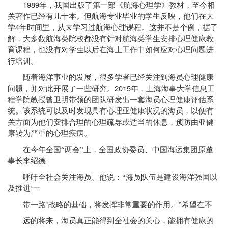
1989
年，我国出版了第一部《航海心理学》教材，至今相
关著作已经有几十本。但航海专业毕业的学生反映，他们在大
4
学
年时间里，从未学习过航海心理课程。这并不是个例，据了
解，大多数航海类院校都没有针对航海类学生安排心理健康教
育课程，也没有对学生以后在海上工作中如何应对心理问题进
行培训。
随着海洋事业的发展，很多学者已经关注到海员心理健康
2015
问题，并对此开展了一些研究。
年，上海海事大学信息工
程学院教授曾卫明带领的团队研发出一套海员心理健康评估系
统。该系统可以及时发现具有心理亚健康状况的海员，以便有
关方面为他们安排合理的心理疏导或适当的休息，预防由亚健
康转为严重的心理疾病。
在今年全国“两会”上，全国政协委员、中国海运集团原董
事长李绍德
呼吁全社会关注海员。他说：“海员队伍是建设海洋强国以
及推进‘一
带一路’战略的基础，将发挥非常重要的作用。”希望在不
远的将来，海员真正能得到全社会的关心，能拥有健康的