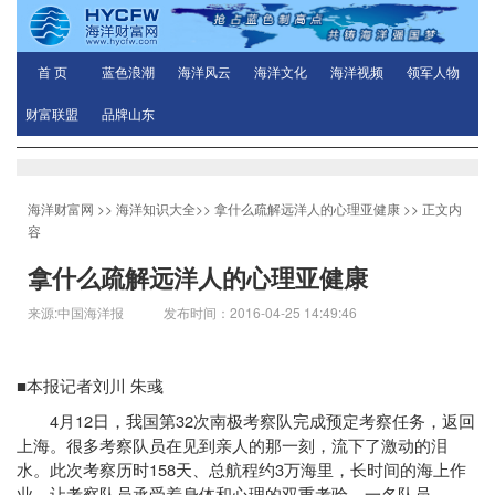
首 页
蓝色浪潮
海洋风云
海洋文化
海洋视频
领军人物
财富联盟
品牌山东
海洋财富网
>>
海洋知识大全
>>
拿什么疏解远洋人的心理亚健康
>> 正文内
容
拿什么疏解远洋人的心理亚健康
来源:中国海洋报 发布时间：2016-04-25 14:49:46
■本报记者刘川
朱彧
4
12
32
月
日，我国第
次南极考察队完成预定考察任务，返回
上海。很多考察队员在见到亲人的那一刻，流下了激动的泪
158
3
水。此次考察历时
天、总航程约
万海里，长时间的海上作