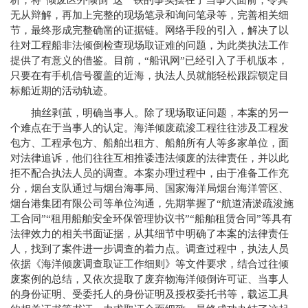
析，将“倾废区外倾倒”这一铁的事实摆在了当事人面前，令其
无从辩解，再加上完整的现场笔录和询问笔录等，完善相关细
节，最终形成完整确凿的证据链。网络手段的引入，解决了以
往对工程船非法倾倒检查现场取证难的问题，为此类执法工作
提供了有意义的借鉴。目前，“船讯网”已经引入了手机版本，
只要在有手机信号覆盖的近海，执法人员就能轻松跟踪锁定目
标船近期的活动轨迹。
抽丝剥茧，明确当事人。除了现场取证问题，本案的另一
个难点在于当事人的认定。海洋倾废疏浚工程往往涉及工程发
包方、工程承包方、船舶出租方、船舶所有人等多家单位，面
对法律追诉，他们往往互相推诿违法倾废的法律责任，并以此
拒不配合执法人员的调查。本案办理过程中，由于准备工作充
分，烟台支队通过与烟台海事局、国家海洋局烟台海洋管区、
烟台港集团有限公司等单位沟通，先期掌握了“航道清淤疏浚施
工合同”“租用船舶安全环保管理协议书”“船舶租赁合同”等具有
法律效力的相关书面证据，从其细节中明确了本案的法律责任
人，找到了案件进一步调查的着力点。调查过程中，执法人员
依据《海洋倾废调查取证工作细则》等文件要求，结合过往倾
废案例的总结，又依次提取了废弃物海洋倾倒许可证、当事人
的身份证明、受委托人的身份证明及授权委托书等，载运工具