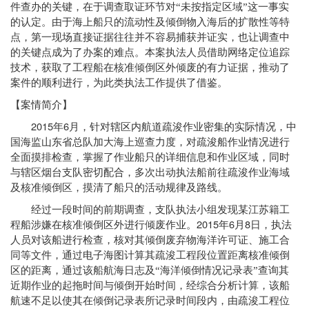
件查办的关键，在于调查取证环节对“未按指定区域”这一事实
的认定。由于海上船只的流动性及倾倒物入海后的扩散性等特
点，第一现场直接证据往往并不容易捕获并证实，也让调查中
的关键点成为了办案的难点。本案执法人员借助网络定位追踪
技术，获取了工程船在核准倾倒区外倾废的有力证据，推动了
案件的顺利进行，为此类执法工作提供了借鉴。
【案情简介】
2015
6
年
月，针对辖区内航道疏浚作业密集的实际情况，中
国海监山东省总队加大海上巡查力度，对疏浚船作业情况进行
全面摸排检查，掌握了作业船只的详细信息和作业区域，同时
与辖区烟台支队密切配合，多次出动执法船前往疏浚作业海域
及核准倾倒区，摸清了船只的活动规律及路线。
经过一段时间的前期调查，支队执法小组发现某江苏籍工
2015
6
8
程船涉嫌在核准倾倒区外进行倾废作业。
年
月
日，执法
人员对该船进行检查，核对其倾倒废弃物海洋许可证、施工合
同等文件，通过电子海图计算其疏浚工程段位置距离核准倾倒
区的距离，通过该船航海日志及“海洋倾倒情况记录表”查询其
近期作业的起拖时间与倾倒开始时间，经综合分析计算，该船
航速不足以使其在倾倒记录表所记录时间段内，由疏浚工程位