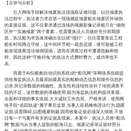
【点评与分析】
引入网络手段解决倾废执法现场取证难问题。以往倾废执
法过程中，执法者力求在第一现场捕捉倾废船在倾废区外倾倒
的直接证据。这不仅要求通过连续的视频影像记录船只在“倾倒
区外”“实施倾废”两个要素，也需要执法人员做好充分前期摸
底，执法船为求迅速准确出击以抓“现行”，往往需要靠近工程
船长时间蹲点守候，这中间环节稍一疏忽迟缓，便可能被工程
船发现逃离违法倾倒现场，进而在调查过程中遭遇抵触和狡
辩。因此这种“守株待兔”的执法方式费时费力，成功率也不
高。
AIS(
)
而基于
船舶自动识别系统
的“船讯网”等网络系统能提
供给海监执法人员最原始最真实的船舶动态信息和操作信息的
,
记录
所记录数据的精确性、真实性和连续性弥补了传统调查手
,
段的不足，这些数据的准确使用
能为海监执法机构提供客观、
,
全面和详细的事实依据
大大减轻工作负荷。严格来讲，使用网
,
,
络手段“追踪轨迹”属于事后监督
当事人容易掩饰违法行为
隐匿
,
,
,
,
证据
设置障碍
以图规避制裁
因而收集证据必须深入细致
不放
过每一个与案件有关的证据及线索。本案中，执法人员将“船讯
网”数据与从当事人提取的航海日志、倾废记录等证据对照分