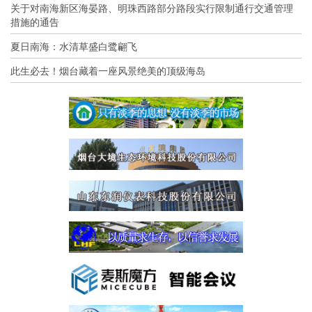
关于对南海新区海晏路、明珠西路部分路段实行限制通行交通管理
措施的通告
夏日南海：水清草盛白鹭翩飞
此生必去！烟台藏着一座风景绝美的顶级海岛