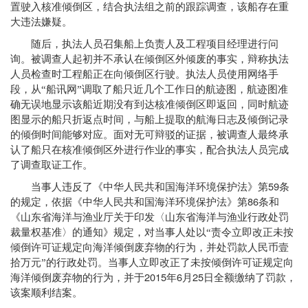
置驶入核准倾倒区，结合执法组之前的跟踪调查，该船存在重
大违法嫌疑。
随后，执法人员召集船上负责人及工程项目经理进行问
询。被调查人起初并不承认在倾倒区外倾废的事实，辩称执法
人员检查时工程船正在向倾倒区行驶。执法人员使用网络手
段，从“船讯网”调取了船只近几个工作日的航迹图，航迹图准
确无误地显示该船近期没有到达核准倾倒区即返回，同时航迹
图显示的船只折返点时间，与船上提取的航海日志及倾倒记录
的倾倒时间能够对应。面对无可辩驳的证据，被调查人最终承
认了船只在核准倾倒区外进行作业的事实，配合执法人员完成
了调查取证工作。
59
当事人违反了《中华人民共和国海洋环境保护法》第
条
86
的规定，依据《中华人民共和国海洋环境保护法》第
条和
《山东省海洋与渔业厅关于印发〈山东省海洋与渔业行政处罚
裁量权基准〉的通知》规定，对当事人处以“责令立即改正未按
倾倒许可证规定向海洋倾倒废弃物的行为，并处罚款人民币壹
拾万元”的行政处罚。当事人立即改正了未按倾倒许可证规定向
2015
6
25
海洋倾倒废弃物的行为，并于
年
月
日全额缴纳了罚款，
该案顺利结案。