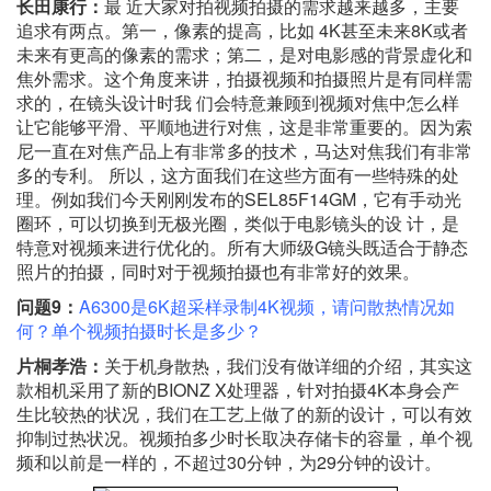
长田康行：
最 近大家对拍视频拍摄的需求越来越多，主要
追求有两点。第一，像素的提高，比如 4K甚至未来8K或者
未来有更高的像素的需求；第二，是对电影感的背景虚化和
焦外需求。这个角度来讲，拍摄视频和拍摄照片是有同样需
求的，在镜头设计时我 们会特意兼顾到视频对焦中怎么样
让它能够平滑、平顺地进行对焦，这是非常重要的。因为索
尼一直在对焦产品上有非常多的技术，马达对焦我们有非常
多的专利。 所以，这方面我们在这些方面有一些特殊的处
理。例如我们今天刚刚发布的SEL85F14GM，它有手动光
圈环，可以切换到无极光圈，类似于电影镜头的设 计，是
特意对视频来进行优化的。所有大师级G镜头既适合于静态
照片的拍摄，同时对于视频拍摄也有非常好的效果。
问题9：
A6300是6K超采样录制4K视频，请问散热情况如
何？单个视频拍摄时长是多少？
片桐孝浩：
关于机身散热，我们没有做详细的介绍，其实这
款相机采用了新的BIONZ X处理器，针对拍摄4K本身会产
生比较热的状况，我们在工艺上做了的新的设计，可以有效
抑制过热状况。视频拍多少时长取决存储卡的容量，单个视
频和以前是一样的，不超过30分钟，为29分钟的设计。