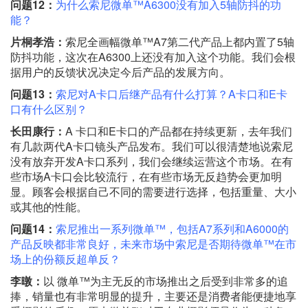
问题12：
为什么索尼微单™A6300没有加入5轴防抖的功
能？
片桐孝浩：
索尼全画幅微单™A7第二代产品上都内置了5轴
防抖功能，这次在A6300上还没有加入这个功能。我们会根
据用户的反馈状况决定今后产品的发展方向。
问题13：
索尼对A卡口后继产品有什么打算？A卡口和E卡
口有什么区别？
长田康行：
A 卡口和E卡口的产品都在持续更新，去年我们
有几款两代A卡口镜头产品发布。我们可以很清楚地说索尼
没有放弃开发A卡口系列，我们会继续运营这个市场。在有
些市场A卡口会比较流行，在有些市场无反趋势会更加明
显。顾客会根据自己不同的需要进行选择，包括重量、大小
或其他的性能。
问题14：
索尼推出一系列微单™，包括A7系列和A6000的
产品反映都非常良好，未来市场中索尼是否期待微单™在市
场上的份额反超单反？
李暾：
以 微单™为主无反的市场推出之后受到非常多的追
捧，销量也有非常明显的提升，主要还是消费者能便捷地享