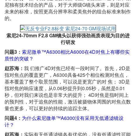
尼独有技术结合的产品，对于大师级G镜头来讲，则是对应
未来的标准，按照更高分辨率和柔美焦外的组合标准来制作
的。
索尼24-70mm F2.8 GM镜头以获得强劲画质表现为目的进
行研发
问题3：
索尼微单™A6300相比A6000在4D对焦上有哪些实
质性的突破？
赵苏海：
我 们推广4D对焦已经有一段时间了。首先，2D是
指对焦点的覆盖更广，A6300具备425个相位检测对焦点，
基本覆盖了整个取景范围，可以说是更宽广的对 焦； 3D是
指对焦的响应速度，从0.06秒提升到0.05秒，虽然是0.01
秒，但对我们来说也是非常大的提升； 4D对焦是指时间上
的预判性，对于追焦的性能，激活被摄物体周围的对焦点数
量也更多，可以更好的持续的追踪主体。
问题4：
为什么索尼微单™A6300没有采用无低通滤镜设
计？
赵苏海：
实际有无低通滤镜各有优劣的，没有低通滤性可能