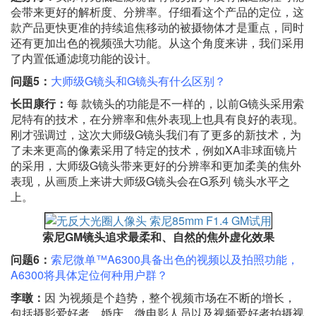
会带来更好的解析度、分辨率。仔细看这个产品的定位，这
款产品更快更准的持续追焦移动的被摄物体才是重点，同时
还有更加出色的视频强大功能。从这个角度来讲，我们采用
了内置低通滤境功能的设计。
问题5：
大师级G镜头和G镜头有什么区别？
长田康行：
每 款镜头的功能是不一样的，以前G镜头采用索
尼特有的技术，在分辨率和焦外表现上也具有良好的表现。
刚才强调过，这次大师级G镜头我们有了更多的新技术，为
了未来更高的像素采用了特定的技术，例如XA非球面镜片
的采用，大师级G镜头带来更好的分辨率和更加柔美的焦外
表现，从画质上来讲大师级G镜头会在G系列 镜头水平之
上。
索尼GM镜头追求最柔和、自然的焦外虚化效果
问题6：
索尼微单™A6300具备出色的视频以及拍照功能，
A6300将具体定位何种用户群？
李暾：
因 为视频是个趋势，整个视频市场在不断的增长，
包括摄影爱好者、婚庆、微电影人员以及视频爱好者拍摄视