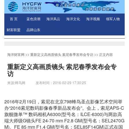
首 页
蓝色浪潮
海洋风云
海洋文化
海洋视频
领军人物
财富联盟
品牌山东
海洋财富网
>>
重新定义高画质镜头 索尼春季发布会专访
>> 正文内容
重新定义高画质镜头 索尼春季发布会专
访
来源:蜂鸟网 发布时间：2016-02-29 17:30:25
2016年2月19日，索尼在北京798蜂鸟圣点影像艺术空间举
办“2016索尼数码影像春季新品发布会”。会上，索尼APS-C
旗舰微单™ 数码相机A6300(型号名：ILCE-6300)与两款高
端大师级G镜头FE 24-70 mm F2.8 GM(型号名：SEL2470G
M)、FE 85 mm F1.4 GM(型号名：SEL85F14GM)正式在国