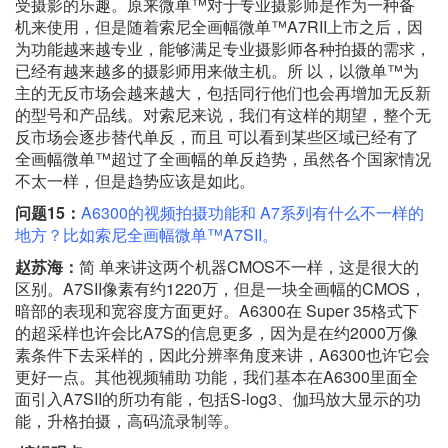
受摄影的乐趣。原来微单™对于专业摄影师是作为一种备
机来使用，但是随着索尼全画幅微单™A7RII上市之后，因
为功能越来越专业，能够满足专业摄影师各种拍摄的需求，
已经有越来越多的摄影师用来做主机。所 以，以微单™为
主的无反市场会越来越大，包括同行他们也会再增加无反新
的型号和产品线。对索尼来说，我们有这样的期望，整个无
反市场会逐步替代单反，而且 可以看到某些区域已经有了
全画幅微单™超过了全画幅的单反趋势，虽然各个国家情况
不太一样，但是趋势应该是如此。
问题15：
A6300的视频拍摄功能和 A7系列有什么不一样的
地方？比如索尼全画幅微单™A7SII。
赵苏海：
简 单来讲这两个机器CMOS不一样，这是很大的
区别。A7SII像素有约1220万，但是一块全画幅的CMOS，
暗部的表现和宽容度方面更好。A6300在 Super 35格式下
的超采样也许会比A7S的信息更多，因为是在约2000万像
素条件下去采样的，因此分辨率角度来讲，A6300也许它会
更好一点。其他视频辅助 功能，我们基本在A6300里面全
面引入A7SII的所功有能，包括S-log3、伽玛放大显示的功
能，升格拍摄，高码流录制等。