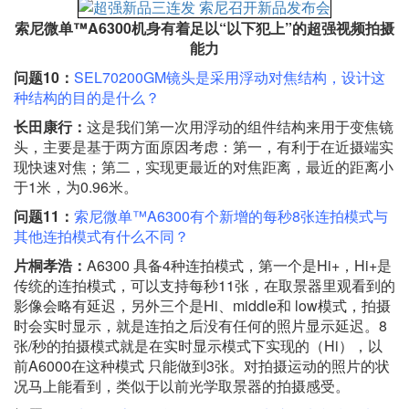
索尼微单™A6300机身有着足以“以下犯上”的超强视频拍摄
能力
问题10：
SEL70200GM镜头是采用浮动对焦结构，设计这
种结构的目的是什么？
长田康行：
这是我们第一次用浮动的组件结构来用于变焦镜
头，主要是基于两方面原因考虑：第一，有利于在近摄端实
现快速对焦；第二，实现更最近的对焦距离，最近的距离小
于1米，为0.96米。
问题11：
索尼微单™A6300有个新增的每秒8张连拍模式与
其他连拍模式有什么不同？
片桐孝浩：
A6300 具备4种连拍模式，第一个是Hi+，Hi+是
传统的连拍模式，可以支持每秒11张，在取景器里观看到的
影像会略有延迟，另外三个是Hi、middle和 low模式，拍摄
时会实时显示，就是连拍之后没有任何的照片显示延迟。8
张/秒的拍摄模式就是在实时显示模式下实现的（Hi），以
前A6000在这种模式 只能做到3张。对拍摄运动的照片的状
况马上能看到，类似于以前光学取景器的拍摄感受。