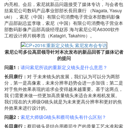
内亮相。会后，索尼就新品问题接受了媒体专访，与会者包
括索尼公司数码产品事业部部长長田康行 （Nagata, Yasuy
uki），索尼（中国）有限公司消费电子营业本部数码影像
产品部副总监李暾，索尼（中国）有限公司消费电子营业本
部数码影像产品部高级经理赵苏 海与索尼公司A6300软件
工程设计师片桐孝浩（Katagiri, Takahiro）。
索尼公司多位高层领导针对本次发布的新品回答了媒体记者
的提问
问题1：
请问索尼所说的重新定义镜头是什么意思？
长田康行：
对 于未来镜头的发展，我们认为可以分为两部
分，第一是高像素，未来分辨率趋势会进一步加强；第二是
对于焦外效果表现的追求会变得越来越重要。基于这两点，
我 们需要来做一些更加高质量镜头来适合未来相机发展。
我们现在的大师级G镜头就是为未来更高分辨率和更好的焦
外效果来进行设计的。
问题2：
索尼大师级G镜头和蔡司镜头有什么区别？
长田康行：
蔡司镜头是结合用蔡司生产的质量工艺水准和索