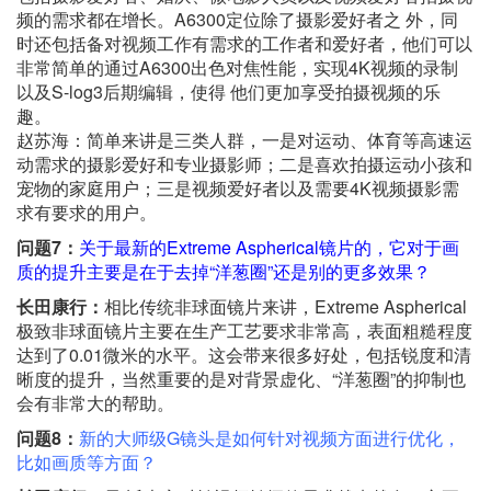
频的需求都在增长。A6300定位除了摄影爱好者之 外，同
时还包括备对视频工作有需求的工作者和爱好者，他们可以
非常简单的通过A6300出色对焦性能，实现4K视频的录制
以及S-log3后期编辑，使得 他们更加享受拍摄视频的乐
趣。
赵苏海：简单来讲是三类人群，一是对运动、体育等高速运
动需求的摄影爱好和专业摄影师；二是喜欢拍摄运动小孩和
宠物的家庭用户；三是视频爱好者以及需要4K视频摄影需
求有要求的用户。
问题7：
关于最新的Extreme Aspherical镜片的，它对于画
质的提升主要是在于去掉“洋葱圈”还是别的更多效果？
长田康行：
相比传统非球面镜片来讲，Extreme Aspherical
极致非球面镜片主要在生产工艺要求非常高，表面粗糙程度
达到了0.01微米的水平。这会带来很多好处，包括锐度和清
晰度的提升，当然重要的是对背景虚化、“洋葱圈”的抑制也
会有非常大的帮助。
问题8：
新的大师级G镜头是如何针对视频方面进行优化，
比如画质等方面？