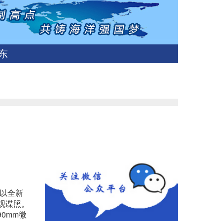
东
，其以全新
观谍照。
支90mm微