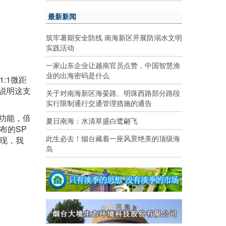
最新新闻
筑牢暑期安全防线 南海新区开展防溺水文明
实践活动
一家山东企业让越南官员点赞，中国智慧渔
业的出海密码是什么
:1微距
说明这支
关于对南海新区海晏路、明珠西路部分路段
实行限制通行交通管理措施的通告
功能，倍
夏日南海：水清草盛白鹭翩飞
布的SP
此生必去！烟台藏着一座风景绝美的顶级海
表现，我
岛