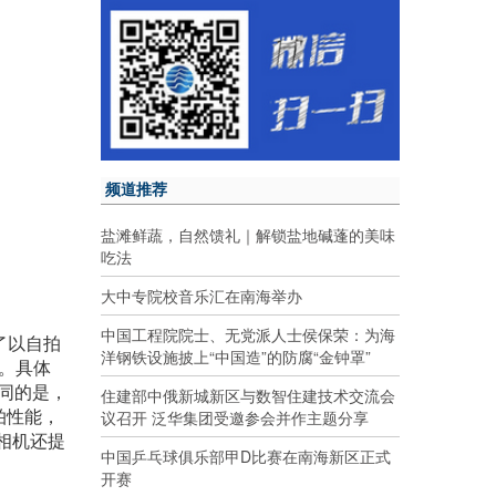
频道推荐
盐滩鲜蔬，自然馈礼｜解锁盐地碱蓬的美味
吃法
大中专院校音乐汇在南海举办
中国工程院院士、无党派人士侯保荣：为海
了以自拍
洋钢铁设施披上“中国造”的防腐“金钟罩”
机。具体
不同的是，
住建部中俄新城新区与数智住建技术交流会
拍性能，
议召开 泛华集团受邀参会并作主题分享
，相机还提
中国乒乓球俱乐部甲D比赛在南海新区正式
开赛