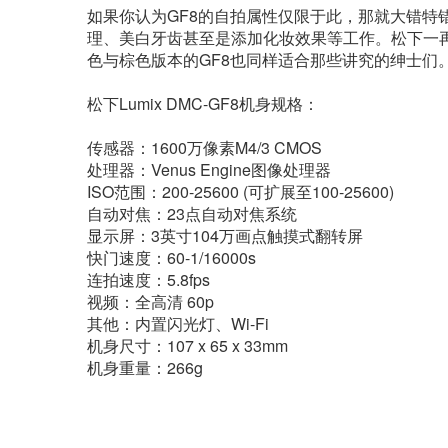
如果你认为GF8的自拍属性仅限于此，那就大错特错了
理、美白牙齿甚至是添加化妆效果等工作。松下一再
色与棕色版本的GF8也同样适合那些讲究的绅士们
松下Lumix DMC-GF8机身规格：
传感器：1600万像素M4/3 CMOS
处理器：Venus Engine图像处理器
ISO范围：200-25600 (可扩展至100-25600)
自动对焦：23点自动对焦系统
显示屏：3英寸104万画点触摸式翻转屏
快门速度：60-1/16000s
连拍速度：5.8fps
视频：全高清 60p
其他：内置闪光灯、Wi-Fi
机身尺寸：107 x 65 x 33mm
机身重量：266g