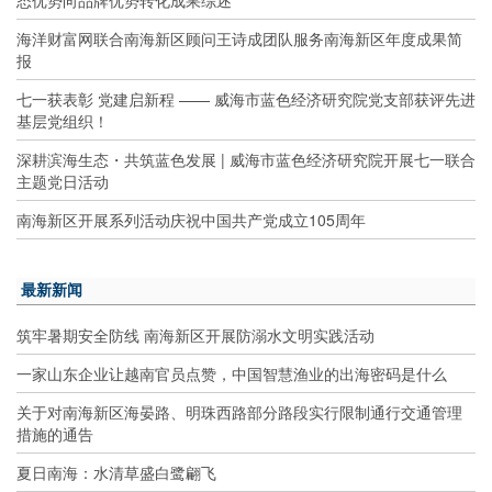
态优势向品牌优势转化成果综述
海洋财富网联合南海新区顾问王诗成团队服务南海新区年度成果简
报
七一获表彰 党建启新程 —— 威海市蓝色经济研究院党支部获评先进
基层党组织！
深耕滨海生态・共筑蓝色发展 | 威海市蓝色经济研究院开展七一联合
主题党日活动
南海新区开展系列活动庆祝中国共产党成立105周年
最新新闻
筑牢暑期安全防线 南海新区开展防溺水文明实践活动
一家山东企业让越南官员点赞，中国智慧渔业的出海密码是什么
关于对南海新区海晏路、明珠西路部分路段实行限制通行交通管理
措施的通告
夏日南海：水清草盛白鹭翩飞