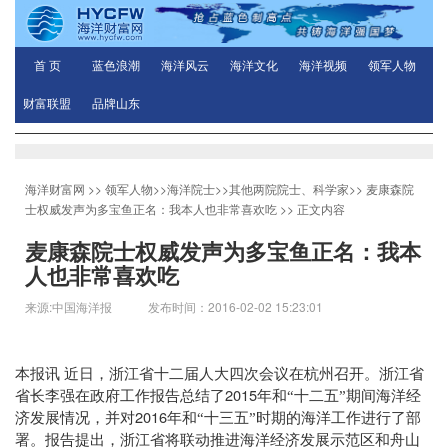
首 页
蓝色浪潮
海洋风云
海洋文化
海洋视频
领军人物
财富联盟
品牌山东
海洋财富网
>>
领军人物
>>
海洋院士
>>
其他两院院士、科学家
>>
麦康森院
士权威发声为多宝鱼正名：我本人也非常喜欢吃
>> 正文内容
麦康森院士权威发声为多宝鱼正名：我本
人也非常喜欢吃
来源:中国海洋报 发布时间：2016-02-02 15:23:01
本报讯
近日，浙江省十二届人大四次会议在杭州召开。浙江省
2015
省长李强在政府工作报告总结了
年和“十二五”期间海洋经
2016
济发展情况，并对
年和“十三五”时期的海洋工作进行了部
署。报告提出，浙江省将联动推进海洋经济发展示范区和舟山