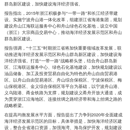
群岛新区建设，加快建设海洋经济强省。
2015
报告指出，
年浙江积极参与“一带一路”和长江经济带建
设。实施宁波舟山港一体化改革，组建浙江省海港集团，规划
建设舟山江海联运服务中心和舟山绿色石化基地，设立中国
（浙江）大宗商品交易中心，推动海洋经济发展示范区和舟山
群岛新区建设。
报告强调，“十三五”时期浙江省将加快重要领域改革发展，联
动推进海洋经济发展示范区和舟山群岛新区建设，加快建设海
洋经济强省。打造“一带一路”战略桥头堡，结合舟山群岛新
区、江海联运服务中心、绿色石化基地建设，加快规划建设以
油品储备、加工及投资贸易自由化为特色的舟山自由贸易港
区。以舟山自由贸易港区、舟山综合保税区、宁波保税区、梅
山保税港区、金义综合保税区等平台为基础，以宁波舟山港、
义乌陆港、甬金铁路为支撑，规划建设义甬舟开放大通道，成
为贯穿浙江沿海地区、连接丝绸之路经济带和海上丝绸之路的
战略桥梁。
2020
在提高均衡发展水平方面，报告提出了力争到
年全面建成
海洋经济发展示范区的目标，具体举措是，加快海洋经济区建
设，整合全省港口资源，加强海湾、海岛保护开发，规划建设