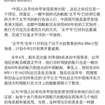
eonard Novarro）
“中国人比哥伦布早发现美洲大陆”，这在之前仅仅是一
个理论。而最近，一艘中国样式的帆船“太平号”已经用它横
跨大半个太平洋的航行告诉人们，中国很可能是最早发现
美洲大陆的。这艘中国帆船完全按照600年前的工艺制作，
航行方式也完全遵照古代的方式。“太平号”已经到达夏威
夷，完成了往返太平洋的一半旅程。
“太平号”去年11月到达了位于火奴鲁鲁的Ala Wai小型
海港，计划今年2月初离开夏威夷。
去年4月，船长尼尔森·刘率领8名来自中国香港、台湾
地区的船员横渡太平洋，他们当时驾驶的船只也是一艘仿
造600年前的船只制造出的中国帆船。事实上，曾经在200
8年11月16日到达过圣迭戈海港，随后在温哥华、西雅图
和旧金山分别停靠过的“太平公主”号比起古代中国海洋实力
最强大时期航行在大洋上的舰艇规模小了数倍。
认为“中国人比哥伦布早发现美洲”的理论有他们自己的
证据：如有十余只类似中国船只的船锚在西海岸几个地区
的海底都有被发现。当然，这种理论目前更多是一种臆