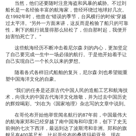
当然，他们还要随时注意海盗和风暴的威胁。不过刘
船长是一名经验丰富的航海家，曾经环绕过地球好几次。
在1992年时，他曾在“错误的季节，台风横行的时候“穿越
过太平洋。“另外一方面来讲，这反而是检验了船只的可靠
性，剩下的航行就显得那么轻松了，但自那时起，我便开
始害怕死亡了。”
这些航海经历不断冲击着尼尔森·刘的内心，更加坚定
了自己要完成一生中一场必须的航行。于是他开始着手让
自己实现自己一个长久以来的梦想。
随着各式各样旧式船舶的复兴，尼尔森·刘也希望能重
塑中国海洋文化的自豪。
“我们的任务是还原古代中国人民的造船工艺和航海技
术，向强大的中国古代海洋文化致敬，并为过去中国历史
的辉煌喝彩。”刘在为《国家地理》杂志写的文章中说到。
在哥伦布开始他举世闻名航行的87年前，中国最伟大
的航海家郑和已经穿越了南中国海和印度洋，创下了史无
前例的七次下西洋，最远到达了波斯湾和非洲。郑和的旗
舰足有400英尺长，比起哥伦布的桑塔玛莉亚号、现在