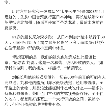
测。
历时六年研究和开发成型的“太平公主”号是2008年1月
启航的，先从中国台湾航行至日本冲绳，再长途跋涉5100
英里抵达北加州，随后再停靠至圣迭戈港，最后出发前往
夏威夷。
61岁的船长尼尔森·刘说，从日本到加州途中航行了69
天，期间他们经历了超过15英尺高的巨浪，而船员们都挤
在位于船身中部的狭小空间中休息。
“我想证明的是：我们的祖先也能完成如此横渡壮
举。”尼尔森·刘说，这是一名和蔼、说话轻软的男人。“如
果我能做到，我的祖先一样能行。“他强调说。
刘船长和他的船员所做的一切在600年前真的可能有人
完成过。刘和他的船员用海水做饭洗完，还用来洗漱。至
于路上的食物，则是沿途能抓到什么就吃什么——最多的
鱿鱼和鲯鳅鱼。茶叶也用古代的方式预先保存好。至于住
的地方，都是刚好能塞进一个大行李袋的空间，虽然小
巧，但他们依然管理得井井有条。