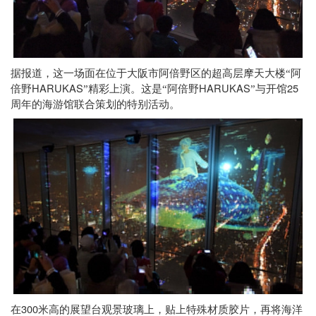
据报道，这一场面在位于大阪市阿倍野区的超高层摩天大楼“阿
HARUKAS
HARUKAS
25
倍野
”精彩上演。这是“阿倍野
”与开馆
周年的海游馆联合策划的特别活动。
300
在
米高的展望台观景玻璃上，贴上特殊材质胶片，再将海洋