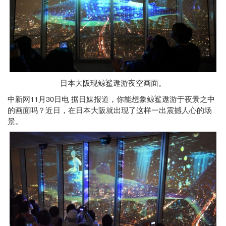
日本大阪现鲸鲨遨游夜空画面。
11
30
中新网
月
日
电
据日媒报道，你能想象鲸鲨遨游于夜景之中
的画面吗？近日，在日本大阪就出现了这样一出震撼人心的场
景。