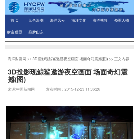
首 页
蓝色浪潮
海洋风云
海洋文化
海洋视频
领军人物
财富联盟
品牌山东
海洋财富网
>>
3D投影现鲸鲨遨游夜空画面 场面奇幻震撼(图)
>> 正文内容
3D投影现鲸鲨遨游夜空画面 场面奇幻震
撼(图)
来源:中国新闻网 发布时间：2015-12-23 11:36:26