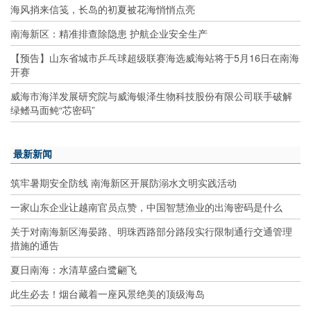
海风捎来信笺，长岛的初夏被花海悄悄点亮
南海新区：精准排查除隐患 护航企业安全生产
【预告】山东省城市乒乓球超级联赛海选威海站将于5月16日在南海
开赛
威海市海洋发展研究院与威海银泽生物科技股份有限公司联手破解
绿鳍马面鲀“芯密码”
最新新闻
筑牢暑期安全防线 南海新区开展防溺水文明实践活动
一家山东企业让越南官员点赞，中国智慧渔业的出海密码是什么
关于对南海新区海晏路、明珠西路部分路段实行限制通行交通管理
措施的通告
夏日南海：水清草盛白鹭翩飞
此生必去！烟台藏着一座风景绝美的顶级海岛