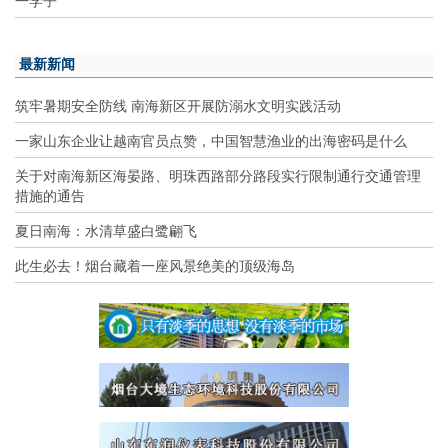
最新新闻
筑牢暑期安全防线 南海新区开展防溺水文明实践活动
一家山东企业让越南官员点赞，中国智慧渔业的出海密码是什么
关于对南海新区海晏路、明珠西路部分路段实行限制通行交通管理
措施的通告
夏日南海：水清草盛白鹭翩飞
此生必去！烟台藏着一座风景绝美的顶级海岛