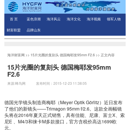
首 页
蓝色浪潮
海洋风云
海洋文化
海洋视频
领军人物
财富联盟
品牌山东
海洋财富网
>>
15片光圈的复刻头 德国梅耶发95mm F2.6
>> 正文内容
15片光圈的复刻头 德国梅耶发95mm
F2.6
来源:蜂鸟网 发布时间：2015-12-23 11:38:05
德国光学镜头制造商梅耶（Meyer Optik Görlitz）近日发布
了他们的新镜头——Trimagon 95mm f/2.6。这款全画幅镜
头将在2016年夏天正式销售，具有佳能、尼康、富士X、索
尼E 、M4/3和徕卡M多款接口，官方含税价高达1699欧
元。