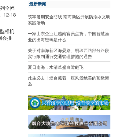
最新新闻
系列全幅
2-18
筑牢暑期安全防线 南海新区开展防溺水文明
实践活动
小型相机
一家山东企业让越南官员点赞，中国智慧渔
间会推
业的出海密码是什么
关于对南海新区海晏路、明珠西路部分路段
实行限制通行交通管理措施的通告
夏日南海：水清草盛白鹭翩飞
此生必去！烟台藏着一座风景绝美的顶级海
岛