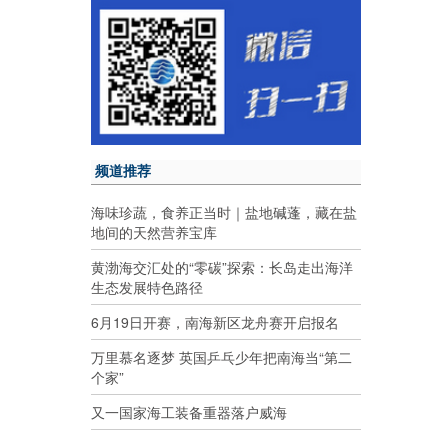
频道推荐
海味珍蔬，食养正当时｜盐地碱蓬，藏在盐
地间的天然营养宝库
黄渤海交汇处的“零碳”探索：长岛走出海洋
生态发展特色路径
6月19日开赛，南海新区龙舟赛开启报名
万里慕名逐梦 英国乒乓少年把南海当“第二
个家”
又一国家海工装备重器落户威海