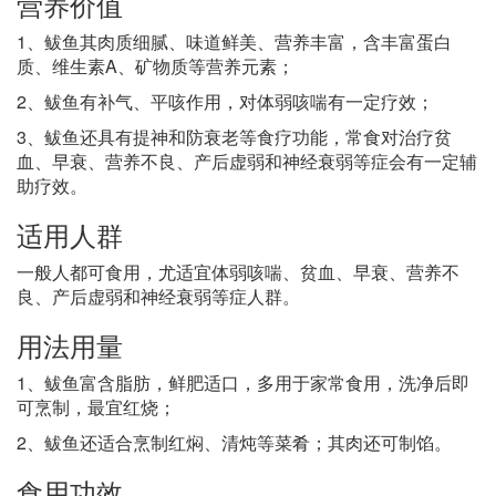
营养价值
1、鲅鱼其肉质细腻、味道鲜美、营养丰富，含丰富蛋白
质、维生素A、矿物质等营养元素；
2、鲅鱼有补气、平咳作用，对体弱咳喘有一定疗效；
3、鲅鱼还具有提神和防衰老等食疗功能，常食对治疗贫
血、早衰、营养不良、产后虚弱和神经衰弱等症会有一定辅
助疗效。
适用人群
一般人都可食用，尤适宜体弱咳喘、贫血、早衰、营养不
良、产后虚弱和神经衰弱等症人群。
用法用量
1、鲅鱼富含脂肪，鲜肥适口，多用于家常食用，洗净后即
可烹制，最宜红烧；
2、鲅鱼还适合烹制红焖、清炖等菜肴；其肉还可制馅。
食用功效