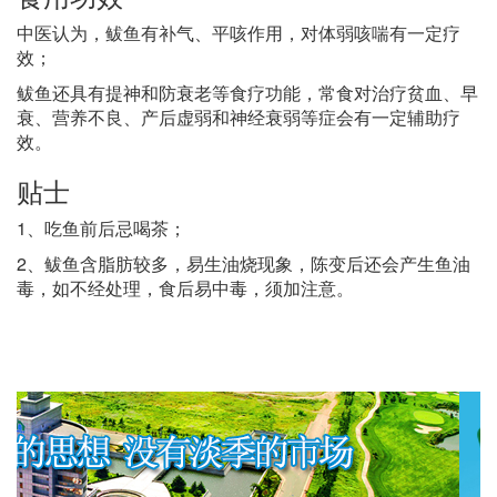
中医认为，鲅鱼有补气、平咳作用，对体弱咳喘有一定疗
效；
鲅鱼还具有提神和防衰老等食疗功能，常食对治疗贫血、早
衰、营养不良、产后虚弱和神经衰弱等症会有一定辅助疗
效。
贴士
1、吃鱼前后忌喝茶；
2、鲅鱼含脂肪较多，易生油烧现象，陈变后还会产生鱼油
毒，如不经处理，食后易中毒，须加注意。