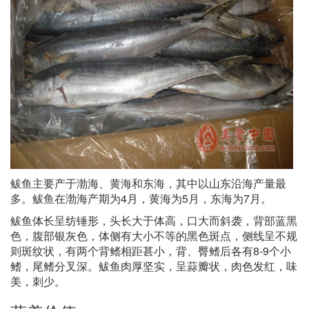
鲅鱼主要产于渤海、黄海和东海，其中以山东沿海产量最
多。鲅鱼在渤海产期为4月，黄海为5月，东海为7月。
鲅鱼体长呈纺锤形，头长大于体高，口大而斜袭，背部蓝黑
色，腹部银灰色，体侧有大小不等的黑色斑点，侧线呈不规
则斑纹状，有两个背鳍相距甚小，背、臀鳍后各有8-9个小
鳍，尾鳍分叉深。鲅鱼肉厚坚实，呈蒜瓣状，肉色发红，味
美，刺少。