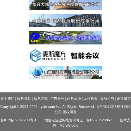
关于我们
|
服务条款
|
联系方式
|
广告服务
|
商务洽谈
|
工作机会
|
版权所有
|
麦斯魔方
Copyright © 2004-2021 hycfw.com Inc. All Rights Reserved. 山东海洋网络科技有限
公司 版权所有
鲁ICP备09042200号-1
增值电信业务经营许可证：鲁B2-20120067
技术支
持：MofyiStudio