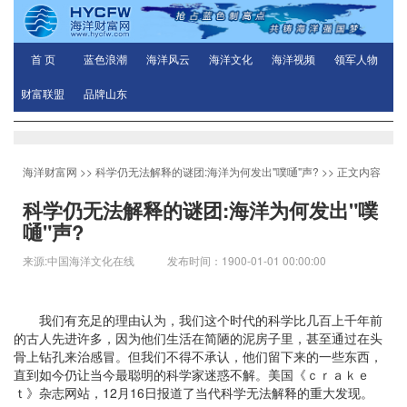
首 页
蓝色浪潮
海洋风云
海洋文化
海洋视频
领军人物
财富联盟
品牌山东
海洋财富网
>>
科学仍无法解释的谜团:海洋为何发出"噗嗵"声?
>> 正文内容
科学仍无法解释的谜团:海洋为何发出"噗
嗵"声?
来源:中国海洋文化在线 发布时间：1900-01-01 00:00:00
我们有充足的理由认为，我们这个时代的科学比几百上千年前
的古人先进许多，因为他们生活在简陋的泥房子里，甚至通过在头
骨上钻孔来治感冒。但我们不得不承认，他们留下来的一些东西，
直到如今仍让当今最聪明的科学家迷惑不解。美国《ｃｒａｋｅ
ｔ》杂志网站，12月16日报道了当代科学无法解释的重大发现。