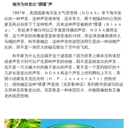
海洋为何发出“噗嗵”声
1997年，美国国家海洋及大气管理局（ＮＯＡＡ）录下海洋发
出的一种声音。这种声音很奇怪，还非常大。两个相隔4500公里的
麦克风分别录下了这种怪声。后来这种声音被称作“噗通（Ｂｌｏｏ
ｐ）”，听起来不像任何以正常速度传播的声音。ＮＯＡＡ最终证
明，这个声音的传播速度是标准音速的16倍，听起来就像粪便掉入
马桶的声音。科学家确定，这种声音的波型说明它是由一种动物产
生的，而不是一块巨大的磁石吸住了空中的飞机。
科学家为什么无法揭开这个谜底呢？因为世界上根本没有体型
或者声音大到可以产生那种声音的动物，既不是蓝鲸发出的声音，
也不是一只大喊大叫的猴子发出的声音，更不是一个受到惊吓的十
几岁女孩发出的声音。ＮＯＡＡ将这个声音上传到网站上不久，美
国小说家洛夫克拉夫特（Ｈ．Ｐ．Ｌｏｖｅｃｒａｆｔ）的粉丝
们，很快确定这种“噗通”声是他《克苏鲁神话》系列图书里描写的远
古邪神克苏鲁发出的。克苏鲁是一种体型巨大，外貌既像鱿鱼又像
龙的凶恶怪物。