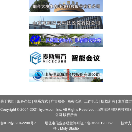
关于我们
|
服务条款
|
联系方式
|
广告服务
|
商务洽谈
|
工作机会
|
版权所有
|
麦斯魔方
Copyright © 2004-2021 hycfw.com Inc. All Rights Reserved. 山东海洋网络科技有限
公司 版权所有
鲁ICP备09042200号-1
增值电信业务经营许可证：鲁B2-20120067
技术支
持：MofyiStudio