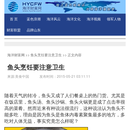
首 页
蓝色浪潮
海洋风云
海洋文化
海洋视频
领军人物
财富联盟
品牌山东
海洋财富网
>>
鱼头烹饪要注意卫生
>> 正文内容
鱼头烹饪要注意卫生
来源:美食中国 发布时间：2015-05-21 03:11:11
随着天气的转冷，鱼头又成了人们餐桌上的热门货。尤其是
在饭店里，鱼头汤、鱼头沙锅、鱼头火锅更是成了点击率很
高的菜肴。然而近来有种说法很流行，这种说法认为鱼头不
能多吃，理由是因为鱼头是鱼体内毒素聚集最多的地方，多
吃对人体无益，事实究竟怎么样呢？