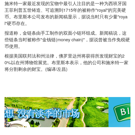
施米特一家最近发现的宝物中最引人注目的是一种为西班牙国
1715
"royal"
王菲利普五世铸造、可追溯到
年的被称作
的完美硬
"roya
币。布里斯本公司发布的新闻稿显示，据说当时只有少量
l"
硬币存在。
报道称，金链条由手工制作的双面小链环组成。新闻稿说，这
"
(money chain)"
些链条当时被称作
金钱链
，据说曾被当作免税硬
币使用。
2
根据美国联邦法和州法律，佛罗里达州将获得所发现财宝的
0%
以在州博物馆展览。布里斯本表示，他的公司和施米特一家
(
/
)
将分割剩余的财宝。
编译
左昌