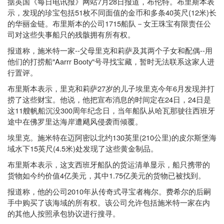
7
28
据英国《每日电讯报》网站
月
日
报道，布伦特。布里斯本表
51
40
(12
)
示，发现的珍宝包括
枚不同面值的金币和多条
英尺
米
长
1715
的华丽金链。布里斯本的公司
船队－女王珠宝有限责任公
司对这些失事船只的残骸拥有所有权。
--
--
报道称，施米特一家
父母里克和莉萨及其两个子女和配偶
用
"Aarrr Booty"
他们的打捞船
号寻找宝藏，暂时无法联系这家人进
行置评。
27
6
布里斯本表示，里克和莉萨
岁的儿子埃里克今年
月发现并打
24
24
捞了这些财宝。他说，他把宣布消息的时间定在
日，
日是
11
300
这
艘帆船沉没
周年纪念日，当年船队从哈瓦那驶往西班牙
途中在佛罗里达海岸遭飓风侵袭而倾覆。
130
(210
)
埃里克。施米特在迈阿密以北约
英里
公里
的皮尔斯堡海
15
(4.5
)
域水下
英尺
米
处发现了这些黄金制品。
布里斯本表示，这支西班牙船队的货运清单显示，船只携带的
4
1.75
货物如今约价值
亿美元，其中
亿美元的货物已被找到。
2010
报道称，他的公司
年从传奇式寻宝者梅尔。费希尔的后嗣
手中购买了该海域的所有权。该公司允许包括施米特一家在内
的其他人按照承包协议进行搜寻。