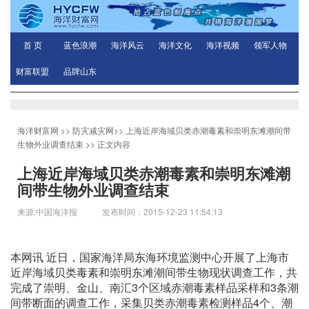
首 页
蓝色浪潮
海洋风云
海洋文化
海洋视频
领军人物
财富联盟
品牌山东
海洋财富网
>>
防灾减灾网
>>
上海近岸海域贝类赤潮毒素和崇明东滩潮间带
生物外业调查结束
>> 正文内容
上海近岸海域贝类赤潮毒素和崇明东滩潮
间带生物外业调查结束
来源:中国海洋报 发布时间：2015-12-23 11:54:13
本网讯 近日，国家海洋局东海环境监测中心开展了上海市
近岸海域贝类毒素和崇明东滩潮间带生物现状调查工作，共
完成了崇明、金山、南汇3个区域赤潮毒素样品采样和3条潮
间带断面的调查工作，采集贝类赤潮毒素检测样品4个、潮