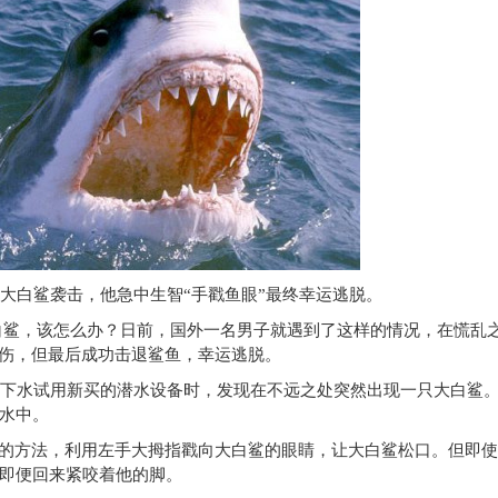
大白鲨袭击，他急中生智“手戳鱼眼”最终幸运逃脱。
白鲨，该怎么办？日前，国外一名男子就遇到了这样的情况，在慌乱
咬伤，但最后成功击退鲨鱼，幸运逃脱。
下水试用新买的潜水设备时，发现在不远之处突然出现一只大白鲨
水中。
”的方法，利用左手大拇指戳向大白鲨的眼睛，让大白鲨松口。但即
即便回来紧咬着他的脚。