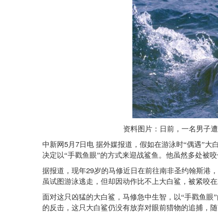
资料图片：日前，一名男子遭
5
7
中新网
月
日电
据外媒报道，假如在游泳时“偶遇”大
决定以“手戳鱼眼”的方式来迎战鲨鱼。他虽然多处被
29
据报道，现年
岁的马修近日在前往南非圣约翰斯港，
虽试图游泳逃走，但却因动作比不上大白鲨，被紧咬在
面对这只凶猛的大白鲨，马修急中生智，以“手戳鱼眼
的反击，这只大白鲨仍没有放弃对眼前猎物的追捕，随