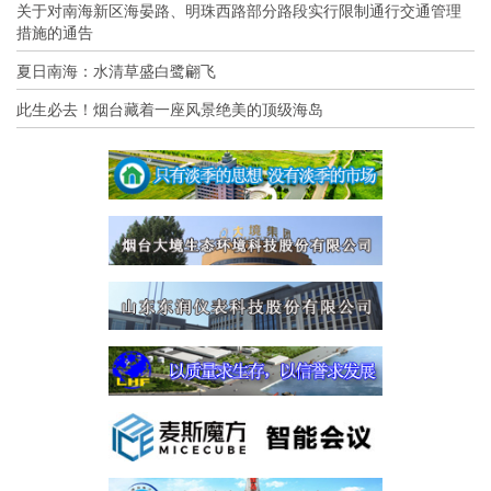
关于对南海新区海晏路、明珠西路部分路段实行限制通行交通管理
措施的通告
夏日南海：水清草盛白鹭翩飞
此生必去！烟台藏着一座风景绝美的顶级海岛