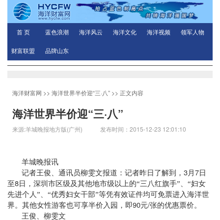
首 页
蓝色浪潮
海洋风云
海洋文化
海洋视频
领军人物
财富联盟
品牌山东
海洋财富网
>>
海洋世界半价迎“三·八”
>> 正文内容
海洋世界半价迎“三·八”
来源:羊城晚报地方版(广州) 发布时间：2015-12-23 12:01:10
羊城晚报讯
3
7
记者王俊、通讯员柳雯文报道：记者昨日了解到，
月
日
8
至
日，深圳市区级及其他地市级以上的“三八红旗手”、“妇女
先进个人”、“优秀妇女干部”等凭有效证件均可免票进入海洋世
90
/
界。其他女性游客也可享半价入园，即
元
张的优惠票价。
王俊、柳雯文