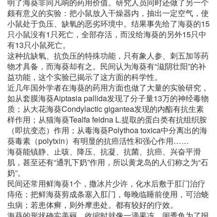
明了海葵非同凡响的药用价值。研究人员同时还做了另一个
颇有意义的实验：把小鼠放入干燥器内，抽出一定空气，使
小鼠处于负压、缺氧的恶劣环境中。结果事先给了海葵的15
只小鼠没有1只死亡，全部存活，而没给海葵的另外15只中
有13只小鼠死亡。
这种抗缺氧、抗负压的特殊功能，只有象人参、刺五加等药
物才具备，而海葵却有之。民间认为海葵有“滋阴壮阳”的补
益功能，这个实验已揭示了这方面的科学性。
近几年国外学者在海葵的药用方面也做了大量的实验研究，
如从套膜海葵Aiptasia pallida发现了分子量13万的神经毒物
质；从大花海葵Condylactic gigantea发现的内酯有抗生素
样作用；从猫海葵Tealfa feidna L.提取的蛋白类有抗组织胺
（即抗变态）作用；从毒海葵Polythoa toxica中分离出的海
葵毒素（polytxin）有明显的抗癌活性和强心作用……
海葵能镇静、止咳、降压、抗凝、抗菌、抗癌、兴奋平滑
肌，甚至还有“通乳下奶”作用，所以黄龙岛的人们称之为“石
奶”。
民间还常用鲜海葵1个，撒冰片少许，化水后敷于肛门治疗
痔疮；把鲜海葵剪成条塞入肛门，每晚临睡前使用，可治蛲
虫病；若患体癣，则外摩患处。都有较好的疗效。
海葵的形状确实美丽，收缩时就像一滴果冻。闺秀鱼为了报