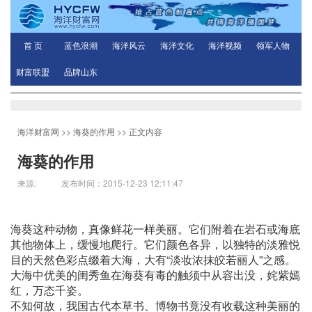
首 页
蓝色浪潮
海洋风云
海洋文化
海洋视频
领军人物
财富联盟
品牌山东
海洋财富网
>>
海葵的作用
>> 正文内容
海葵的作用
来源: 发布时间：2015-12-23 12:11:47
海葵这种动物，真像鲜花一样美丽。它们附着在岩石或海底
其他物体上，缓慢地爬行。它们颜色各异，以独特的淡雅悦
目的天然色彩点缀着大海，大有“淡妆浓抹皎若丽人”之感。
大海中优美的闺秀鱼在海葵有毒的触须中从容出没，姹紫嫣
红，万态千姿。
不知何故，我国古代本草书、博物书竟没有收载这种美丽的