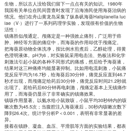
生物，所以古人没给我们留下一点点有关的知识。1980年
我国有关单位在民间普查时发现了沿海渔民使用海葵治病的
情况。他们在舟山黄龙岛采集了纵条矾海葵Haliplanella luc
iae（V·）进行了一系列药理学实验，发现很有价值的生物
活性：
镇痛胜似颅通定。颅痛定是一种强效止痛剂，广泛用于癌
肿、神经等方面的痛症中，而海葵的作用却优于颅痛定。
把海葵原动物全体洗净，按比例水煎煮后，乙醇处理，得黄
色澄明液体。pH为6，对实验鼠采用电击法、热板法和化学
刺激法引起小鼠的各种不同形式的痛感，然后给予海葵液，
结果对这三种痛疼均能显著抑制。比如用电流刺激，小鼠痛
觉反应平均为16.7秒，给海葵后30分钟，痛觉反应直到46.7
秒才出现，而颅痛定给药后30分钟，痛觉反应时间21.2秒就
出现了。若给药后60分钟再电刺激，颅痛定基本上无镇痛作
用了，而海葵仍显示了非常确实的镇痛效果。
镇咳作用显著。以氨水给小鼠致咳，小鼠平均30秒钟内的咳
嗽次数为45.5次；当腹腔注入海葵液后，30秒内咳嗽次数下
降到26.4次。统计学分析P＜0.001，表明有非常显著的差
异。
接着在镇静、凝血、血压、平滑肌等方面的实验结果，都表