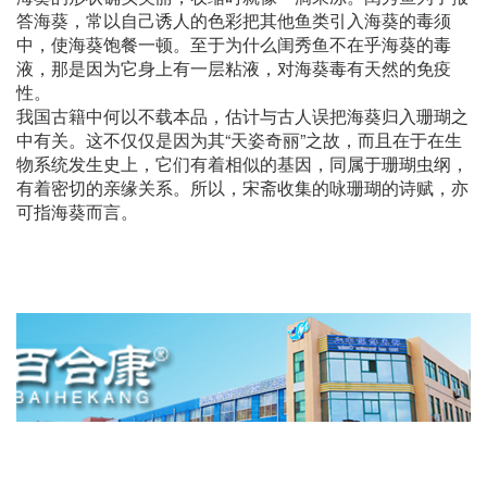
答海葵，常以自己诱人的色彩把其他鱼类引入海葵的毒须
中，使海葵饱餐一顿。至于为什么闺秀鱼不在乎海葵的毒
液，那是因为它身上有一层粘液，对海葵毒有天然的免疫
性。
我国古籍中何以不载本品，估计与古人误把海葵归入珊瑚之
中有关。这不仅仅是因为其“天姿奇丽”之故，而且在于在生
物系统发生史上，它们有着相似的基因，同属于珊瑚虫纲，
有着密切的亲缘关系。所以，宋斋收集的咏珊瑚的诗赋，亦
可指海葵而言。