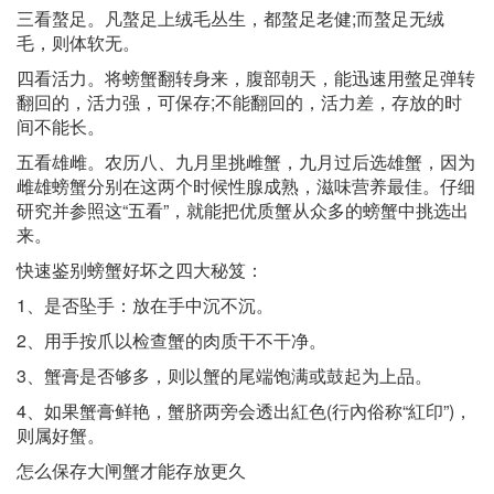
三看螯足。凡螯足上绒毛丛生，都螯足老健;而螯足无绒
毛，则体软无。
四看活力。将螃蟹翻转身来，腹部朝天，能迅速用螫足弹转
翻回的，活力强，可保存;不能翻回的，活力差，存放的时
间不能长。
五看雄雌。农历八、九月里挑雌蟹，九月过后选雄蟹，因为
雌雄螃蟹分别在这两个时候性腺成熟，滋味营养最佳。仔细
研究并参照这“五看”，就能把优质蟹从众多的螃蟹中挑选出
来。
快速鉴别螃蟹好坏之四大秘笈：
1、是否坠手：放在手中沉不沉。
2、用手按爪以检查蟹的肉质干不干净。
3、蟹膏是否够多，则以蟹的尾端饱满或鼓起为上品。
4、如果蟹膏鲜艳，蟹脐两旁会透出紅色(行內俗称“紅印”)，
则属好蟹。
怎么保存大闸蟹才能存放更久