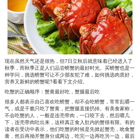
现在虽然天气还是很热，但7日立秋后就意味着已经进入了
秋季，而秋季正是人们品尝螃蟹的最好时光。买螃蟹也是一
种学问，挑选螃蟹可让不少朋友犯了难，如何挑选肉质好，
营养又新鲜的螃蟹呢?看看下文介绍。
吃蟹的正确顺序：蟹黄最好吃，蟹腿最后吃
很多人都表示自己喜欢吃螃蟹，却不会吃螃蟹，常常乱嚼一
气，或是干脆只吃了蟹黄，把蟹腿直接扔掉。有美食家称，
不会吃蟹的人，一般是连壳带肉，一口咬下去，然后嚼几
下，连壳带肉吐出来，这样真正食入肚内的蟹很有限。有的
读者在受访中表示，他们吃蟹的时候是先掀起蟹壳，吮食蟹
膏，然后再拗开蟹身分成两边，吃完一边再吃另一边，最后