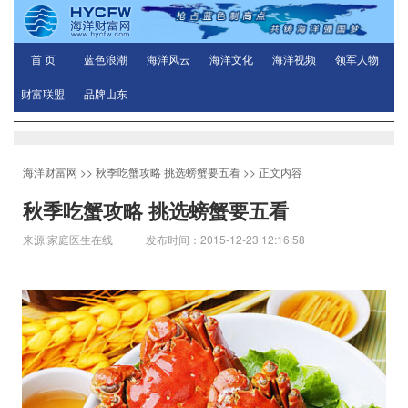
首 页
蓝色浪潮
海洋风云
海洋文化
海洋视频
领军人物
财富联盟
品牌山东
海洋财富网
>>
秋季吃蟹攻略 挑选螃蟹要五看
>> 正文内容
秋季吃蟹攻略 挑选螃蟹要五看
来源:家庭医生在线 发布时间：2015-12-23 12:16:58