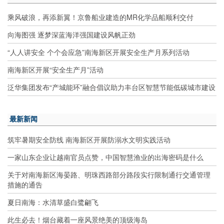
乘风破浪，再添新翼！京鲁船业建造的MR化学品船顺利交付
向海图强 逐梦深蓝海洋强国建设风帆正劲
“人人讲安全 个个会应急”南海新区开展安全生产月系列活动
南海新区开展“安全生产月”活动
泛华集团发布“产城能环”融合倡议助力丰台区智慧节能低碳城市建设
最新新闻
筑牢暑期安全防线 南海新区开展防溺水文明实践活动
一家山东企业让越南官员点赞，中国智慧渔业的出海密码是什么
关于对南海新区海晏路、明珠西路部分路段实行限制通行交通管理
措施的通告
夏日南海：水清草盛白鹭翩飞
此生必去！烟台藏着一座风景绝美的顶级海岛