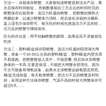
方法一：冰箱保存螃蟹。大家都知道螃蟹是鲜活水产品，离
水后保存时间较短， 所购数量能在三天左右的时间吃完的
螃蟹保存比较简单：选活力旺盛的螃蟹， 把螃蟹的脚和大
闸捆起来，以减少螃蟹体力消耗，然后放在冰箱的冷藏柜,
盖上湿毛巾保存即可。每天吃的时候先挑选活力不足的吃，
活力足的螃蟹可继续保存。
区分的办法是：用手轻触螃蟹的眼睛，如果反应不灵敏就先
吃掉
方法二：塑料桶/盆保存阳螃蟹。选活力旺盛的阳澄湖大闸
蟹，准备一个30-50公分高的塑料桶/盆，塑料桶/盆内壁光滑
不易逃跑。把螃蟹蟹放入其中，不能层叠; 然后加水至螃蟹
身体的一半高-主要是保湿，不能把大闸蟹全部埋住。因为
不太可能备有增氧设备，如果水太深螃蟹会缺氧窒息而死。
桶/盆无须加盖，每天检查螃蟹，把活力不足的螃蟹及时吃
掉，采用这种方法保存螃蟹，气温不高的时候大闸蟹保存可
超过5天……