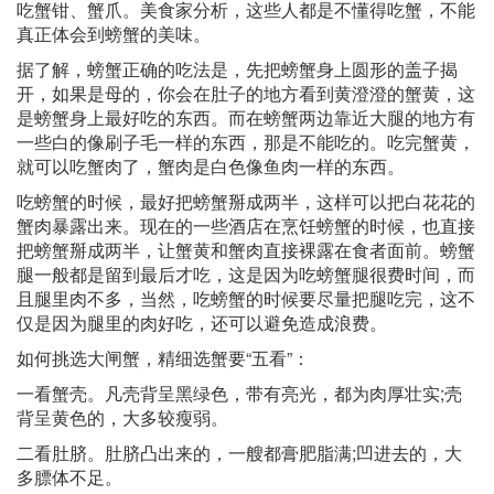
吃蟹钳、蟹爪。美食家分析，这些人都是不懂得吃蟹，不能
真正体会到螃蟹的美味。
据了解，螃蟹正确的吃法是，先把螃蟹身上圆形的盖子揭
开，如果是母的，你会在肚子的地方看到黄澄澄的蟹黄，这
是螃蟹身上最好吃的东西。而在螃蟹两边靠近大腿的地方有
一些白的像刷子毛一样的东西，那是不能吃的。吃完蟹黄，
就可以吃蟹肉了，蟹肉是白色像鱼肉一样的东西。
吃螃蟹的时候，最好把螃蟹掰成两半，这样可以把白花花的
蟹肉暴露出来。现在的一些酒店在烹饪螃蟹的时候，也直接
把螃蟹掰成两半，让蟹黄和蟹肉直接裸露在食者面前。螃蟹
腿一般都是留到最后才吃，这是因为吃螃蟹腿很费时间，而
且腿里肉不多，当然，吃螃蟹的时候要尽量把腿吃完，这不
仅是因为腿里的肉好吃，还可以避免造成浪费。
如何挑选大闸蟹，精细选蟹要“五看”：
一看蟹壳。凡壳背呈黑绿色，带有亮光，都为肉厚壮实;壳
背呈黄色的，大多较瘦弱。
二看肚脐。肚脐凸出来的，一艘都膏肥脂满;凹进去的，大
多膘体不足。