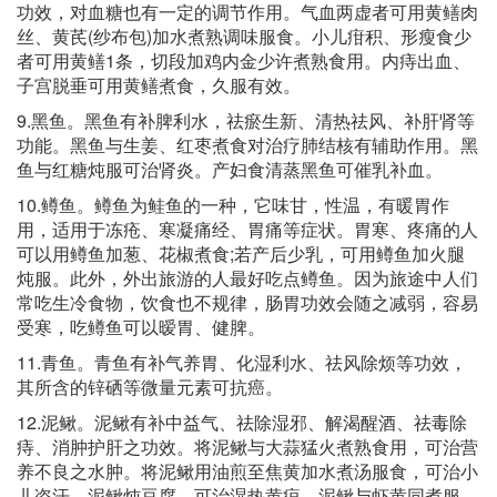
功效，对血糖也有一定的调节作用。气血两虚者可用黄鳝肉
丝、黄芪(纱布包)加水煮熟调味服食。小儿疳积、形瘦食少
者可用黄鳝1条，切段加鸡内金少许煮熟食用。内痔出血、
子宫脱垂可用黄鳝煮食，久服有效。
9.黑鱼。黑鱼有补脾利水，祛瘀生新、清热祛风、补肝肾等
功能。黑鱼与生姜、红枣煮食对治疗肺结核有辅助作用。黑
鱼与红糖炖服可治肾炎。产妇食清蒸黑鱼可催乳补血。
10.鳟鱼。鳟鱼为鲑鱼的一种，它味甘，性温，有暖胃作
用，适用于冻疮、寒凝痛经、胃痛等症状。胃寒、疼痛的人
可以用鳟鱼加葱、花椒煮食;若产后少乳，可用鳟鱼加火腿
炖服。此外，外出旅游的人最好吃点鳟鱼。因为旅途中人们
常吃生冷食物，饮食也不规律，肠胃功效会随之减弱，容易
受寒，吃鳟鱼可以暧胃、健脾。
11.青鱼。青鱼有补气养胃、化湿利水、祛风除烦等功效，
其所含的锌硒等微量元素可抗癌。
12.泥鳅。泥鳅有补中益气、祛除湿邪、解渴醒酒、祛毒除
痔、消肿护肝之功效。将泥鳅与大蒜猛火煮熟食用，可治营
养不良之水肿。将泥鳅用油煎至焦黄加水煮汤服食，可治小
儿盗汗。泥鳅炖豆腐，可治湿热黄疸。泥鳅与虾黄同煮服