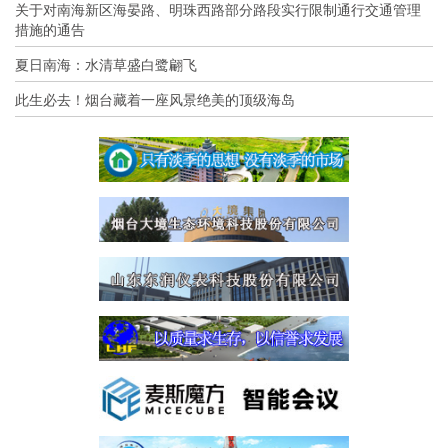
关于对南海新区海晏路、明珠西路部分路段实行限制通行交通管理
措施的通告
夏日南海：水清草盛白鹭翩飞
此生必去！烟台藏着一座风景绝美的顶级海岛