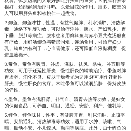
状者。体质虚弱的人最好多吃胖头鱼的鱼头，它的温补效果
很好，还能起到治疗耳鸣、头晕目眩的作用。痰多、眩晕的
人可以用胖头鱼和核桃仁一起煮食。
2.鲫鱼。鲫鱼味甘，性温，有益气健脾、利水消肿、清热解
毒、通络下乳等功效，可以治疗浮肿、腹水、产妇乳少、胃
下垂、脱肛等病症。腹水患者用鲜鲫鱼与赤小豆共煮汤服食
有疗效。用鲜活鲫鱼与猪蹄同煨，连汤食用，可治产妇少
乳。鲫鱼油有利于，心血管健康，还可降低血液黏稠度，促
进血液循环。
3.带鱼。带鱼有暖胃、补虚、泽肤、祛风、杀虫、补五脏等
功效，可用于迁延性肝炎、慢性肝炎的辅助治疗。带鱼对脾
胃虚弱、消化不良、皮肤干燥者尤为适用;还可用作迁延性
肝炎、慢性肝炎的食疗。常吃带鱼可以滋润肌肤，保持皮肤
的弹性。
4.墨鱼。墨鱼有滋肝肾、补气血、清胃去热等功效，是妇女
的保健食品，可养血、明目、通经、安胎、利产、催乳等。
5.鲤鱼。鲤鱼味甘，性平，有健脾开胃、利尿消肿、止咳平
喘、安胎通乳、清热解毒等功效，适用于水肿、咳嗽、气
喘、胎动不安、小儿惊风、癫痫等病症。此外，由于鲤鱼的