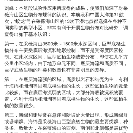
刘峰：本航段试验性应用所取得的成果，使我们加深了对采
薇海山区生物分布规律的认识。本航段和中国大洋第31航
次，“蛟龙”号在采薇海山区的13次下潜地点都选择在各种不
同类型的典型小区，非常有利于开展生物分布对比研究。调
查得出如下基本认识：
第一，在采薇海山3500米～1500米水深区间，巨型底栖生
物分布主要受底层海流和地形控制，而不是受深度因素控
制。在此水深区间，巨型底栖生物成带分布，即使在几平方
公里小区域内，由于地形单元不同、底层海流和底质不同，
巨型底栖生物的种类和数量也有非常明显的差异。
第二，在底层海流强的区域，底质以岩石和结壳为主，有利
于海绵和珊瑚等固着底栖生物的生长，这些底栖生物的数量
比较多。而在底层海流弱的区域，大部分海底被沉积物覆
盖，不利于海绵和珊瑚等固着底栖生物的生长，这些底栖生
物的数量很少。
第三，海绵和珊瑚常在悬崖和陡坡处大量出现，形成海绵群
或珊瑚群。海绵是采薇海山巨型底栖生物的最主要类群，种
类多、数量大，在采薇海山的西侧、南侧和北侧都是最优势