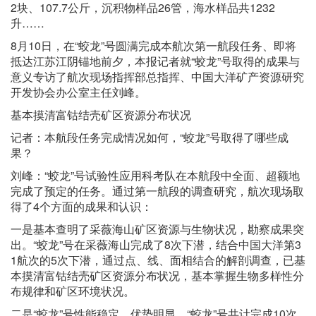
2块、107.7公斤，沉积物样品26管，海水样品共1232
升……
8月10日，在“蛟龙”号圆满完成本航次第一航段任务、即将
抵达江苏江阴锚地前夕，本报记者就“蛟龙”号取得的成果与
意义专访了航次现场指挥部总指挥、中国大洋矿产资源研究
开发协会办公室主任刘峰。
基本摸清富钴结壳矿区资源分布状况
记者：本航段任务完成情况如何，“蛟龙”号取得了哪些成
果？
刘峰：“蛟龙”号试验性应用科考队在本航段中全面、超额地
完成了预定的任务。通过第一航段的调查研究，航次现场取
得了4个方面的成果和认识：
一是基本查明了采薇海山矿区资源与生物状况，勘察成果突
出。“蛟龙”号在采薇海山完成了8次下潜，结合中国大洋第3
1航次的5次下潜，通过点、线、面相结合的解剖调查，已基
本摸清富钴结壳矿区资源分布状况，基本掌握生物多样性分
布规律和矿区环境状况。
二是“蛟龙”号性能稳定，优势明显。“蛟龙”号共计完成10次