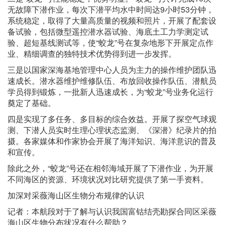
无故障下潜作业，每次下潜平均水中时间达9小时53分钟，
系统稳定，取得了大量高质量的视频和照片，开展了配套设
备试验，包括微型遥控潜水器试验、海底土工力学测定试
验、超短基线测试等，使“蛟龙”号在复杂地形下开展定点作
业、精细调查的独特技术优势得到进一步发挥。
三是以国家深海基地管理中心人员为主力的操作维护团队迅
速成长。潜水器维护维修队伍、布放回收操作队伍、潜航员
学员得到锻炼，一批新人迅速成长，为“蛟龙”号业务化运行
奠定了基础。
四是实现了多任务、多目标的综合效益。开展了探空气球观
测、下潜人员实时生理心理状态监测、《深潜》纪录片的拍
摄。各家媒体和作家协会开展了海洋知识、海洋意识的普及
和宣传。
除此之外，“蛟龙”号还在相邻海域开展了下潜作业，为开展
不同海区的资源、环境状况对比研究提供了第一手资料。
加深对采薇海山区生物分布规律的认识
记者：本航段对于了解与认识我国富钴结壳勘探合同区采薇
海山区生物分布状况有什么帮助？