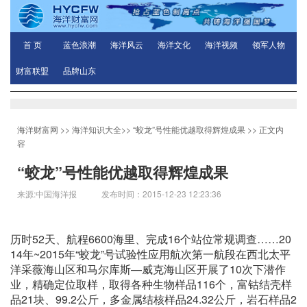
首 页
蓝色浪潮
海洋风云
海洋文化
海洋视频
领军人物
财富联盟
品牌山东
海洋财富网
>>
海洋知识大全
>>
“蛟龙”号性能优越取得辉煌成果
>> 正文内
容
“蛟龙”号性能优越取得辉煌成果
来源:中国海洋报 发布时间：2015-12-23 12:23:36
历时52天、航程6600海里、完成16个站位常规调查……20
14年~2015年“蛟龙”号试验性应用航次第一航段在西北太平
洋采薇海山区和马尔库斯—威克海山区开展了10次下潜作
业，精确定位取样，取得各种生物样品116个，富钴结壳样
品21块、99.2公斤，多金属结核样品24.32公斤，岩石样品2