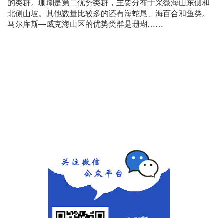
的类群。珊瑚是第二优势类群，主要分布于采薇海山东侧和
北侧山坡。其他数量比较多的还有海蛇尾、海百合和鱼类。
马尔库斯—威克海山区的优势类群是珊瑚……