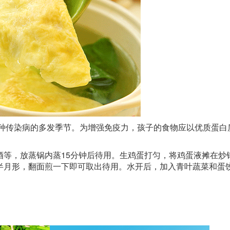
各种传染病的多发季节。为增强免疫力，孩子的食物应以优质蛋白
酒等，放蒸锅内蒸15分钟后待用。生鸡蛋打匀，将鸡蛋液摊在炒
半月形，翻面煎一下即可取出待用。水开后，加入青叶蔬菜和蛋