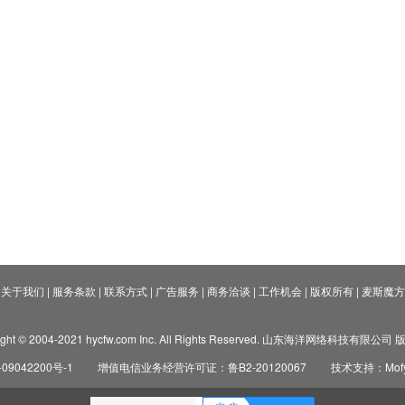
关于我们
|
服务条款
|
联系方式
|
广告服务
|
商务洽谈
|
工作机会
|
版权所有
|
麦斯魔方
ight © 2004-2021 hycfw.com Inc. All Rights Reserved. 山东海洋网络科技有限公
09042200号-1
增值电信业务经营许可证：鲁B2-20120067
技术支持：Mofyi