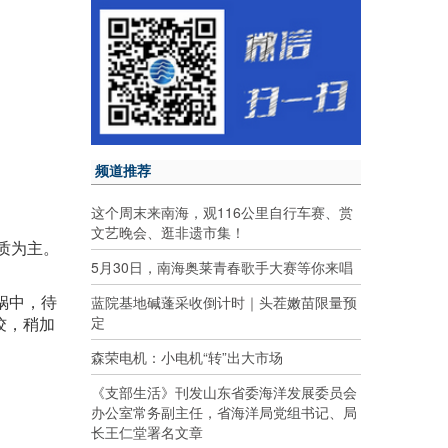
频道推荐
这个周末来南海，观116公里自行车赛、赏
文艺晚会、逛非遗市集！
质为主。
5月30日，南海奥莱青春歌手大赛等你来唱
锅中，待
蓝院基地碱蓬采收倒计时｜头茬嫩苗限量预
定
饺，稍加
森荣电机：小电机“转”出大市场
《支部生活》刊发山东省委海洋发展委员会
办公室常务副主任，省海洋局党组书记、局
长王仁堂署名文章