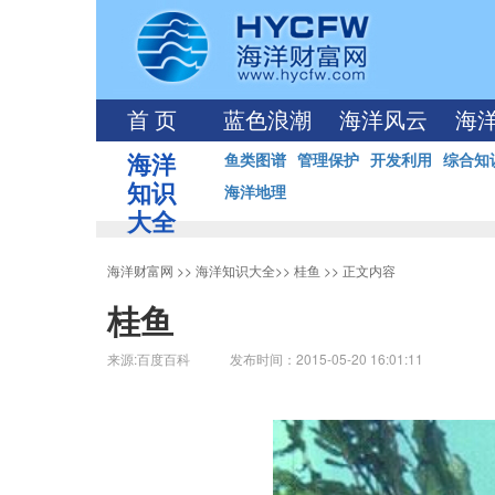
首 页
蓝色浪潮
海洋风云
海
海洋
鱼类图谱
管理保护
开发利用
综合知
知识
海洋地理
大全
海洋财富网
>>
海洋知识大全
>>
桂鱼
>> 正文内容
桂鱼
来源:百度百科 发布时间：2015-05-20 16:01:11