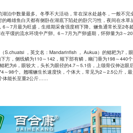
的湖泊中数量最多。冬季不大活动，常在深水处越冬，一般不完
时的雌雄鱼白天都有侧卧在湖底下陷处的卧穴习性，夜间在水草
，6～7月最为旺盛，生殖期采食强度稍下降。鳜鱼通常长至2冬
在平缓的流水环境中产卵。6～7月为产卵盛期，怀卵量为3～2
atsi ，英文名：Mandarinfish ， Aukua）的鳃耙为7，
下方，侧线鳞为110～142，颊下部有鳞，幽门垂为198～440
nfish）的鳃耙为6，眼较大，头长为眼径的4.7～5.1倍，上颌骨仅伸达
74～98个。翘嘴鳜生长速度快，个体大，常见为2～2.5公斤，
个体能长至重2公斤……