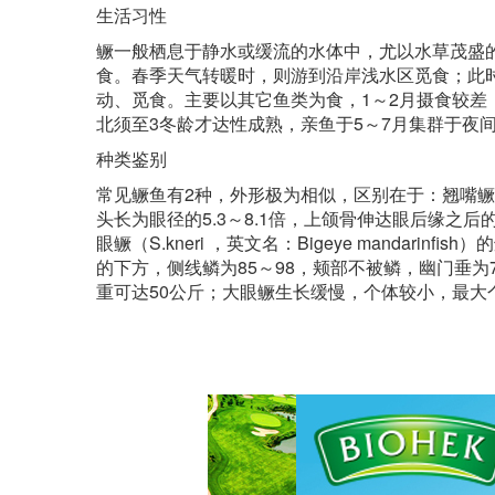
生活习性
鳜一般栖息于静水或缓流的水体中，尤以水草茂盛
食。春季天气转暖时，则游到沿岸浅水区觅食；此
动、觅食。主要以其它鱼类为食，1～2月摄食较差
北须至3冬龄才达性成熟，亲鱼于5～7月集群于夜间
种类鉴别
常见鳜鱼有2种，外形极为相似，区别在于：翘嘴鳜（S.chu
头长为眼径的5.3～8.1倍，上颌骨伸达眼后缘之后的
眼鳜（S.kneri ，英文名：Bigeye mandari
的下方，侧线鳞为85～98，颊部不被鳞，幽门垂为
重可达50公斤；大眼鳜生长缓慢，个体较小，最大