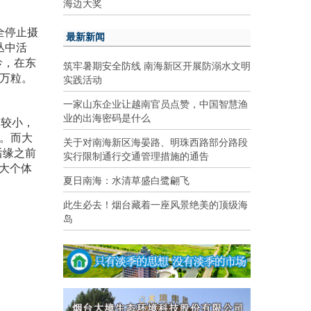
海边大奖
全停止摄
最新新闻
丛中活
龄，在东
筑牢暑期安全防线 南海新区开展防溺水文明
0万粒。
实践活动
一家山东企业让越南官员点赞，中国智慧渔
业的出海密码是什么
眼较小，
个。而大
关于对南海新区海晏路、明珠西路部分路段
眼后缘之前
实行限制通行交通管理措施的通告
最大个体
夏日南海：水清草盛白鹭翩飞
此生必去！烟台藏着一座风景绝美的顶级海
岛