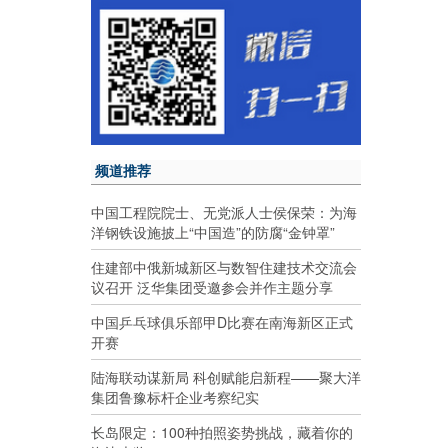
频道推荐
中国工程院院士、无党派人士侯保荣：为海
洋钢铁设施披上“中国造”的防腐“金钟罩”
住建部中俄新城新区与数智住建技术交流会
议召开 泛华集团受邀参会并作主题分享
中国乒乓球俱乐部甲D比赛在南海新区正式
开赛
陆海联动谋新局 科创赋能启新程——聚大洋
集团鲁豫标杆企业考察纪实
长岛限定：100种拍照姿势挑战，藏着你的