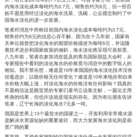
内海水淡化成本每吨约为3.7元，销售价约为5元，但一些百
姓不愿意用经过淡化的海水洗菜、洗碗，公众观念制约了中
国海水淡化的进一步发展。
笔者对消息中所称目前国内海水淡化成本每吨约为3.7元、
销售价约为5元的信息心存不解。因为在十几年前，国家有
关单位就曾把淡化海水的期望价格描述为每吨5元，并说随
着技术进步和国家政策的倾斜，海水淡化将呈现可喜前景。
八九年前，笔者在参加消息提及的青岛国际脱盐大会时，从
专家报告中看到的淡化海水的价格竟与消息中的数字惊人的
相似。我不禁在想，难道是10年来我国的海水淡化技术没有
丝毫进步，以致价格无任何变化？难道是10年来电价和自来
水价格大幅上涨，对淡化海水的价格没有任何影响？我真的
不愿相信这是殿堂里的专家们著书立说靠文献，一篇论文用
终身的结果，但也许这就是现实的存在。因为有位朋友告诉
笔者，辽宁长海的淡化海水7元多一吨。
我国是世界上13个最贫水的国家之一，开发利用非常规水源
是解决水资源短缺的重要途径，而大力发展海水淡化则是前
景广阔的重
要举措。某些专家把制约中国海水淡化进一步发展的症结武