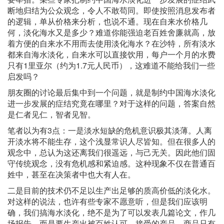
断地归结为公众观念，令人不敢苟同。即使按照消息发布者
的逻辑，单从价格来分析，也说不通。现在自来水价格几
何，淡化海水又是多少？难道你能强迫老百姓舍廉就高，放
着方便的自来水不用而去使用淡化海水？在沙特，所有淡水
都来自海水淡化，自来水可以直接饮用，每户一个月的水费
只有1里亚尔（约为1.7元人民币），这难道不能给我们一些
启发吗？
朋友圈的讨论最后集中到一个问题，就是制约中国海水淡化
进一步发展的症结究竟在哪里？对于这样的问题，答案自然
是仁者见仁，智者见智。
笔者以为有3点：一是淡水短缺的危机意识极其淡薄。人离
开淡水将不能生存，这个浅显常识人尽皆知。但在很多人的
观念中，总认为这还离我们很遥远，与己无关。因此他们固
守传统观念，没有危机感和紧迫感。这种现象不仅在普通百
姓中，甚至在决策者中也大有人在。
二是目前的技术仍不足以生产出足够的质高价低的淡化水。
对这样的说法，也许有些专家不愿意听，但是我们应该明
确，我们搞海水淡化，绝不是为了可以发表几篇论文，作几
场报告，而是要生产出被百姓认可、接受的产品。商品只有