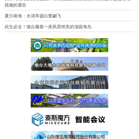
措施的通告
夏日南海：水清草盛白鹭翩飞
此生必去！烟台藏着一座风景绝美的顶级海岛