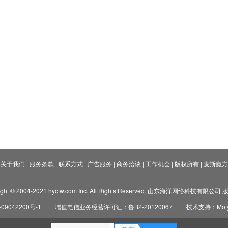
关于我们
|
服务条款
|
联系方式
|
广告服务
|
商务洽谈
|
工作机会
|
版权所有
|
麦斯魔方
ight © 2004-2021 hycfw.com Inc. All Rights Reserved. 山东海洋网络科技有限公
09042200号-1
增值电信业务经营许可证：鲁B2-20120067
技术支持：Mofyi