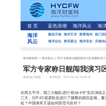
首 页
蓝色浪潮
海洋风云
海
海洋
微信天地
海洋艺术
胶莱海河
热门话
风云
海洋论坛
资讯要点
海洋安全
灾难动
海洋财富网
>>
海洋风云
>>
军方专家称日舰闯我演习区免费扮演了
军方专家称日舰闯我演习
来源:钱江晚报 发布时间：2015-05-20 16:46:16
在西太平洋，我三大舰队进行“机动-5号”实兵演练
三天，日P-3C巡逻机也进行了频繁的跟踪监视，
处？中国海军又该如何防范与应对？