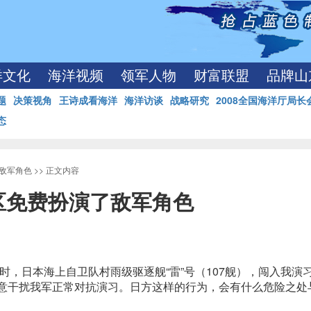
洋文化
海洋视频
领军人物
财富联盟
品牌山
题
决策视角
王诗成看海洋
海洋访谈
战略研究
2008全国海洋厅局长
态
敌军角色
>> 正文内容
区免费扮演了敌军角色
之时，日本海上自卫队村雨级驱逐舰“雷”号（107舰），闯入我演
蓄意干扰我军正常对抗演习。日方这样的行为，会有什么危险之处