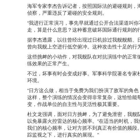
海军专家李杰告诉记者，按照国际法的避碰规则，
侦察，严重违反了避碰的安全规则。
“我进行正常演习，事先早就通过公开合法渠道叫
走，算是什么意思？这种蓄意破坏国际通行规则的
据李杰透露，以往曾经出现过日机掠过我舰舰艏、
曾向我舰上空进行低空俯冲。这种攻击性十足的行
这些挑衅的小动作，对我舰队在对抗演练中的正常
练效果的正常产生。
不过，坏事有时会变成好事。军事科学院著名专家
环境。
“日方这么做，相当于免费为我们扮演了敌军的角
这样，整个演练的情况会变得非常复杂，这恰恰能
变，作战单位的自主性与灵活性极其重要。
杜文龙强调，面对日方挑衅，为了避免泄密，我舰
以免暴露火控雷达的核心频率。“在适当的时机，
我们的核心频率，让对方抓不到真正有价值的频段。
踪监视之下，进行真实的展现。”