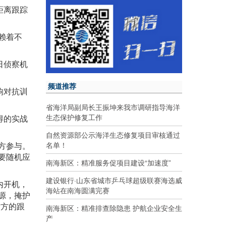
距离跟踪
赖着不
日侦察机
频道推荐
响对抗训
省海洋局副局长王振坤来我市调研指导海洋
生态保护修复工作
得的实战
自然资源部公示海洋生态修复项目审核通过
名单！
方参与。
要随机应
南海新区：精准服务促项目建设“加速度”
建设银行·山东省城市乒乓球超级联赛海选威
内开机，
海站在南海圆满完赛
源，掩护
对方的跟
南海新区：精准排查除隐患 护航企业安全生
产