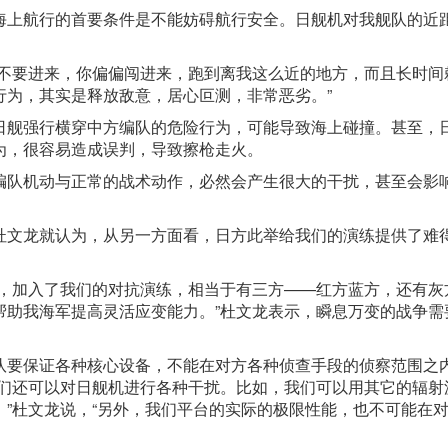
海上航行的首要条件是不能妨碍航行安全。日舰机对我舰队的近
你不要进来，你偏偏闯进来，跑到离我这么近的地方，而且长时间
行为，其实是释放敌意，居心叵测，非常恶劣。”
日舰强行横穿中方编队的危险行为，可能导致海上碰撞。甚至，
为，很容易造成误判，导致擦枪走火。
编队机动与正常的战术动作，必然会产生很大的干扰，甚至会影
杜文龙就认为，从另一方面看，日方此举给我们的演练提供了难
色，加入了我们的对抗演练，相当于有三方——红方蓝方，还有灰
帮助我海军提高灵活应变能力。”杜文龙表示，瞬息万变的战争需
队要保证各种核心设备，不能在对方各种侦查手段的侦察范围之
我们还可以对日舰机进行各种干扰。比如，我们可以用其它的辐射
”杜文龙说，“另外，我们平台的实际的极限性能，也不可能在