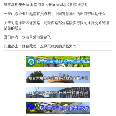
筑牢暑期安全防线 南海新区开展防溺水文明实践活动
一家山东企业让越南官员点赞，中国智慧渔业的出海密码是什么
关于对南海新区海晏路、明珠西路部分路段实行限制通行交通管理
措施的通告
夏日南海：水清草盛白鹭翩飞
此生必去！烟台藏着一座风景绝美的顶级海岛