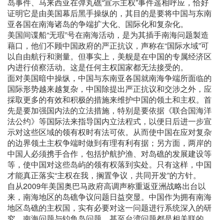
岛事件、马来西亚在弹丸礁“宣示主权”事件遥相呼应，恰好
证明它是由美国幕后黑手操纵的，其目的是要将中国与东南
亚各国在南海诸岛的争端扩大化、国际化和复杂化。
美国间谍船“无瑕”号在南海活动，是为其插手南海问题製造
藉口，他们不顾中国政府的严正抗议，声称在“国际水域”可
以自由航行和测量。但事实上，美舰是在中国的专属经济区
内进行侦察活动。这是任何主权国家都无法接受的。
面对美国暗中操纵，中国与东南亚各国就南海争端所面临的
国际形势越来越复杂，中国除提出严正抗议和交涉之外，应
採取更多的有效和积极的措施来维护中国的领土和主权。首
先是要加强国内法的立法措施，特别是要依据《联合国海洋
法公约》等国际法来指导国内立法程式，以便日后进一步宣
示对这些区域的领有权时有法可依。从而使中国在应对复杂
的边界领土主权争端时做到有理有利有据；另方面，两岸的
中国人必须携手合作，包括护航护渔、对岛礁的发展建设等
等，使中国对这些岛屿的领有权落到实处。只有这样，中国
才能真正落实“主权在我，搁置争议，共同开发”的方针。
自从2009年美国奥巴马政府高调声称重返亚洲战略出台以
来，南海地区的岛礁争议问题日益突显。中国作为拥有南海
地区岛礁的主权国，实有必要对这一问题进行系统深入的研
究。南海问题与钓鱼岛问题，甚至台湾问题都是相关联的，