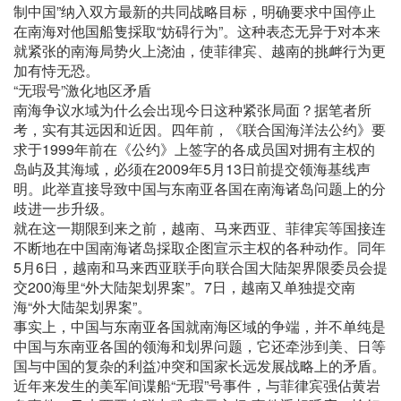
制中国”纳入双方最新的共同战略目标，明确要求中国停止
在南海对他国船隻採取“妨碍行为”。这种表态无异于对本来
就紧张的南海局势火上浇油，使菲律宾、越南的挑衅行为更
加有恃无恐。
“无瑕号”激化地区矛盾
南海争议水域为什么会出现今日这种紧张局面？据笔者所
考，实有其远因和近因。四年前，《联合国海洋法公约》要
求于1999年前在《公约》上签字的各成员国对拥有主权的
岛屿及其海域，必须在2009年5月13日前提交领海基线声
明。此举直接导致中国与东南亚各国在南海诸岛问题上的分
歧进一步升级。
就在这一期限到来之前，越南、马来西亚、菲律宾等国接连
不断地在中国南海诸岛採取企图宣示主权的各种动作。同年
5月6日，越南和马来西亚联手向联合国大陆架界限委员会提
交200海里“外大陆架划界案”。7日，越南又单独提交南
海“外大陆架划界案”。
事实上，中国与东南亚各国就南海区域的争端，并不单纯是
中国与东南亚各国的领海和划界问题，它还牵涉到美、日等
国与中国的复杂的利益冲突和国家长远发展战略上的矛盾。
近年来发生的美军间谍船“无瑕”号事件，与菲律宾强佔黄岩