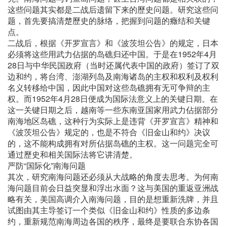
这些问题其实都是二战后遗留下来的歷史问题。研究这些问
题，首先要搞清楚歷史的脉络，把握到问题的癥结和关键
点。
二战后，根据《开罗宣言》和《波茨坦公告》的规定，日本
必须将这些用武力佔据的岛礁归还中国。于是在1952年4月
28日与中华民国政府（当时还属代表中国的政府）签订了双
边和约，将台湾、澎湖列岛及南海诸岛的主权和权利及权利
名义转移给中国，因此中国对这些岛礁拥有无可争辩的主
权。而1952年4月28日便成为国际法意义上的关键日期。在
这一关键日期之后，越南等一些东南亚国家用武力佔据部分
南海地区岛礁，这种行为实际上是违背《开罗宣言》精神和
《波茨坦公告》规定的，也是不符合《旧金山和约》决议
的，这不能构成拥有对所佔据岛礁的主权。这一问题完全可
通过歷史和相关国际法将它讲清楚。
严防“国际化”南海问题
其次，研究南海问题还必须从大战略的角度去思考。为何南
海问题目前会日益突显和浮出水面？这与美国的重返亚洲战
略有关，美国高调介入南海问题，目的是想重新洗牌，并且
试图由其主导签订一个类似《旧金山和约》性质的多边条
约，重新规范南海周边各国的秩序，最终是要联合东协各国