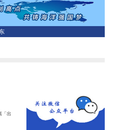
东
离「出