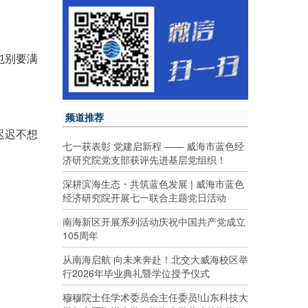
也别要满
频道推荐
迟迟不想
七一获表彰 党建启新程 —— 威海市蓝色经
济研究院党支部获评先进基层党组织！
深耕滨海生态・共筑蓝色发展 | 威海市蓝色
经济研究院开展七一联合主题党日活动
南海新区开展系列活动庆祝中国共产党成立
105周年
从南海启航 向未来奔赴！北交大威海校区举
行2026年毕业典礼暨学位授予仪式
穆穆院士任学术委员会主任委员!山东科技大