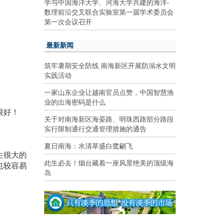
学与中国海洋大学、河海大学共建的海洋-
数理前沿交叉联合实验室第一届学术委员会
第一次会议召开
最新新闻
筑牢暑期安全防线 南海新区开展防溺水文明
实践活动
一家山东企业让越南官员点赞，中国智慧渔
业的出海密码是什么
很好！
关于对南海新区海晏路、明珠西路部分路段
实行限制通行交通管理措施的通告
夏日南海：水清草盛白鹭翩飞
生很大的
此生必去！烟台藏着一座风景绝美的顶级海
也较容易
岛
。