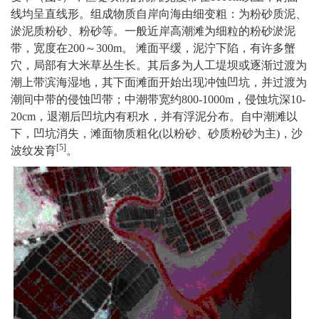
线均呈直线形。组成物质自岸向海由细变粗：为粉砂质泥、
淤泥质粉砂、粉砂等。一般近岸高潮滩为细粒的粉砂淤泥
带，宽度在200～300m。 滩面平缓，泥泞下陷，有许多蟹
穴，局部有大米草丛生长。其后多为人工堤坝或逐渐过渡为
潮上带滨海湿地，其下面滩面开始出现冲蚀凹坑，并过渡为
潮间中带的侵蚀凹带；中潮带宽约800-1000m，侵蚀坑深10-
20cm，退潮后凹坑内有积水，并有浮泥分布。自中潮滩以
下，凹坑消失，滩面物质粗化(以粉砂、砂质粉砂为主)，沙
[5]
波纹发育
。