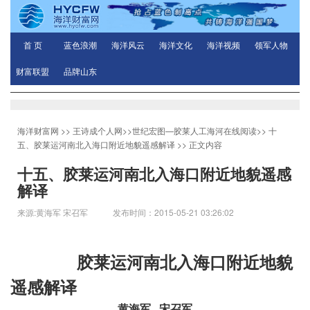
首 页
蓝色浪潮
海洋风云
海洋文化
海洋视频
领军人物
财富联盟
品牌山东
海洋财富网
>>
王诗成个人网
>>
世纪宏图—胶莱人工海河在线阅读
>>
十
五、胶莱运河南北入海口附近地貌遥感解译
>> 正文内容
十五、胶莱运河南北入海口附近地貌遥感
解译
来源:黄海军 宋召军 发布时间：2015-05-21 03:26:02
胶莱运河南北入海口附近地貌
遥感解译
黄海军
宋召军