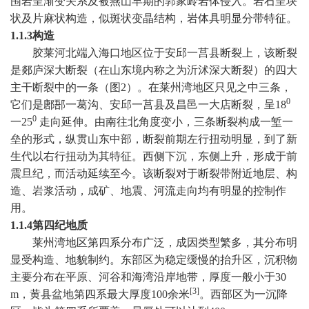
围岩呈渐变关系及被燕山早期的郭家岭岩体侵入。岩石呈块
状及片麻状构造，似斑状变晶结构，岩体具明显分带特征。
1.1.3
构造
胶莱河北端入海口地区位于安邱一莒县断裂上，该断裂
是郯庐深大断裂（在山东境内称之为沂沭深大断裂）的四大
主干断裂中的一条（图
2
）。在莱州湾地区只见之中三条，
0
它们是鄌郚一葛沟、安邱一莒县及昌邑一大店断裂，呈
18
0
一
25
走向延伸。由南往北角度变小，三条断裂构成一堑一
垒的形式，纵贯山东中部，断裂前期左行扭动明显，到了新
生代以右行扭动为其特征。西侧下沉，东侧上升，形成于前
震旦纪，而活动延续至今。该断裂对于断裂带附近地层、构
造、岩浆活动，成矿、地震、河流走向均有明显的控制作
用。
1.1.4
第四纪地质
莱州湾地区第四系分布广泛，成因类型繁多，其分布明
显受构造、地貌制约。东部区为稳定缓慢的抬升区，沉积物
主要分布在平原、河谷和海湾沿岸地带，厚度一般小于
30
[3]
m
，黄县盆地第四系最大厚度
100
余米
。西部区为一沉降