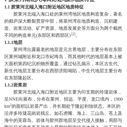
1.1
胶莱河北端入海口附近地区地质特征
胶莱河北端入海口处的莱州湾地区地质构造复杂，著名
的郯庐深大断裂贯穿中部，将菜州湾在地质构造、沉积建
造、岩浆活动、矿产资源、地质发展史等方面分为两个截然
[2]
不同的构造单元
(
东部区和西部区
)
。
1.1.1
地层
莱州湾出露最老的地层是元古界地层，主要分布在东部
区莱州城附近和龙口市屺坶岛，而其他时代的地层基本上被
大面积第四纪沉积物所覆盖，通过钻孔揭示，本区古生代、
新生代地层主要分布在西部济阳坳陷，中生代地层主要分布
在东部隆起区。
1.1.2
岩浆岩
胶莱河北端入海口附近地区主要为印支期的玲珑岩体，
呈
NNE
向展布，分布在莱州、招远、平度、龙口境内，
1900
2
km
的面积以岩基产出，并长期处于隆起剥蚀状态。本区的
沿岸多玲珑花岗岩残丘。如石虎嘴、海上、三山岛、苍上及
海中的芙蓉岛。岩体与胶州群地层呈交代侵入接触，局部与