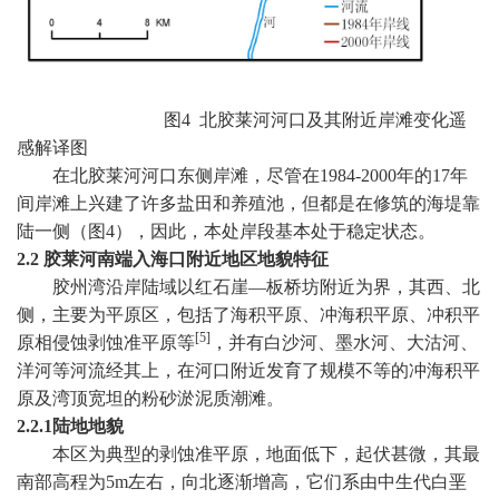
图
4
北胶莱河河口及其附近岸滩变化遥
感解译图
在北胶莱河河口东侧岸滩，尽管在
1984-2000
年的
17
年
间岸滩上兴建了许多盐田和养殖池，但都是在修筑的海堤靠
陆一侧（图
4
），因此，本处岸段基本处于稳定状态。
2.2
胶莱河南端入海口附近地区地貌特征
胶州湾沿岸陆域以红石崖—板桥坊附近为界，其西、北
侧，主要为平原区，包括了海积平原、冲海积平原、冲积平
[5]
原相侵蚀剥蚀准平原等
，并有白沙河、墨水河、大沽河、
洋河等河流经其上，在河口附近发育了规模不等的冲海积平
原及湾顶宽坦的粉砂淤泥质潮滩。
2.2.1
陆地地貌
本区为典型的剥蚀准平原，地面低下，起伏甚微，其最
南部高程为
5m
左右，向北逐渐增高，它们系由中生代白垩