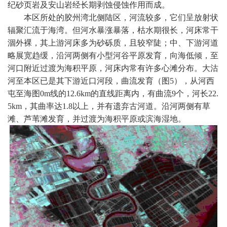
纪砂页岩及安山岩经长期剥蚀侵蚀作用而成。
本区所处的胶州湾北侧陆区，河流较多，它们呈放射状
辐聚汇流于海湾。但河水暴涨暴落，枯水期很长，河床常干
涸外裸，其上游河床多为砂砾质，且较窄陡；中、下游河道
略展宽趋缓，沿河两侧有小型河谷平原发育，向海低倾，至
河口附近过渡为海积平原，河床内常有许多心滩分布。大沽
河至本区已是其下游近口河段，曲流发育（图
5
），从河西
屯至海图
0m
线的
12.6km
的直线距离内，有曲流
9
个，河长
22.
5km
，其曲率达
1.8
以上，并有遗弃古河道。沿河两侧有草
滩、芦苇滩发育，并过渡为海积平原或滨海湿地。