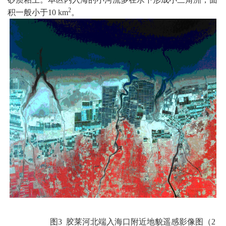
2
积一般小于
10 km
。
图
3
胶莱河北端入海口附近地貌遥感影像图（
2