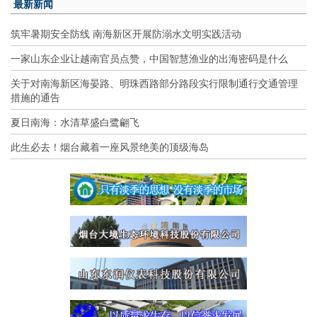
最新新闻
筑牢暑期安全防线 南海新区开展防溺水文明实践活动
一家山东企业让越南官员点赞，中国智慧渔业的出海密码是什么
关于对南海新区海晏路、明珠西路部分路段实行限制通行交通管理
措施的通告
夏日南海：水清草盛白鹭翩飞
此生必去！烟台藏着一座风景绝美的顶级海岛