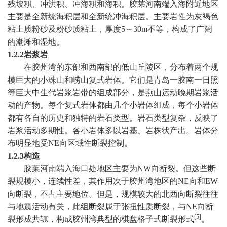
残坡积、冲洪积、冲海积和海积。胶莱河南端入海附近地区
主要是全新统海积层和全新统冲海积层。主要岩性为灰褐色
粘土质粉砂及粉砂质粘土，厚度
5
～
30m
不等，构成了广阔
的潮滩和湿地。
1.2.2
岩浆岩
在胶州湾的东部和西南部的低山丘陵区，分布着两个规
模巨大的小珠山和崂山复式岩体。它们是青岛一胶南一日照
等巨大中生代岩浆岩带的组成部分，是燕山运动晚期岩浆活
动的产物。每个复式岩体都由几个小岩体组成，每个小岩体
都有各自的历史和独特的岩石类型。岩石类型复杂，反映了
岩浆活动多期性。各小岩体多以岩基、岩株状产出。岩体分
布明显地受
NE
向区域性断裂控制。
1.2.3
构造
胶莱河南端入海口处地区主要为
NW
向断裂。但这些断
裂规模小，连续性差，其作用次于胶州湾地区的
NE
向和
EW
向断裂，不占主要地位。但是，规模较大的北西向断裂往往
与地震活动有关，此组断裂属于张扭性质断裂，与
NE
向断
[5]
裂形成共轭，构成胶州湾典型的棋盘格子式断裂形式
。