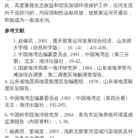
此，高度重视生态效益和切实加强环境保护工作，沿河支流
向干流排污的，均应强制性达标排放，使胶莱运河开通后，
即能成为一条清水沟。
参考文献
1.
赵修武，2001，重开胶莱运河发展综合经济。山东师
大学报（自然科学版），16（4）：431-436。
2.
中国海湾志编纂委员会 ,1991，中国海湾志（第三分
册） 北京：海洋出版社，29-42。
3.
国家海洋局第一海洋研究所，1984，山东省海岸带与
滩涂综合调查，第二调查区地貌调查报告。
4.
山东省地震局地震裂度区划编图组，1978，山东省地震裂
度区划报告。
5.
中国海湾志编纂委员会 ,1991，中国海湾志（第四分册）
北京：海洋出版社，192-205。
6.
中国科学院海洋研究所，2004，青岛市近海养殖环境遥感
监测报告（内部资料），1-38。
7.
杨典照、姜福堂，2003，浅析北胶莱河流域污染现状及对