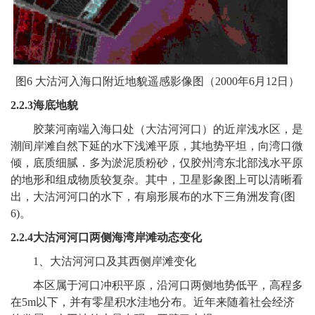
图6 大沽河入海口附近地貌遥感影像图（2000年6月12日）
2.2.3
海底地貌
胶莱河南端入海口处（大沽河河口）的近岸浅水区，是
潮间岸滩自然下延的水下浅滩平原，其地势平坦，向湾口微
倾，底质细腻．多为淤泥质粉砂，仅胶州湾东北部浅水平原
的地形和组成物质较复杂。其中，卫星影象图上可以清晰看
出，大沽河河口的水下，有扇形展布的水下三角洲发育(图
6)。
2.2.4
大沽河河口两侧海湾岸滩动态变化
1
、大沽河河口及其西侧岸滩变化
本区属于河口冲积平原，沿河口两侧地势低平，高程多
在5m以下，并有零星积水洼地分布。近年来随着社会经济