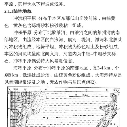
平原，滨岸为水下岸坡或浅滩。
2.1.1
陆地地貌
冲洪积平原
分布于本区东部低山丘陵前缘，由棕黄
色，黄灰色含砾粉砂和粉砂质粘土组成。
冲积平原
分布于北胶莱河、白浪河之间的莱州湾的南
部地区。由流经本区的白浪河、虞河，堤河、潍河和北胶莱
河冲积物组成，地势平坦。冲积物为棕色粘土及粉砂组成。
本区的河流均呈南北向入海。河道内为中细
--
中粗砂夹砾
石。冲积平原偶受特大风暴潮侵害。
海积平原
分布于冲积平原的南部地区，宽
3-
4 km
，个
别
8 km
，低洼处成盐沼，由棕黄色粉砂组成，大海潮特别是
风暴潮经常浸及之地，无农作物与居民点
(
图
2)
。