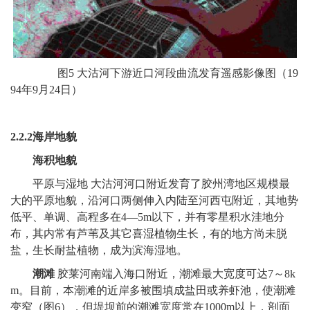
图5 大沽河下游近口河段曲流发育遥感影像图（19
94年9月24日）
2.2.2
海岸地貌
海积地貌
平原与湿地 大沽河河口附近发育了胶州湾地区规模最
大的平原地貌，沿河口两侧伸入内陆至河西屯附近，其地势
低平、单调、高程多在4—5m以下，并有零星积水洼地分
布，其内常有芦苇及其它喜湿植物生长，有的地方尚未脱
盐，生长耐盐植物，成为滨海湿地。
潮滩
胶莱河南端入海口附近，潮滩最大宽度可达7～8k
m。目前，本潮滩的近岸多被围填成盐田或养虾池，使潮滩
变窄（图6），但堤坝前的潮滩宽度常在1000m以上，剖面