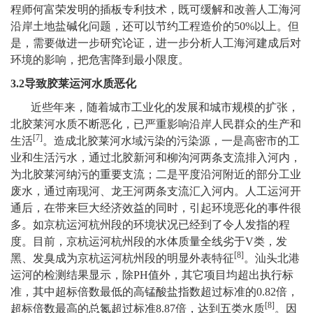
程师何富荣发明的插板专利技术，既可缓解和改善人工海河
沿岸土地盐碱化问题，还可以节约工程造价的50%以上。但
是，需要做进一步研究论证，进一步分析人工海河建成后对
环境的影响，把危害降到最小限度。
3.2
导致胶莱运河水质恶化
近些年来，随着城市工业化的发展和城市规模的扩张，
北胶莱河水质不断恶化，已严重影响沿岸人民群众的生产和
[7]
生活
。造成北胶莱河水域污染的污染源，一是高密市的工
业和生活污水，通过北胶新河和柳沟河两条支流排入河内，
为北胶莱河纳污的重要支流；二是平度沿河附近的部分工业
废水，通过南现河、龙王河两条支流汇入河内。人工运河开
通后，在带来巨大经济效益的同时，引起环境恶化的事件很
多。如京杭运河杭州段的环境状况已经到了令人发指的程
度。目前，京杭运河杭州段的水体质量全线劣于V类，发
[8]
黑、发臭成为京杭运河杭州段的明显外表特征
。汕头北港
运河的检测结果显示，除PH值外，其它项目均超出执行标
准，其中超标倍数最低的高锰酸盐指数超过标准的0.82倍，
[8]
超标倍数最高的总氮超过标准8.87倍，达到五类水质
。因