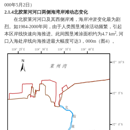
000
年
5
月
2
日
）
2.1.4
北胶莱河河口两侧海湾岸滩动态变化
在北胶莱河河口及其西侧岸滩，海岸冲淤变化最为剧
烈。如
1984-2000
年间，由于人类围垦滩涂活动频繁，引起
2
本区岸线快速向海推进。此间围垦滩涂面积约为
4.7 km
,
河
口入海处岸线向海推进最大幅度可达
3
，
000m
（图
4
）。