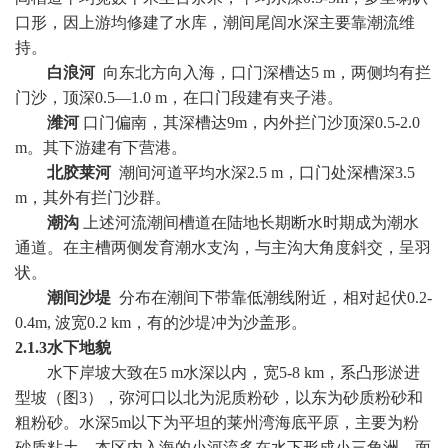
口形，因上游均修建了水库，潮间尾闾水深主要靠潮流维
持。
白浪河
向东北方向入海，口门深槽达
5 m
，两侧均有拦
门沙，顶深
0.5
—
1.0
m
，在口门段建有夹子港。
潍河
口门偏南，其深槽达
9m
，内外拦门沙顶深
0.5
-2.0
m
。其下游建有下营港。
北胶莱河
潮间河道平均水深
2.5
m
，口门处深槽深
3.5
m
，其外有拦门沙群。
潮沟
上述河流潮间槽道在陆地长期断水时期成为潮水
通道。在主槽两侧发育潮水支沟，与主沟大角度斜交，呈羽
状。
潮间沙堤
分布在潮间下带靠低潮线附近，相对起伏
0.2
-
0.4
m
,
波宽
0.2 km
，有的沙堤冲为沙盖形。
2.1.3
水下地貌
水下岸坡大致在
5
m
水深以内，宽
5
-8 km
，系凸形淤进
型坡（图
3
），弥河口以北为泥质粉砂，以东为砂质粉砂和
粗粉砂。水深
5m
以下为平坦的莱州湾海底平原，主要为粉
砂质粘土。本区内入海的小河流多在水下形成小三角洲，面