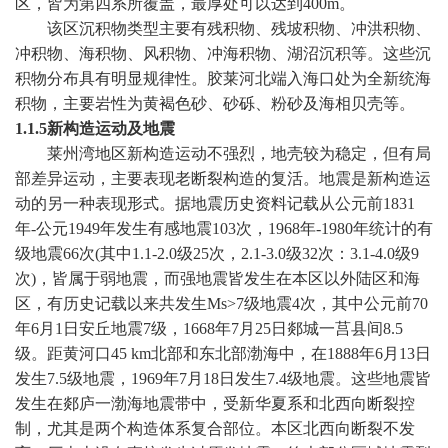
区，皆为第四系所覆盖，最厚处可以达到
400m
。
该区沉积物类型主要有残积物、残坡积物、冲洪积物、
冲积物、海积物、风积物、冲海积物、湖沼沉积等。这些沉
积物分布具有明显规律性。胶莱河北端入海口处为全新统海
积物，主要岩性为黄褐色砂、砂砾、粉砂及海相贝壳等。
1.1.5
新构造运动及地震
莱州湾地区新构造运动不强烈，地壳较为稳定，但有局
部差异运动，主要表现老断裂构造的复活。地震是新构造运
动的另一种表现形式。据地震历史资料记载从公元前
1831
年
-
公元
1949
年发生有感地震
103
次，
1968
年
-1980
年统计的有
级地震
66
次
(
其中
1.1-2.0
级
25
次，
2.1-3.0
级
32
次：
3.1-4.0
级
9
次
)
，皆属于弱地震，而强地震皆发生在本区以外陆区和海
区，有历史记载以来共发生
Ms>7
级地震
4
次，其中公元前
70
年
6
月
1
日安丘地震
7
级，
1668
年
7
月
25
日
郯城一莒县间
8.5
级。距黄河口
45 km
北部和东北部渤海中，在
1888
年
6
月
13
日
发生
7.5
级地震，
1969
年
7
月
18
日
发生
7.4
级地震。这些地震皆
发生在郯庐一渤海地震带中，受新华夏系和北西向断裂控
制，尤其是两个构造体系复合部位。本区北西向断裂不发