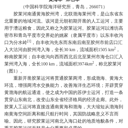
（中国科学院海洋研究所，青岛，
266071
）
胶莱河南通黄海胶州湾，北联渤海莱州湾，是山东省东
北重要的地域河流。该河是元朝初期开凿的人工运河，主要
用于漕运粮食，因此又称之为胶莱运河。胶莱运河以潍坊高
密市和青岛平度市交界处的姚家（隶属平度市）以东丰收沟
[1]
口为分水岭
，自丰收沟先东而东南后南至胶州市前店口汇
2
入大沽河由胶州湾入海，全长
30 km
，流域面积
1
505 km
，
称南胶莱河；自丰收沟向西而西北后北至莱州市海仓口汇入
2
莱州湾入海，全长
100 km
，流域面积
3
974km
，称北胶莱河
（图
1
）。
重新开凿胶莱运河将贯通胶莱两湾，形成渤海、黄海大
环流，增强两湾水交换能力，改善海洋生态环境；开辟贯穿
黄渤海的航运通道，使之成为中国的苏伊士运河，打造一条
贯穿山东南北，改变山东全省经济格局的经济走廊。此外，
胶莱人工运河将直接连通南黄海和渤海，大大缩短从渤海到
南黄海空间距离和船只航行时间，其国防战略意义不言而
喻。因此，研究胶莱运河南北入海口处的地质地貌条件，对