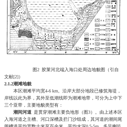
图
2
胶莱河北端入海口处周边地貌图（引自
文献
[2]
）
2.1.2
潮滩地貌
本区潮滩平均宽
4
-6 km
。沿岸大部分地段已修筑海堤，
岸线以此为界，其外至低潮线即为潮滩地带，可分为上中下
三个亚带，主要地貌类型有：
潮间河道
是贯穿潮滩主要负地形（图
3
）。由上述本区
入海河道之主槽、河口深槽及拦门沙组成，其河道的潮间尾
阊槽道平均宽数十米至百余米，平均水深
0.5
-5
m
，多呈喇叭