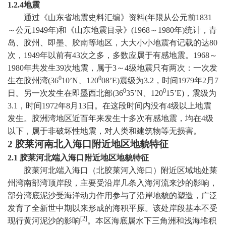
1.2.4
地震
通过《山东省地震史料汇编》资料
(
年限从公元前
1831
～公元
1949
年
)
和《山东地震目录》
(1968
～
1980
年
)
统计，青
岛、胶州、即墨、胶南等地区，大大小小地震有记载的达
80
次，
1949
年以前有
43
次之多，多数应属于有感地震。
1968
～
1980
年共发生
39
次地震，属于
3
～
4
级地震只有两次：一次发
0
0
生在胶州湾
(36
10’N
、
120
08’E)
震级为
3.2
，时间
1979
年
2
月
7
0
0
日
。另一次发生在即墨西北部
(36
35’N
、
120
15’E)
，震级为
3.1
，时间
1972
年
8
月
13
日
。在这段时间内没有
4
级以上地震
发生。胶洲湾地区近百年来发生十多次有感地震，均在
4
级
以下，属于非破坏性地震，对人类和建筑物等无损害。
2
胶莱河南北入海口附近地区地貌特征
2.1
胶莱河北端入海口附近地区地貌特征
胶莱河北端入海口（北胶莱河入海口）附近区域地处莱
州湾南部湾顶岸段，主要受沿岸几条入海河流来沙的影响，
部分湾底泥沙受海洋动力作用参与了沿岸地貌的塑造，广泛
发育了全新世中期以来形成的海积平原。该处岸段基本不受
[2]
现行黄河泥沙的影响
。本区海底属水下三角洲和浅海堆积