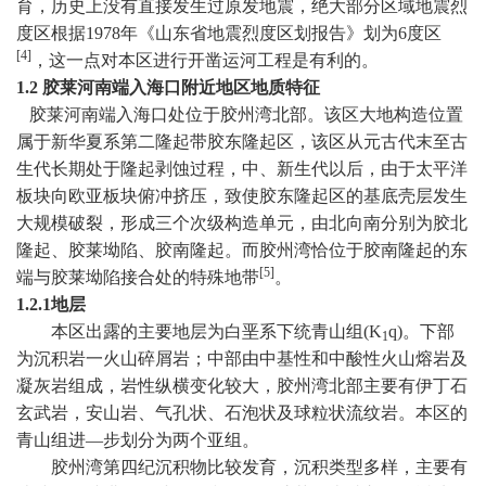
育，历史上没有直接发生过原发地震，绝大部分区域地震烈
度区根据
1978
年《山东省地震烈度区划报告》划为
6
度区
[4]
，这一点对本区进行开凿运河工程是有利的。
1.2
胶莱河南端入海口附近地区地质特征
胶莱河南端入海口处位于胶州湾北部。该区大地构造位置
属于新华夏系第二隆起带胶东隆起区，该区从元古代末至古
生代长期处于隆起剥蚀过程，中、新生代以后，由于太平洋
板块向欧亚板块俯冲挤压，致使胶东隆起区的基底壳层发生
大规模破裂，形成三个次级构造单元，由北向南分别为胶北
隆起、胶莱坳陷、胶南隆起。而胶州湾恰位于胶南隆起的东
[5]
端与胶莱坳陷接合处的特殊地带
。
1.2.1
地层
本区出露的主要地层为白垩系下统青山组
(K
q)
。下部
1
为沉积岩一火山碎屑岩；中部由中基性和中酸性火山熔岩及
凝灰岩组成，岩性纵横变化较大，胶州湾北部主要有伊丁石
玄武岩，安山岩、气孔状、石泡状及球粒状流纹岩。本区的
青山组进—步划分为两个亚组。
胶州湾第四纪沉积物比较发育，沉积类型多样，主要有