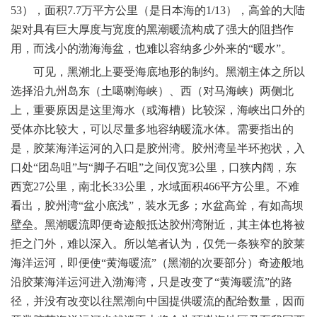
53
），面积
7.7
万平方公里（是日本海的
1/13
），高耸的大陆
架对具有巨大厚度与宽度的黑潮暖流构成了强大的阻挡作
用，而浅小的渤海海盆，也难以容纳多少外来的“暖水”。
可见，黑潮北上要受海底地形的制约。黑潮主体之所以
选择沿九州岛东（土噶喇海峡）、西（对马海峡）两侧北
上，重要原因是这里海水（或海槽）比较深，海峡出口外的
受体亦比较大，可以尽量多地容纳暖流水体。需要指出的
是，胶莱海洋运河的入口是胶州湾。胶州湾呈半环抱状，入
口处“团岛咀”与“脚子石咀”之间仅宽
3
公里
，口狭内阔，东
西宽
27
公里
，南北长
33
公里
，水域面积
466
平方公里。不难
看出，胶州湾“盆小底浅”，装水无多；水盆高耸，有如高坝
壁垒。黑潮暖流即便奇迹般抵达胶州湾附近，其主体也将被
拒之门外，难以深入。所以笔者认为，仅凭一条狭窄的胶莱
海洋运河，即便使“黄海暖流”（黑潮的次要部分）奇迹般地
沿胶莱海洋运河进入渤海湾，只是改变了“黄海暖流”的路
径，并没有改变以往黑潮向中国提供暖流的配给数量，因而