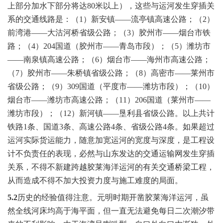
上部分加水下部分将达80米以上），这些与运河发生穿插关
系的交通线路是：（1）新安镇——流亭镇高速公路；（2）
前湾港——大沽河桥省级公路；（3）胶州市——烟台市铁
路；（4）204国道（胶州市——青岛市段）；（5）潍坊市
——南泉镇高速公路；（6）烟台市——海州市高速公路；
（7）胶州市——朱桥镇省级公路；（8）高密市——莱州市
省级公路；（9）309国道（平度市——潍坊市段）；（10）
烟台市——潍坊市高速公路；（11）206国道（莱州市——
潍坊市段）；（12）新河镇——垦利县省级公路。以上共计
铁路1条、国道3条、高速公路4条、省级公路4条。如果超过
运河实际货运能力，随意加宽运河的宽度与深度，是工程设
计不负责任的表现，必然与山东发达的交通运输网发生穿插
关系，不得不新建跨越胶莱海洋运河的有关交通桥梁工程，
从而造成不得不加大投资力度与施工难度的局面。
5.2
历史的经验值得注意。元明时期开凿胶莱海洋运河，虽
然全线河床均高于海平面，但一直无法避免每日二次潮汐带