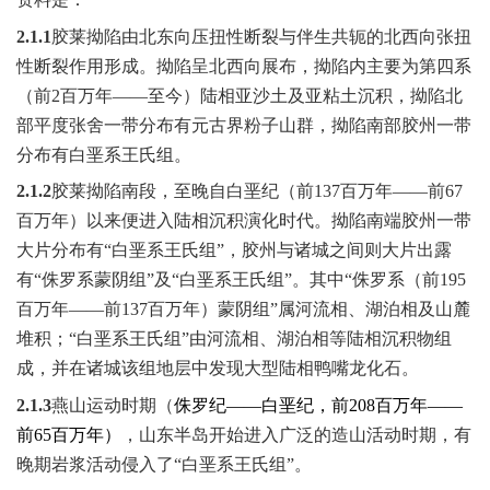
2.1.1
胶莱拗陷由北东向压扭性断裂与伴生共轭的北西向张扭
性断裂作用形成。拗陷呈北西向展布，拗陷内主要为第四系
（前
2
百万年——至今）陆相亚沙土及亚粘土沉积，拗陷北
部平度张舍一带分布有元古界粉子山群，拗陷南部胶州一带
分布有白垩系王氏组。
2.1.2
胶莱拗陷南段，至晚自白垩纪（前
137
百万年——前
67
百万年）以来便进入陆相沉积演化时代。拗陷南端胶州一带
大片分布有“白垩系王氏组”，胶州与诸城之间则大片出露
有“侏罗系蒙阴组”及“白垩系王氏组”。其中“侏罗系（前
195
百万年——前
137
百万年）蒙阴组”属河流相、湖泊相及山麓
堆积；“白垩系王氏组”由河流相、湖泊相等陆相沉积物组
成，并在诸城该组地层中发现大型陆相鸭嘴龙化石。
2.1.3
燕山运动时期（
侏罗纪——白垩纪，前
208
百万年——
前
65
百万年）
，山东半岛开始进入广泛的造山活动时期，有
晚期岩浆活动侵入了“白垩系王氏组”。