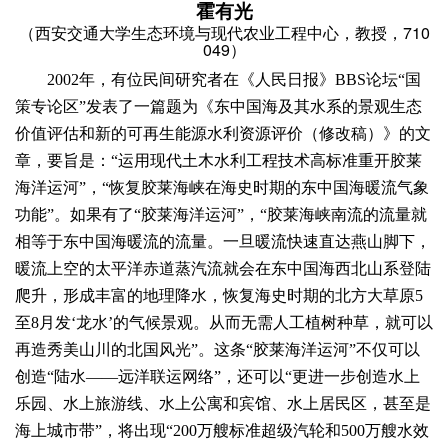
霍有光
710
（西安交通大学生态环境与现代农业工程中心，教授，
049
）
2002
年，有位民间研究者在《人民日报》
BBS
论坛“国
策专论区”发表了一篇题为《东中国海及其水系的景观生态
价值评估和新的可再生能源水利资源评价（修改稿）》的文
章，要旨是：“运用现代土木水利工程技术高标准重开胶莱
海洋运河”，“恢复胶莱海峡在海史时期的东中国海暖流气象
功能”。如果有了“胶莱海洋运河”，“胶莱海峡南流的流量就
相等于东中国海暖流的流量。一旦暖流快速直达燕山脚下，
暖流上空的太平洋赤道蒸汽流就会在东中国海西北山系登陆
爬升，形成丰富的地理降水，恢复海史时期的北方大草原
5
至
8
月发‘龙水’的气候景观。从而无需人工植树种草，就可以
再造秀美山川的北国风光”。这条“胶莱海洋运河”不仅可以
创造“陆水——远洋联运网络”，还可以“更进一步创造水上
乐园、水上旅游线、水上公寓和宾馆、水上居民区，甚至是
海上城市带”，将出现“
200
万艘标准超级汽轮和
500
万艘水效