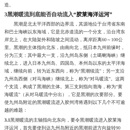
造。
3
黑潮暖流到底能否自动流入
“胶莱海洋运河”
黑潮是北太平洋西部的边界流，其源地位于台湾省东南
和巴士海峡以东海域，它是北赤道流的一个分支，沿台湾东
岸北上，在大陆架外和陆坡之间流动，离岸距离
60
～
100
公
里。黑潮的主体指向北东，由南向北，抵日本九州前缘时，
分为三支：其中最大一支，沿九州岛东侧（土噶喇海峡）继
续北上，进入日本九州岛、四国岛、本州岛以东的太平洋海
域，继续向前，转为近东西向，称为“黑潮续流”；另一支沿
九州岛西侧（对马海峡）继续北上，称为“对马暖流”。这两
个支流，构成了黑潮的主体。第三支则指向渤海，称为“黄
海暖流”（从对马暖流中分出），它是黑潮的次要部分。要
使九州岛附近的黑潮暖流进入胶州湾将遇到以下几个不可逾
越的难题：
3.1
黑潮暖流的主轴指向北东向，要令黑潮暖流进入胶莱海
洋运河，首先要使到达九州岛附近的黑潮前进方向旋转
90