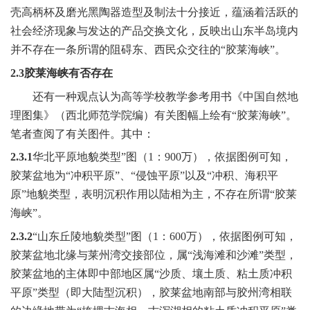
壳高柄杯及磨光黑陶器造型及制法十分接近，蕴涵着活跃的
社会经济现象与发达的产品交换文化，反映出山东半岛境内
并不存在一条所谓的阻碍东、西民众交往的“胶莱海峡”。
2.3
胶莱海峡有否存在
还有一种观点认为高等学校教学参考用书《中国自然地
理图集》（西北师范学院编）有关图幅上绘有“胶莱海峡”。
笔者查阅了有关图件。其中：
2.3.1
华北平原地貌类型”图（
1
：
900
万），依据图例可知，
胶莱盆地为“冲积平原”、“侵蚀平原”以及“冲积、海积平
原”地貌类型，表明沉积作用以陆相为主，不存在所谓“胶莱
海峡”。
2.3.2
“山东丘陵地貌类型”图（
1
：
600
万），依据图例可知，
胶莱盆地北缘与莱州湾交接部位，属“浅海滩和沙滩”类型，
胶莱盆地的主体即中部地区属“沙质、壤土质、粘土质冲积
平原”类型（即大陆型沉积），胶莱盆地南部与胶州湾相联