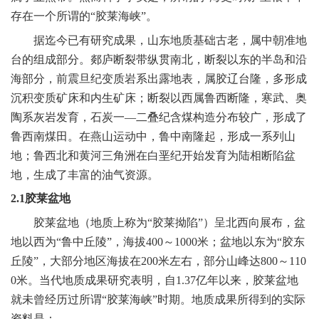
存在一个所谓的“胶莱海峡”。
据迄今已有研究成果，山东地质基础古老，属中朝准地
台的组成部分。郯庐断裂带纵贯南北，断裂以东的半岛和沿
海部分，前震旦纪变质岩系出露地表，属胶辽台隆，多形成
沉积变质矿床和内生矿床；断裂以西属鲁西断隆，寒武、奥
陶系灰岩发育，石炭一—二叠纪含煤构造分布较广，形成了
鲁西南煤田。在燕山运动中，鲁中南隆起，形成一系列山
地；鲁西北和黄河三角洲在白垩纪开始发育为陆相断陷盆
地，生成了丰富的油气资源。
2.1
胶莱盆地
胶莱盆地（地质上称为“胶莱拗陷”）呈北西向展布，盆
地以西为“鲁中丘陵”，海拔
400
～
1000
米
；盆地以东为“胶东
丘陵”，大部分地区海拔在
200
米
左右，部分山峰达
800
～
110
0
米
。当代地质成果研究表明，自
1.37
亿年以来，胶莱盆地
就未曾经历过所谓“胶莱海峡”时期。地质成果所得到的实际
资料是：