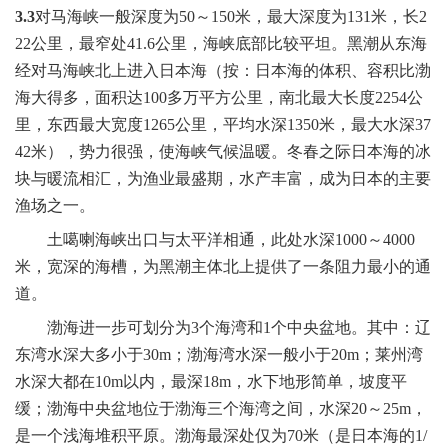
3.3
对马海峡一般深度为
50
～
150
米
，最大深度为
131
米
，长
2
22
公里，最窄处
41.6
公里，海峡底部比较平坦。黑潮从东海
经对马海峡北上进入日本海（按：日本海的体积、容积比渤
海大得多，面积达
100
多万平方公里，南北最大长度
2254
公
里，东西最大宽度
1265
公里，平均水深
1350
米
，最大水深
37
42
米
），势力很强，使海峡气候温暖。冬春之际日本海的冰
块与暖流相汇，为渔业最盛期，水产丰富，成为日本的主要
渔场之一。
土噶喇海峡出口与太平洋相通，此处水深
1000
～
4000
米
，宽深的海槽，为黑潮主体北上提供了一条阻力最小的通
道。
渤海进一步可划分为
3
个海湾和
1
个中央盆地。其中：辽
东湾水深大多小于
30m
；渤海湾水深一般小于
20m
；莱州湾
水深大都在
10m
以内，最深
18m
，水下地形简单，坡度平
缓；渤海中央盆地位于渤海三个海湾之间，水深
20
～
25m
，
是一个浅海堆积平原。渤海最深处仅为
70
米
（是日本海的
1/