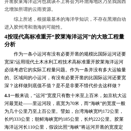
开凿胶莱海洋运河也就谈不上将会为环渤海地区乃至我国西
北增加所谓的云雨资源。
综上所述，根据最基本的海洋学知识，不存在黑潮自动
进入胶州湾和渤海的可能性。
4
按现代高标准重开“胶莱海洋运河”的大致工程量
分析
作为一条小运河有没有必要开凿的规模比国际运河还要
宽深
?
运用现代土木水利工程技术高标准重开胶莱海洋运河
必须考虑它的实际工程量问题。作为一条并没有多大运输量
的、区域间的小运河，有没有必要开凿的比国际运河还要宽
深？这样做到底值不值？是不是非要不惜代价去这样做？
4.1
一般来说，“运河”宽度只有数
十米
至上百米，如京杭大运
河最宽处——里运河段，底宽为
70
米
，而“海峡”的宽度一般
为几十公里乃至上百公里。譬如，台湾海峡宽约
172
公里，
长约
333
公里；朝鲜海峡宽约
185
公里，长约
222
公里。胶莱
海洋运河长
110
公里，假设比照“海峡”将运河开凿的宽度定