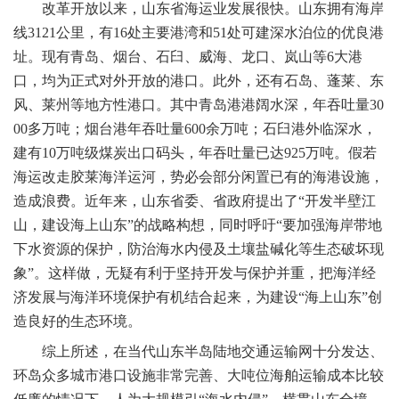
改革开放以来，山东省海运业发展很快。山东拥有海岸
线3121公里，有16处主要港湾和51处可建深水泊位的优良港
址。现有青岛、烟台、石臼、威海、龙口、岚山等6大港
口，均为正式对外开放的港口。此外，还有石岛、蓬莱、东
风、莱州等地方性港口。其中青岛港港阔水深，年吞吐量30
00多万吨；烟台港年吞吐量600余万吨；石臼港外临深水，
建有10万吨级煤炭出口码头，年吞吐量已达925万吨。假若
海运改走胶莱海洋运河，势必会部分闲置已有的海港设施，
造成浪费。近年来，山东省委、省政府提出了“开发半壁江
山，建设海上山东”的战略构想，同时呼吁“要加强海岸带地
下水资源的保护，防治海水内侵及土壤盐碱化等生态破坏现
象”。这样做，无疑有利于坚持开发与保护并重，把海洋经
济发展与海洋环境保护有机结合起来，为建设“海上山东”创
造良好的生态环境。
综上所述，在当代山东半岛陆地交通运输网十分发达、
环岛众多城市港口设施非常完善、大吨位海舶运输成本比较