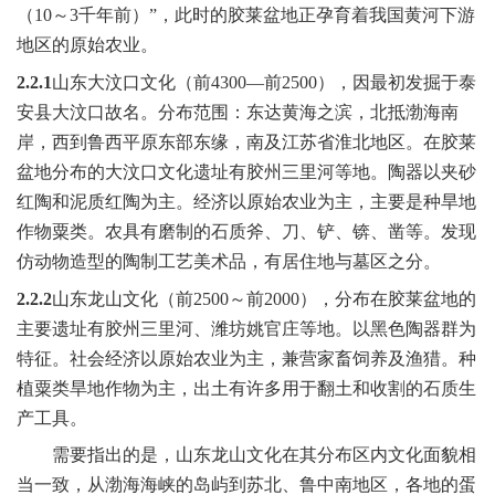
（
10
～
3
千年前）”，此时的胶莱盆地正孕育着我国黄河下游
地区的原始农业。
2.2.1
山东大汶口文化（前
4300
—前
2500
），因最初发掘于泰
安县大汶口故名。分布范围：东达黄海之滨，北抵渤海南
岸，西到鲁西平原东部东缘，南及江苏省淮北地区。在胶莱
盆地分布的大汶口文化遗址有胶州三里河等地。陶器以夹砂
红陶和泥质红陶为主。经济以原始农业为主，主要是种旱地
作物粟类。农具有磨制的石质斧、刀、铲、锛、凿等。发现
仿动物造型的陶制工艺美术品，有居住地与墓区之分。
2.2.2
山东龙山文化（前
2500
～前
2000
），分布在胶莱盆地的
主要遗址有胶州三里河、潍坊姚官庄等地。以黑色陶器群为
特征。社会经济以原始农业为主，兼营家畜饲养及渔猎。种
植粟类旱地作物为主，出土有许多用于翻土和收割的石质生
产工具。
需要指出的是，山东龙山文化在其分布区内文化面貌相
当一致，从渤海海峡的岛屿到苏北、鲁中南地区，各地的蛋