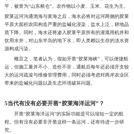
平，被誉为“山东粮仓”。农作物以小麦、玉米、花生为主。
胶莱运河沟通渤海与黄海之后，海水必将对运河两侧的胶莱
平原大面积农田构造严重的盐碱化浸染，盐水上泛，耕地品
质下降。同时，海水还将渗入胶莱平原所有的灌溉用机井和
饮用水井，对山东半岛的地下水，即人类赖以生存的淡水资
源构成污染。
概言之，笔者认为，假如开凿“胶莱海峡”，可以便捷航
运，但施工量并不小、造价不菲，通航后每年还必须开支较
大的运河疏浚与维修管理费用，同时必须考虑对两岸农业区
带来的盐碱化问题以及生态环境破坏问题。
5
当代有没有必要开凿“胶莱海洋运河”？
开凿“胶莱海洋运河”的实际功能是可以缩短一定的航
程。但有没有必要非开凿这样一条运河，还有待进一步研
究。