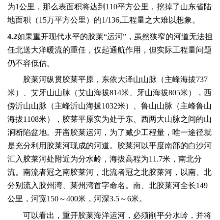
为
1
公里，那么表面积将达到
110
平方公里，挖掉了山东省陆
地面积（
15
万平方公里）的
1/136,
工程量之大难以想象。
4.2
如果重开现代水平的胶莱“运河”，虽然狭窄的河道无法担
任北送大洋暖流的重任，仅起通航作用，但实际工程量问题
仍不容低估。
胶莱河纵贯胶莱平原，东依大泽山山脉（主峰海拔
737
米
）、艾牙山山脉（艾山海拔
814
米
、牙山海拔
805
米
），西
傍沂山山脉（主峰沂山海拔
1032
米
）、鲁山山脉（主峰鲁山
海拔
1108
米
），胶莱平原实为处于东、西两大山脉之间的山
涧断陷盆地。开凿胶莱运河，为了减少工程量，唯一途径就
是充分利用胶莱河现成的河道。胶莱河以平度南部的白沙河
汇入胶莱河处附近为分水岭，海拔高程为
11.7
米
，南北分
流。南流者冠之南胶莱河，北流者冠之北胶莱河，以南、北
分别流入胶州湾、莱州湾首字命名。南、北胶莱河全长
149
公里
，河宽
150
～
400
米
，河深
3.5
～
6
米
。
可以看出，重开胶莱海洋运河，必须削平分水岭，并将