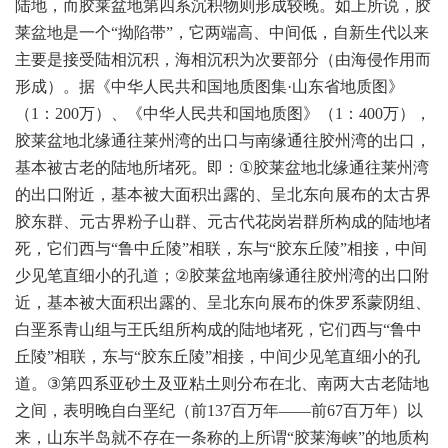
陆地，而胶莱盆地第四系沉积物则形成较晚。如上所说，胶
莱盆地是一个“拗陷带”，它两端高、中间低，自新生代以来
主要是接受陆相沉积，海相沉积为次要部分（由海侵作用而
形成）。据《中华人民共和国地质图集·山东省地质图》
（
1
：
200
万）、《中华人民共和国地质图》（
1
：
400
万），
胶莱盆地北缘通往莱州湾的出口与南缘通往胶州湾的出口，
基本被古老的陆地所堵死。即：
①
胶莱盆地北缘通往莱州湾
的出口附近，基本被大面积出露的、呈北东向展布的太古界
胶东群、元古界粉子山群、元古代花岗岩群所构成的陆地堵
死，它们西与“鲁中丘陵”相联，东与“胶东丘陵”相接，中间
少见笔直细小的孔道；
②
胶莱盆地南缘通往胶州湾的出口附
近，基本被大面积出露的、呈北东向展布的侏罗系蒙阴组、
白垩系青山组与王氏组所构成的陆地堵死，它们西与“鲁中
丘陵”相联，东与“胶东丘陵”相接，中间少见笔直细小的孔
道。
③
第四系亚砂土及亚粘土则分布在北、南两大古老陆地
之间，表明晚自白垩纪（前
137
百万年——前
67
百万年）以
来，山东半岛就不存在一条称的上所谓“胶莱海峡”的地质构