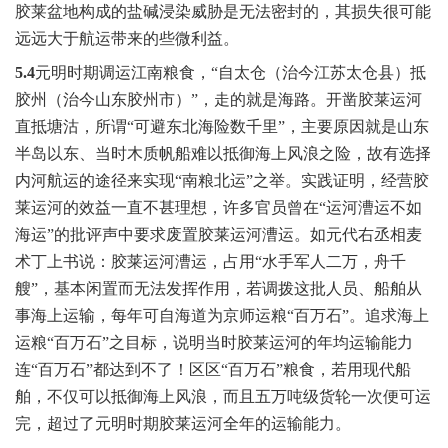
胶莱盆地构成的盐碱浸染威胁是无法密封的，其损失很可能
远远大于航运带来的些微利益。
5.4
元明时期调运江南粮食，“
自太仓（治今江苏太仓县）抵
胶州（治今山东胶州市）”，走的就是海路。开凿胶莱运河
直抵塘沽，所谓“可避东北海险数千里”，主要原因就是山东
半岛以东、当时木质帆船难以抵御海上风浪之险，故有选择
内河航运的途径来实现“南粮北运”之举。实践证明，经营胶
莱运河的效益一直不甚理想，许多官员曾在“运河漕运不如
海运”的批评声中要求废置胶莱运河漕运。如元代右丞相麦
术丁上书说：胶莱运河漕运，占用“水手军人二万，舟千
艘”，基本闲置而无法发挥作用，若调拨这批人员、船舶从
事海上运输，每年可自海道为京师运粮“百万石”。追求海上
运粮“百万石”之目标，说明当时胶莱运河的年均运输能力
连“百万石”都达到不了！区区“百万石”粮食，若用现代船
舶，不仅可以抵御海上风浪，而且五万吨级货轮一次便可运
完，超过了元明时期胶莱运河全年的运输能力。