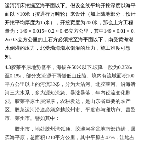
运河河床挖掘至海平面以下。假设全线平均开挖深度以海平
面以下
10
米
（按通行万吨轮）来设计（加上陆地部分，预计
开挖平均厚度为
15
米
），开挖宽度为
200
米
，那么土方工程
量为：
149
×
0.015
×
0.2
≈
0.45
立方公里，其中
149
×
0.01
×
0.
2
≈
0.3
立方公里的土石方必须挖至海平面以下，南受黄海潮
水倒灌的压力，北受渤海潮水倒灌的压力，施工难度可想
知。
4.3
胶莱平原地势低平，海拔在50米以下,坡降一般为0.25‰
至0.1‰，部分支流源于两侧低山丘陵。境内有流域面积100
平方公里以上的河流32条，分为大沽河、北胶莱河、沿海诸
河三大水系，多为源短流急、暴涨暴落，年内径流变化剧
烈。胶莱平原土层深厚，农耕发达，是山东省重要的农产
区。胶莱运河沿途必须穿越胶州市、平度市与潍坊市、昌邑
市、莱州市。譬如其中：
胶州市，地处胶州湾弧顶、胶潍河谷盆地南部边缘，属
滨海平原，总面积1210平方公里，其中平原占47%，洼地占