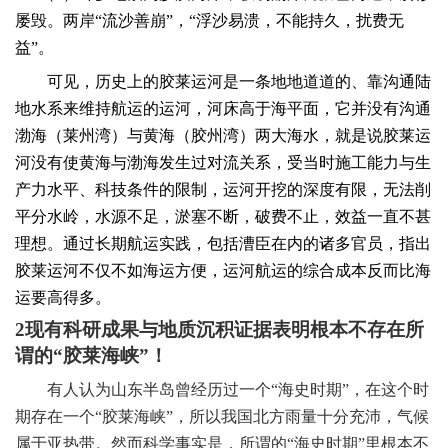
屡毁。两岸“流沙善崩”，“浮沙易溃，不能持久，扰费无
益”。
可见，历史上的胶莱运河是一条地地道道的、靠沟通陆
地水系来维持航运的运河，河床高于海平面，它并没有沟通
渤海（莱州湾）与黄海（胶州湾）两大海水，就是说胶莱运
河没有使黄海与渤海发生过对流关系，受当时施工能力与生
产力水平、科技条件的限制，运河开挖的深度有限，无法削
平分水岭，水源不足，淤塞不断，破费不止，效益一直不甚
理想。通过长期航运实践，包括漕臣在内的诸多官员，指出
胶莱运河不仅不如海运方便，运河航运的综合成本反而比海
运要高得多。
2
现有科研成果与地质沉积证据表明根本不存在所
谓的“胶莱海峡”！
有人认为山东半岛曾经历过一个“海史时期”，在这个时
期存在一个“胶莱海峡”，所以我国北方雨量十分充沛，气候
属于亚热带。然而科学事实是，所谓的“海史时期”里根本不