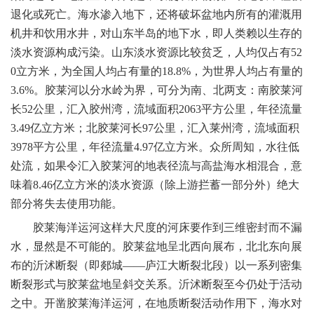
退化或死亡。海水渗入地下，还将破坏盆地内所有的灌溉用
机井和饮用水井，对山东半岛的地下水，即人类赖以生存的
淡水资源构成污染。山东淡水资源比较贫乏，人均仅占有52
0立方米，为全国人均占有量的18.8%，为世界人均占有量的
3.6%。胶莱河以分水岭为界，可分为南、北两支：南胶莱河
长52公里，汇入胶州湾，流域面积2063平方公里，年径流量
3.49亿立方米；北胶莱河长97公里，汇入莱州湾，流域面积
3978平方公里，年径流量4.97亿立方米。众所周知，水往低
处流，如果令汇入胶莱河的地表径流与高盐海水相混合，意
味着8.46亿立方米的淡水资源（除上游拦蓄一部分外）绝大
部分将失去使用功能。
胶莱海洋运河这样大尺度的河床要作到三维密封而不漏
水，显然是不可能的。胶莱盆地呈北西向展布，北北东向展
布的沂沭断裂（即郯城——庐江大断裂北段）以一系列密集
断裂形式与胶莱盆地呈斜交关系。沂沭断裂至今仍处于活动
之中。开凿胶莱海洋运河，在地质断裂活动作用下，海水对