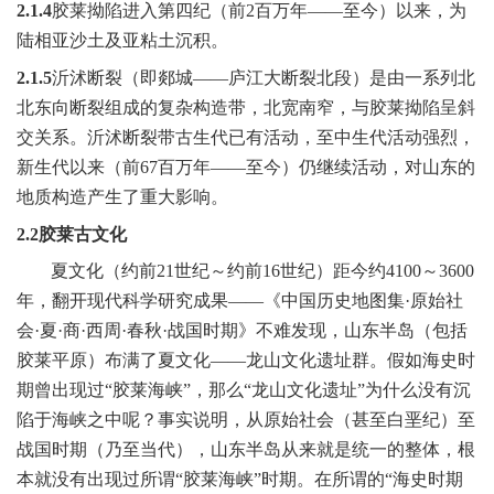
2.1.4
胶莱拗陷进入第四纪（前
2
百万年——至今）以来，为
陆相亚沙土及亚粘土沉积。
2.1.5
沂沭断裂（即郯城——庐江大断裂北段）是由一系列北
北东向断裂组成的复杂构造带，北宽南窄，与胶莱拗陷呈斜
交关系。沂沭断裂带古生代已有活动，至中生代活动强烈，
新生代以来（前
67
百万年——至今）仍继续活动，对山东的
地质构造产生了重大影响。
2.2
胶莱古文化
夏文化（约前
21
世纪～约前
16
世纪）距今约
4100
～
3600
年，翻开现代科学研究成果
——
《中国历史地图集·原始社
会·夏·商·西周·春秋·战国时期》不难发现，山东半岛（包括
胶莱平原）布满了夏文化
——
龙山文化遗址群。假如海史时
期曾出现过“胶莱海峡”，那么“龙山文化遗址”为什么没有沉
陷于海峡之中呢？事实说明，从原始社会（甚至白垩纪）至
战国时期（乃至当代），山东半岛从来就是统一的整体，根
本就没有出现过所谓“胶莱海峡”时期。在所谓的“海史时期