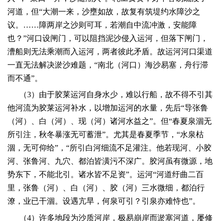
河道，但“大潮一来，沙壅如故，故复有筑堤约水障沙之
议。……障两岸之沙则可耳，若潮自中流冲激，安能障
也？”河口设闸门，可以阻挡泥沙侵入运河，但落下闸门，
漕船则无法乘潮而入运河，两者彼此矛盾。故运河河口渠道
一直无法解决淤沙难题，“南北（河口）海沙易塞，舟行滞
而不通”。
（
3
）由于胶莱运河自身水少，难以行船，故不得不引其
他河流为胶莱运河补水，以增加运河的水量，先后“导张鲁
（河）、白（河）、现（河）诸河水益之”。但“春夏泉涸无
所引注，秋冬暴涨无可蓄泄”。尤其是春夏季节，“水泉枯
涸，无可仰给”，“所引白河细流不足灌注。他若现河、小胶
河、张鲁河、九穴、都泊皆潢污不深广。胶河虽有微源，地
势东下，不能北引。诸水皆不足资”。运河“河道纡曲二百
里，张鲁（河）、白（河）、胶（河）三水微细，都泊行
潦，业已干涸。设遇亢旱，何泉可引？引泉亦难恃也”。
（
4
）许多地段为沙质河岸，极易崩岸而淤塞河道，屡修