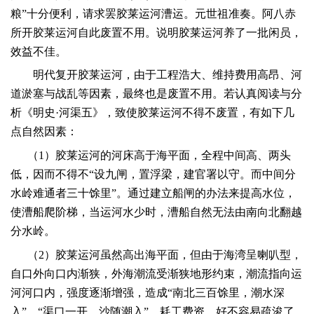
粮”十分便利，请求罢胶莱运河漕运。元世祖准奏。阿八赤
所开胶莱运河自此废置不用。说明胶莱运河养了一批闲员，
效益不佳。
明代复开胶莱运河，由于工程浩大、维持费用高昂、河
道淤塞与战乱等因素，最终也是废置不用。若认真阅读与分
析《明史·河渠五》，致使胶莱运河不得不废置，有如下几
点自然因素：
（
1
）胶莱运河的河床高于海平面，全程中间高、两头
低，因而不得不“设九闸，置浮梁，建官署以守。而中间分
水岭难通者三十馀里”。通过建立船闸的办法来提高水位，
使漕船爬阶梯，当运河水少时，漕船自然无法由南向北翻越
分水岭。
（
2
）胶莱运河虽然高出海平面，但由于海湾呈喇叭型，
自口外向口内渐狭，外海潮流受渐狭地形约束，潮流指向运
河河口内，强度逐渐增强，造成“南北三百馀里，潮水深
入”，“渠口一开，沙随潮入”。耗工费资，好不容易疏浚了