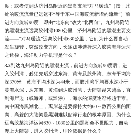
度；或者使到达济州岛附近的黑潮支流“对马暖流”（按：此
处的暖流流量已远远不“等于东中国海暖流新增的流量”）前
进方向旋转
90
度，即由“北东向”改为“北西向”。九州岛附近
的黑潮主流远离胶州湾
1080
公里，济州岛附近的黑潮主要支
流——“对马暖流”远离胶州湾
630
公里，它们为什么要自动
发生旋转，突然改变方向，长途跋涉选择深入胶莱海洋运河
之途径，海洋动力学机理是什么？
3.2
到达九州岛附近的黑潮主流，前进方向旋转
90
度后，进
入胶州湾，必须先后穿过东海、黄海及胶州湾。东海平均海
深
370
米
，黄海平均水深为
44
米
，而胶州湾平均要水深小于
黄海水深，从东海、黄海到达胶州湾，大陆架越来越高，直
到海岸边（或海滩，或滩涂），海水的深度逐渐将趋于零。
南中国海黑潮北上，离岸总是要保持大约
60
～数百公里的距
离，高耸的大陆架是黑潮难以贴岸行走的根本原因。为什么
远离胶莱海洋运河
630
～
1080
公里的黑潮会不畏阻力，自动
爬上大陆架，进入胶州湾，理论依据是什么？