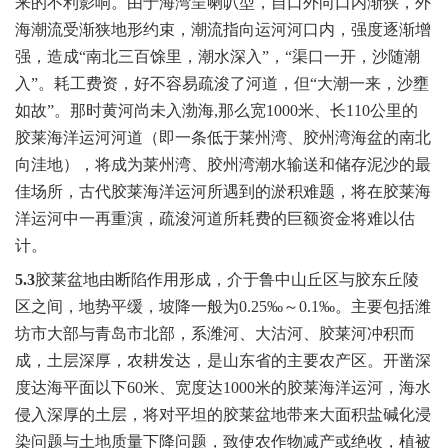
来的不利影响。由于海湾呈喇叭型，自口外向口内渐狭，外
海潮流受渐狭地形约束，潮流指向运河河口内，强度逐渐增
强，造成“南北三百馀里，潮水深入”，“渠口一开，沙随潮
入”。耗工费资，好不容易疏浚了河道，但“大潮一来，沙壅
如故”。那时黄河尚未入渤海,那么宽1000米、长110公里的
胶莱海洋运河河道（即一条低于莱州湾、胶州湾海盆的南北
向洼地），将成为莱州湾、胶州湾潮水输送和储存泥沙的最
佳场所，古代胶莱海洋运河所遇到的淤积难题，将在胶莱海
洋运河中一再重演，疏浚河道所耗费的巨额资金将难以估
计。
5.3
胶莱盆地由断陷作用形成，介于鲁中山丘区与胶东丘陵
区之间，地势平缓，坡降一般为0.25‰～0.1‰。主要包括潍
坊市大部与青岛市北部，系潍河、大沽河、胶莱河冲积而
成，土层深厚，农耕发达，是山东省的主要农产区。开凿深
度达海平面以下60米、宽度达1000米的胶莱海洋运河，海水
侵入深厚的土层，将对平坦的胶莱盆地带来大面积盐碱化浸
染问题与土地质量下降问题，致使农作物减产或绝收，植被