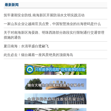
最新新闻
筑牢暑期安全防线 南海新区开展防溺水文明实践活动
一家山东企业让越南官员点赞，中国智慧渔业的出海密码是什么
关于对南海新区海晏路、明珠西路部分路段实行限制通行交通管理
措施的通告
夏日南海：水清草盛白鹭翩飞
此生必去！烟台藏着一座风景绝美的顶级海岛