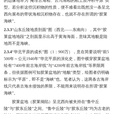
的边缘地带为“掩埋古海相、古泻湖相的粘土质冲积平原”类
型。若分析这些沉积物的性质，便不难看出既然没一条呈北
西向展布的带状海相沉积物存在，也就不存在所谓的“胶莱
海峡”。
2.3.3
“山东丘陵地质剖面”图（西北——东南向），其中“胶
莱盆地地段”之剖面显示出高于黄海海面，意味其地貌是陆
地而不是海峡。
2.3.4
“华北平原的成长”图（
1
：
900
万），意在简要说明“前
5
500
年～公元
1946
年”华北平原的演化史，图中横穿胶莱盆地
绘有“
7400
年前古海岸线”与“
4200
年前古海岸线”等界限两
条，但依据图例可知胶莱盆地的“地貌”类型，绘图者仍明确
标示为“平原”，即不是“海峡”也。笔者认为，这两条古海岸
线只代表古海水侵蚀的界限，不能用来说明存在所谓“胶莱
海峡”。
胶莱盆地（胶莱拗陷）呈北西向被夹持在“鲁中丘
陵”与“胶东丘陵”之间。“鲁中丘陵”与“胶东丘陵”均为古老的