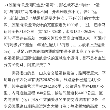
5.1
胶莱海洋运河既然是“运河”，那么就不是“海峡”！“运
河”与“海峡”两者概念不同，开凿难度亦不同。设计“运
河”应该以满足当地通航需要为标准，不必设计的太宽太
深。胶莱海洋运河设计的宽度假定为1000米，（注：巴拿马
运河全长81.6公里，宽152～304米，水深13.5～26.5米，运
河与洋面存在高差，大部分河段水面高出海面26米，可通行
6万吨级以下船舶，年通过能力1.5万艘，占世界海上货运量
5%），满足万吨级轮船的通航需要是不是太宽了？开凿一
条远远超过国际性通航需求的区域性小运河，是不是有点过
分劳民伤财、闲置浪费了？
需要指出的是，山东省交通运输发达，路网密度大。平
均每百平方公里有线路26.87公里。线路总长已超过4万公
里。其中铁路营运里程2042.8公里，公路通车里程4.08万公
里，内河通航里程1840公里，输油气管道长440.7公里。区
内与胶莱（运）河发生穿插关系的主要交通线路有12条，至
少必须重建12座跨越运河之大桥（注：每座桥墩的高度，水