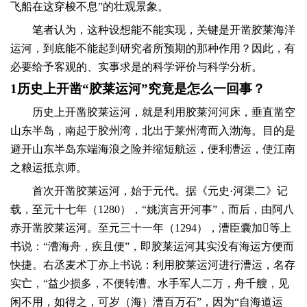
飞船在这穿梭不息”的壮观景象。
笔者认为，这种设想能不能实现，关键是开凿胶莱海洋
运河，到底能不能起到研究者所预期的那种作用？因此，有
必要给予客观的、实事求是的科学评价与科学分析。
1
历史上开凿“胶莱运河”究竟是怎么一回事？
历史上开凿胶莱运河，就是利用胶莱河河床，垂直凿空
山东半岛，南起于胶州湾，北出于莱州湾而入渤海。目的是
避开山东半岛东端海浪之险并缩短航运，便利漕运，使江南
之粮运抵京师。
首次开凿胶莱运河，始于元代。据《元史·河渠二》记
载，至元十七年（
1280
），“姚演言开河事”，而后，由阿八
赤开凿胶莱运河。至元三十一年（
1294
），漕臣囊加等上
书说：“漕海舟，疾且便”，即胶莱运河其实没有海运方便而
快捷。右丞麦术丁亦上书说：利用胶莱运河进行漕运，名存
实亡，“益少损多，不便转漕。水手军人二万，舟千艘，见
闲不用，如得之，可岁（海）漕百万石”，因为“自海道运