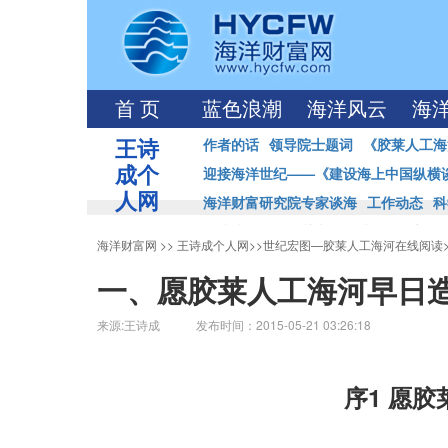
首 页
蓝色浪潮
海洋风云
海
王诗
作者的话
领导院士题词
《胶莱人工海
成个
迎接海洋世纪——《建设海上中国纵横
人网
海洋财富研究院专家谈海
工作动态
科
王诗成海洋强国丛书首发式
海洋访谈
海洋财富网
>>
王诗成个人网
>>
世纪宏图—胶莱人工海河在线阅读
一、愿胶莱人工海河早日
来源:王诗成 发布时间：2015-05-21 03:26:18
1
序
愿胶