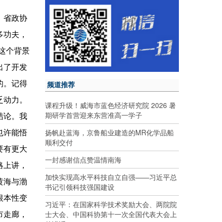
，省政协
多功夫，
这个背景
出了开发
频道推荐
的。记得
乏动力。
课程升级！威海市蓝色经济研究院 2026 暑
期研学首营迎来东营准高一学子
结论。我
扬帆赴蓝海，京鲁船业建造的MR化学品船
也许能悟
顺利交付
要有更大
一封感谢信点赞温情南海
略上讲，
加快实现高水平科技自立自强——习近平总
黄海与渤
书记引领科技强国建设
根本性变
习近平：在国家科学技术奖励大会、两院院
士大会、中国科协第十一次全国代表大会上
市走廊，