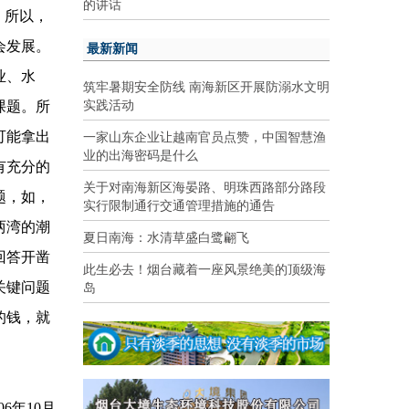
的讲话
。所以，
最新新闻
会发展。
业、水
筑牢暑期安全防线 南海新区开展防溺水文明
实践活动
课题。所
一家山东企业让越南官员点赞，中国智慧渔
可能拿出
业的出海密码是什么
有充分的
关于对南海新区海晏路、明珠西路部分路段
题，如，
实行限制通行交通管理措施的通告
两湾的潮
夏日南海：水清草盛白鹭翩飞
回答开凿
此生必去！烟台藏着一座风景绝美的顶级海
岛
关键问题
的钱，就
06
年
10
月