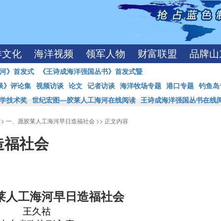
洋文化
海洋视频
领军人物
财富联盟
品牌山
河》首发式
《王诗成海洋强国丛书》首发式暨
谈》评论集
视频访谈
论文
记者访谈
海洋牧场专题
港口专题
钓鱼岛
学技术奖
世纪宏图—胶莱人工海河在线阅读
王诗成海洋强国丛书在线
学术论文
学术报告
>>
一、愿胶莱人工海河早日造福社会
>> 正文内容
造福社会
莱人工海河早日造福社会
王久祜