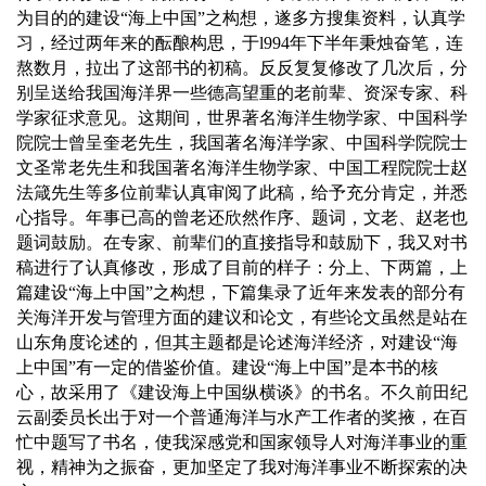
为目的的建设“海上中国”之构想，遂多方搜集资料，认真学
习，经过两年来的酝酿构思，于
l994
年下半年秉烛奋笔，连
熬数月，拉出了这部书的初稿。反反复复修改了几次后，分
别呈送给我国海洋界一些德高望重的老前辈、资深专家、科
学家征求意见。这期间，世界著名海洋生物学家、中国科学
院院士曾呈奎老先生，我国著名海洋学家、中国科学院院士
文圣
常老
先生和我国著名海洋生物学家、中国工程院院士
赵
法箴
先生等多位前辈认真审阅了此稿，给予充分肯定，并悉
心指导。年事已高的曾老还欣然作序、题词，文老、赵老也
题词鼓励。在专家、前辈们的直接指导和鼓励下，我又对书
稿进行了认真修改，形成了目前的样子：分上、下两篇，上
篇建设“海上中国”之构想，下篇集录了近年来发表的部分有
关海洋开发与管理方面的建议和论文，有些论文虽然是站在
山东角度论述的，但其主题都是论述海洋经济，对建设“海
上中国”有一定的借鉴价值。建设“海上中国”是本书的核
心，故采用了《建设海上中国纵横谈》的书名。不久前田纪
云副委员长出于对一个普通海洋与水产工作者的奖掖，在百
忙中题写了书名，使我深感党和国家领导人对海洋事业的重
视，精神为之振奋，更加坚定了我对海洋事业不断探索的决