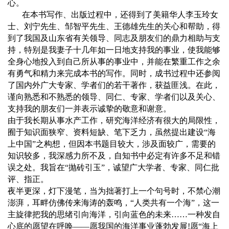
心。
在本书写作、出版过程中，还得到了美籍华人
李玉玲
女
士、
刘宁
先生、
邹智平
先生、
王德雄
先生的关心和帮助，得
到了我国及山东省有关领导、同志及朋友们的鼎力相助与支
持，特别是我妻子十几年如一日地支持我的事业，使我能够
全身心地投入到自己所从事的事业中，并能在繁重工作之余
有勇气和精力来完成本书的写作。同时，成书过程中还参阅
了国内外广大专家、学者们的若干著作，获益匪浅。在此，
谨向熟悉和不熟悉的领导、同仁、专家、学者们以及关心、
支持我的朋友们一并表示诚挚的敬意和谢意。
由于我长期从事水产工作，研究海洋经济有很大的局限性，
囿于知识面狭窄、资料短缺、笔下乏力，虽然提出建设“海
上中国”之构想，但因本书题目较大，涉及面较广，需要的
知识较多，我深感力所不及，自知书中必定有许多不足和错
误之处。我旨在“抛砖引玉”，诚望广大学者、专家、同仁批
评、指正。
夜半更深，灯下漫笔，当为拙著打上一个句号时，不禁心潮
澎湃，耳畔仿佛传来海涛的轰鸣，
“
人类共有一个海
”
，这一
主旋律把我的思绪引向海洋，引向蓝色的未来
……
一种发自
心底的愿望在呼唤
——
愿我国的海洋事业蓬勃发展
!
愿
“
海上