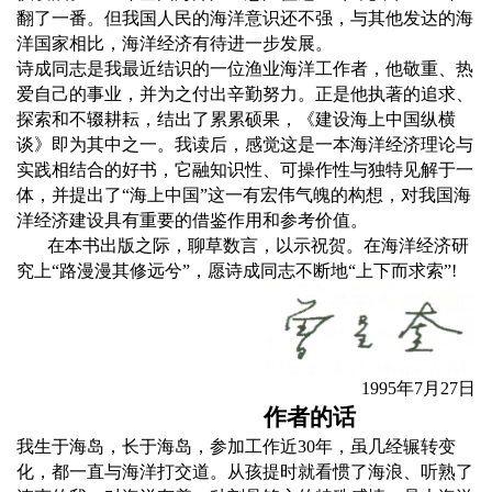
翻了一番。但我国人民的海洋意识还不强，与其他发达的海
洋国家相比，海洋经济有待进一步发展。
诗成同志是我最近结识的一位渔业海洋工作者，他敬重、热
爱自己的事业，并为之付出辛勤努力。正是他执著的追求、
探索和不辍耕耘，结出了累累硕果，《建设海上中国纵横
谈》即为其中之一。我读后，感觉这是一本海洋经济理论与
实践相结合的好书，它融知识性、可操作性与独特见解于一
体，并提出了“海上中国”这一有宏伟气魄的构想，对我国海
洋经济建设具有重要的借鉴作用和参考价值。
在本书出版之际，聊草数言，以示祝贺。在海洋经济研
究上
“
路漫漫其修远兮
”
，愿诗成同志不断地
“
上下而求索
”!
1995
年
7
月
27
日
作者的话
我生于海岛，长于海岛，参加工作近
30
年，虽几经辗转变
化，都一直与海洋打交道。从孩提时就看惯了海浪、听熟了