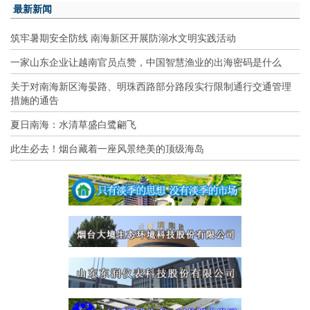
最新新闻
筑牢暑期安全防线 南海新区开展防溺水文明实践活动
一家山东企业让越南官员点赞，中国智慧渔业的出海密码是什么
关于对南海新区海晏路、明珠西路部分路段实行限制通行交通管理
措施的通告
夏日南海：水清草盛白鹭翩飞
此生必去！烟台藏着一座风景绝美的顶级海岛