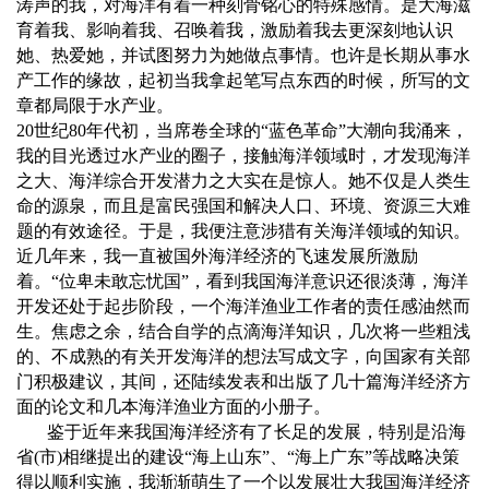
涛声的我，对海洋有着一种刻骨铭心的特殊感情。是大海滋
育着我、影响着我、召唤着我，激励着我去更深刻地认识
她、热爱她，并试图努力为她做点事情。也许是长期从事水
产工作的缘故，起初当我拿起笔写点东西的时候，所写的文
章都局限于水产业。
20
世纪
80
年代初，当席卷全球的
“
蓝色革命
”
大潮向我涌来，
我的目光透过水产业的圈子，接触海洋领域时，才发现海洋
之大、海洋综合开发潜力之大实在是惊人。她不仅是人类生
命的源泉，而且是富民强国和解决人口、环境、资源三大难
题的有效途径。于是，我便注意涉猎有关海洋领域的知识。
近几年来，我一直被国外海洋经济的飞速发展所激励
着。“位卑未敢忘忧国”，看到我国海洋意识还很淡薄，海洋
开发还处于起步阶段，一个海洋渔业工作者的责任感油然而
生。焦虑之余，结合自学的点滴海洋知识，几次将一些粗浅
的、不成熟的有关开发海洋的想法写成文字，向国家有关部
门积极建议，其间，还陆续发表和出版了几十篇海洋经济方
面的论文和几本海洋渔业方面的小册子。
鉴于近年来我国海洋经济有了长足的发展，特别是沿海
省
(
市
)
相继提出的建设
“
海上山东
”
、
“
海上广东
”
等战略决策
得以顺利实施，我渐渐萌生了一个以发展壮大我国海洋经济