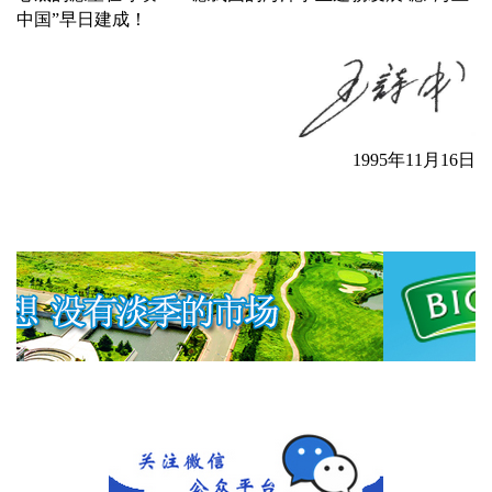
中国
”
早日建成！
1995
年
11
月
16
日