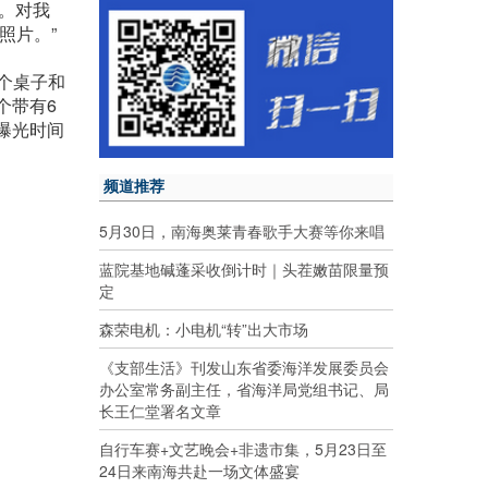
肥。对我
照片。”
个桌子和
一个带有6
曝光时间
频道推荐
5月30日，南海奥莱青春歌手大赛等你来唱
蓝院基地碱蓬采收倒计时｜头茬嫩苗限量预
定
森荣电机：小电机“转”出大市场
《支部生活》刊发山东省委海洋发展委员会
办公室常务副主任，省海洋局党组书记、局
长王仁堂署名文章
自行车赛+文艺晚会+非遗市集，5月23日至
24日来南海共赴一场文体盛宴