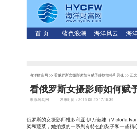
首 页
蓝色浪潮
海洋风云
海
海洋财富网
>>
看俄罗斯女摄影师如何赋予静物性格和灵魂
>> 正
看俄罗斯女摄影师如何赋
来源:蜂鸟网 发布时间：2015-05-20 17:15:39
俄罗斯的女摄影师维多利亚·伊万诺娃（Victoria
架和蔬菜，她拍摄的一系列有特色的梨子和一些精