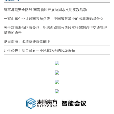
筑牢暑期安全防线 南海新区开展防溺水文明实践活动
一家山东企业让越南官员点赞，中国智慧渔业的出海密码是什么
关于对南海新区海晏路、明珠西路部分路段实行限制通行交通管理
措施的通告
夏日南海：水清草盛白鹭翩飞
此生必去！烟台藏着一座风景绝美的顶级海岛