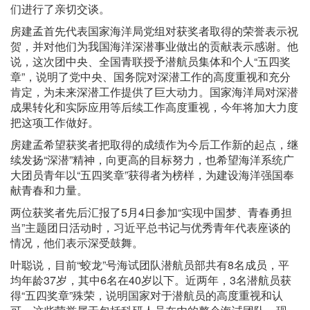
们进行了亲切交谈。
房建孟首先代表国家海洋局党组对获奖者取得的荣誉表示祝
贺，并对他们为我国海洋深潜事业做出的贡献表示感谢。他
说，这次团中央、全国青联授予潜航员集体和个人“五四奖
章”，说明了党中央、国务院对深潜工作的高度重视和充分
肯定，为未来深潜工作提供了巨大动力。国家海洋局对深潜
成果转化和实际应用等后续工作高度重视，今年将加大力度
把这项工作做好。
房建孟希望获奖者把取得的成绩作为今后工作新的起点，继
续发扬“深潜”精神，向更高的目标努力，也希望海洋系统广
大团员青年以“五四奖章”获得者为榜样，为建设海洋强国奉
献青春和力量。
两位获奖者先后汇报了5月4日参加“实现中国梦、青春勇担
当”主题团日活动时，习近平总书记与优秀青年代表座谈的
情况，他们表示深受鼓舞。
叶聪说，目前“蛟龙”号海试团队潜航员部共有8名成员，平
均年龄37岁，其中6名在40岁以下。近两年，3名潜航员获
得“五四奖章”殊荣，说明国家对于潜航员的高度重视和认