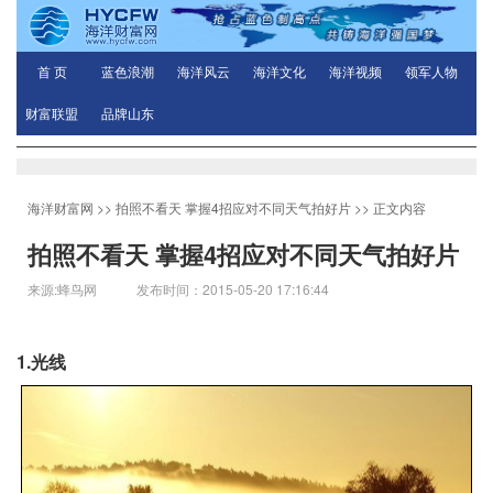
首 页
蓝色浪潮
海洋风云
海洋文化
海洋视频
领军人物
财富联盟
品牌山东
海洋财富网
>>
拍照不看天 掌握4招应对不同天气拍好片
>> 正文内容
拍照不看天 掌握4招应对不同天气拍好片
来源:蜂鸟网 发布时间：2015-05-20 17:16:44
1.光线