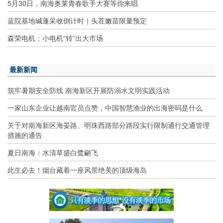
5月30日，南海奥莱青春歌手大赛等你来唱
蓝院基地碱蓬采收倒计时｜头茬嫩苗限量预定
森荣电机：小电机“转”出大市场
最新新闻
筑牢暑期安全防线 南海新区开展防溺水文明实践活动
一家山东企业让越南官员点赞，中国智慧渔业的出海密码是什么
关于对南海新区海晏路、明珠西路部分路段实行限制通行交通管理
措施的通告
夏日南海：水清草盛白鹭翩飞
此生必去！烟台藏着一座风景绝美的顶级海岛