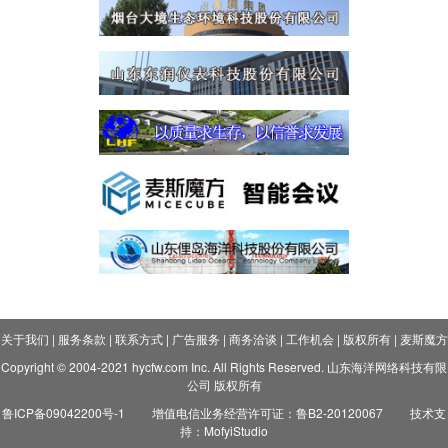
关于我们
|
服务条款
|
联系方式
|
广告服务
|
商务洽谈
|
工作机会
|
版权所有
|
麦斯魔方
Copyright © 2004-2021 hycfw.com Inc. All Rights Reserved. 山东海洋网络科技有限
公司 版权所有
鲁ICP备09042200号-1
增值电信业务经营许可证：鲁B2-20120067
技术支
持：MofyiStudio