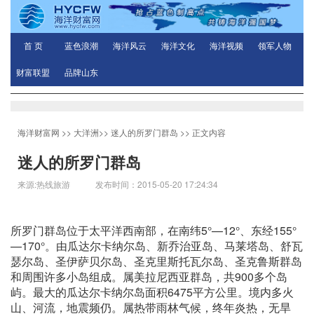
首 页
蓝色浪潮
海洋风云
海洋文化
海洋视频
领军人物
财富联盟
品牌山东
海洋财富网
>>
大洋洲
>>
迷人的所罗门群岛
>> 正文内容
迷人的所罗门群岛
来源:热线旅游 发布时间：2015-05-20 17:24:34
所罗门群岛位于太平洋西南部，在南纬5°—12°、东经155°
—170°。由瓜达尔卡纳尔岛、新乔治亚岛、马莱塔岛、舒瓦
瑟尔岛、圣伊萨贝尔岛、圣克里斯托瓦尔岛、圣克鲁斯群岛
和周围许多小岛组成。属美拉尼西亚群岛，共900多个岛
屿。最大的瓜达尔卡纳尔岛面积6475平方公里。境内多火
山、河流，地震频仍。属热带雨林气候，终年炎热，无旱