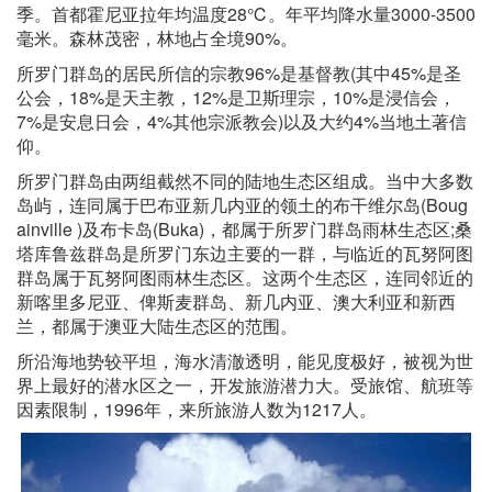
季。首都霍尼亚拉年均温度28℃。年平均降水量3000-3500
毫米。森林茂密，林地占全境90%。
所罗门群岛的居民所信的宗教96%是基督教(其中45%是圣
公会，18%是天主教，12%是卫斯理宗，10%是浸信会，
7%是安息日会，4%其他宗派教会)以及大约4%当地土著信
仰。
所罗门群岛由两组截然不同的陆地生态区组成。当中大多数
岛屿，连同属于巴布亚新几内亚的领土的布干维尔岛(Boug
ainville )及布卡岛(Buka)，都属于所罗门群岛雨林生态区;桑
塔库鲁兹群岛是所罗门东边主要的一群，与临近的瓦努阿图
群岛属于瓦努阿图雨林生态区。这两个生态区，连同邻近的
新喀里多尼亚、俾斯麦群岛、新几内亚、澳大利亚和新西
兰，都属于澳亚大陆生态区的范围。
所沿海地势较平坦，海水清澈透明，能见度极好，被视为世
界上最好的潜水区之一，开发旅游潜力大。受旅馆、航班等
因素限制，1996年，来所旅游人数为1217人。