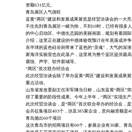
资额
631
亿元。
青岛展区人气很旺
蓝黄“两区”建设和发展成果展览是经贸洽谈会的一大
不住先到青岛展区一睹为快，不到
10
时，已经有很多人
的中心启动区、中德生态园的美丽画面，规划有着国际
介绍，这里正在建设的中德体验馆预计在年底落成并争
东半球的蓝色硅谷则带来了蓝色的“灵魂”，大气的深
家海洋实验室也在此落户，这里将为整个蓝区提供最高
腐蚀、声学、软件新城等。
“两区”首次联办经洽会
此次经贸洽谈会除了举办蓝黄“两区”建设和发展成果
重点活动。
山东省发改委副主任宋军继当日称，山东蓝黄“两区”突
得了重要的阶段性成果。今年上半年，“两区”实现生产
此次经贸洽谈会，是“两区”首次联合举办的经洽会，是
会共征集项目
403
个，涉及
385
家企业，意向融资额是
4
青岛抛出
60
个项目
这次青岛市的招商项目有
60
个，参展企业有
30
家。青