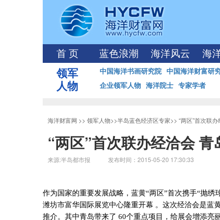
首 页
蓝色浪潮
海洋风云
海
领军
中国海洋书画研究院
中国海洋财富研
人物
企业领军人物
海洋院士
专家学者
海洋财富网
>>
领军人物
>>
半岛蓝色经济区专家
>>
“两区”首次联办
“两区”首次联办经洽会 青
来源:半岛都市报 发布时间：2015-05-20 17:30:33
作为国家的重要发展战略，蓝黄“两区”首次携手“抛绣球
潍坊市富华国际展览中心隆重开幕 。这次经洽会是蓝黄
推介。其中青岛带来了
60
个重点项目，给展会增添亮