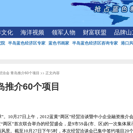
洋文化
海洋视频
领军人物
财富联盟
品牌山
究院
半岛蓝色经济区专家
蓝色书画家
半岛蓝色经济区咨询专家
港口
经洽会 青岛推介60个项目
>> 正文内容
岛推介60个项目
”。
10
月
27
日
上午，
2012
蓝黄“两区”经贸洽谈暨中小企业融资推介
“两区”首次联合举办的经贸盛会，是
9
市
59
县
(
市、区
)
的一次集体展
丽风景。截至
10
月
27
日
下午
5
时，本次经贸洽谈会已集中签约项目
20