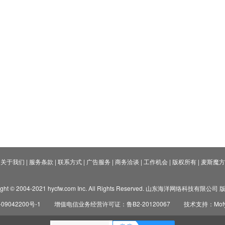
关于我们
|
服务条款
|
联系方式
|
广告服务
|
商务洽谈
|
工作机会
|
版权所有
|
麦斯魔方
ight © 2004-2021 hycfw.com Inc. All Rights Reserved. 山东海洋网络科技有限公
09042200号-1
增值电信业务经营许可证：鲁B2-20120067
技术支持：Mofyi