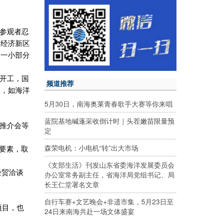
让参观者忍
岸经济新区
的一小部分
经开工，国
频道推荐
里，如海洋
5月30日，南海奥莱青春歌手大赛等你来唱
蓝院基地碱蓬采收倒计时｜头茬嫩苗限量预
资推介会等
定
森荣电机：小电机“转”出大市场
展要素，取
《支部生活》刊发山东省委海洋发展委员会
经贸洽谈
办公室常务副主任，省海洋局党组书记、局
长王仁堂署名文章
自行车赛+文艺晚会+非遗市集，5月23日至
项目，也
24日来南海共赴一场文体盛宴