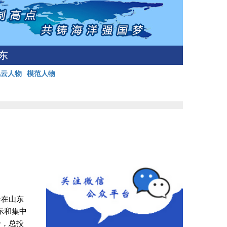
东
风云人物
模范人物
会在山东
示和集中
个，总投