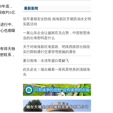
0
年底，
最新新闻
税收约
1
亿
筑牢暑期安全防线 南海新区开展防溺水文明
实践活动
在进行中。
中心也都吸
一家山东企业让越南官员点赞，中国智慧渔
业的出海密码是什么
关于对南海新区海晏路、明珠西路部分路段
具有得天独
实行限制通行交通管理措施的通告
紧密联系，
夏日南海：水清草盛白鹭翩飞
此生必去！烟台藏着一座风景绝美的顶级海
岛