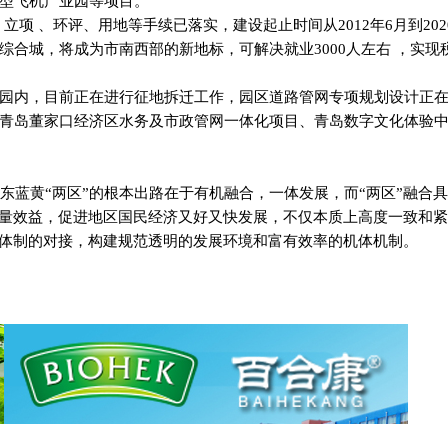
型飞机产业园等项目。
、立项 、环评、用地等手续已落实，建设起止时间从
2012
年
6
月到
202
综合城，将成为市南西部的新地标，可解决就业
3000
人左右 ，实现
园内，目前正在进行征地拆迁工作，园区道路管网专项规划设计正
青岛董家口经济区水务及市政管网一体化项目、青岛数字文化体验
东蓝黄“两区”的根本出路在于有机融合，一体发展，而“两区”融合
质量效益，促进地区国民经济又好又快发展，不仅本质上高度一致和
健体制的对接，构建规范透明的发展环境和富有效率的机体机制。