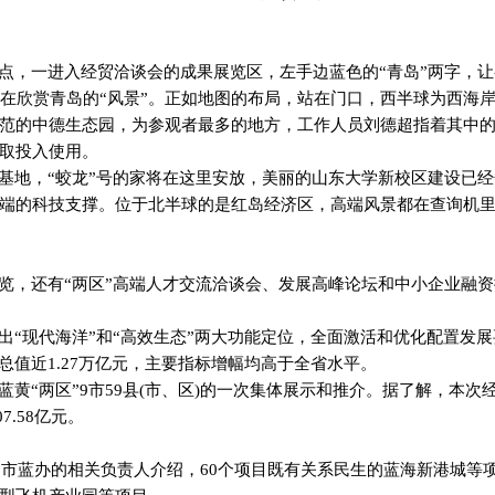
亮点，一进入经贸洽谈会的成果展览区，左手边蓝色的“青岛”两字，
在欣赏青岛的“风景”。正如地图的布局，站在门口，西半球为西海
范的中德生态园，为参观者最多的地方，工作人员刘德超指着其中
取投入使用。
潜基地，“蛟龙”号的家将在这里安放，美丽的山东大学新校区建设已
端的科技支撑。位于北半球的是红岛经济区，高端风景都在查询机
展览，还有“两区”高端人才交流洽谈会、发展高峰论坛和中小企业融
出“现代海洋”和“高效生态”两大功能定位，全面激活和优化配置发
总值近
1.27
万亿元，主要指标增幅均高于全省水平。
蓝黄“两区”
9
市
59
县
(
市、区
)
的一次集体展示和推介。据了解，本次
07.58
亿元。
岛市蓝办的相关负责人介绍，
60
个项目既有关系民生的蓝海新港城等