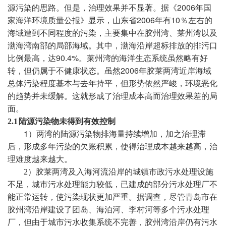
2006
源污染的思路。但是，治理效果并不显著。
据《
年国
2006
10
家海洋环境质量公报》显示，山东省
年有
％左右的
海域遭到不同程度的污染，主要集中在胶州湾、莱州湾以及
渤海湾南部的局部海域。其中，渤海沿岸超标排放的排污口
90.4%
比例最高，达
。莱州湾的海洋生态系统虽然略有好
2006
转，但仍属于不健康状态。虽然
年胶莱两湾近岸海域
总体污染程度基本与去年持平，但形势依然严峻，环境恶化
的趋势并未缓解。
这就形成了治理成本高而治理效果差的局
面。
2.1
陆源污染物未得到有效控制
1
）两湾的
陆源污染物排海量持续增加，加之治理滞
后，形成多年污染的欠账积累，使得治理成本越来越高，治
理难度越来越大。
2
）胶莱两湾及入海河流沿岸的城镇
市政污水处理设施
不足，
城市污水处理能力较低，已建成的部分污水处理厂不
能正常运转，使污染现状更加严重。据调查，
尽管青岛市在
胶州湾沿岸建设了团岛、海泊河、李村河等多个污水处理
厂，但由于城市污水收集系统不完善，胶州湾沿岸仍有污水