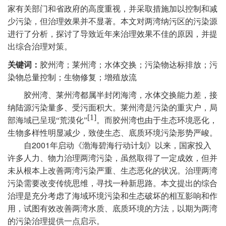
家有关部门和省政府的高度重视，并采取措施加以控制和减
少污染，但治理效果并不显著。本文对两湾纳污区的污染源
进行了分析，探讨了导致近年来治理效果不佳的原因，并提
出综合治理对策。
关键词：
胶州湾；莱州湾；水体交换；污染物达标排放；污
染物总量控制；生物修复；增殖放流
胶州湾、莱州湾都属半封闭海湾，水体交换能力差，接
纳陆源污染量多、受污面积大。莱州湾是污染的重灾户，局
[1]
部海域已呈现“荒漠化”
。而胶州湾也由于生态环境恶化，
生物多样性明显减少，致使生态、底质环境污染形势严峻。
2001
自
年启动《渤海碧海行动计划》以来，国家投入
许多人力、物力治理两湾污染，虽然取得了一定成效，但并
未从根本上改善两湾污染严重、生态恶化的状况。治理两湾
污染需要改变传统思维，寻找一种新思路。本文提出的综合
治理是充分考虑了海域环境污染和生态破坏的相互影响和作
用，试图有效改善两湾水质、底质环境的方法，以期为两湾
的污染治理提供一点启示。