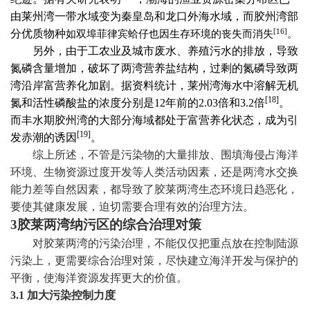
由莱州湾一带水域变为秦皇岛和龙口外海水域，而胶州湾部
[16]
分优质物种
如双埠菲律宾蛤仔也因生存环境的丧失而消失
。
另外，由于工农业及城市废水、养殖污水的排放，导致
氮磷含量增加，破坏了两湾营养盐结构，过剩的氮磷导致两
湾沿岸富营养化加剧。据资料统计，莱州湾海水中溶解无机
[18]
氮和活性磷酸盐的浓度分别是
12
年前的
2.03
倍和
3.2
倍
。
而丰水期胶州湾的大部分海域都处于富营养化状态，成为引
[19]
发赤潮的诱因
。
综上所述，不管是污染物的大量排放、围填海侵占海洋
环境、生物资源过度开发等人类活动因素，还是两湾水交换
能力差等自然因素，都导致了胶莱两湾生态环境日趋恶化，
要使其健康发展，迫切需要合理有效的治理方法。
3
胶莱两湾纳污区的综合治理对策
对胶莱两湾的污染治理，不能仅仅把重点放在控制陆源
污染上，更需要综合治理对策，尽快建立海洋开发与保护的
平衡，使海洋资源发挥更大的价值。
3.1
加大污染控制力度