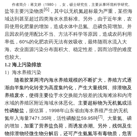
1980-
作者简介：蒋文婷（
），女，硕士研究生，主要从事环境科学研究。
[6]
盐等主要污染物质
，其中以无机氮超标最为严重，某些海
域达到甚至超过四类海水水质标准。另外，由于近年来，农
田使用化肥量的增加，
造成水体中总氮、总磷负荷增加
。并
且因
农药使用配比不当、方法不科学等原因，造成农药利用
60%
率低，
的化肥农药无法有效吸收，最终随雨水流入大
海。农业面源污染分布面积大、稳定性差，因而治理的难度
也较大。
1.2
海上污染排放
1
）海水养殖污染
随着胶莱两湾内海水养殖规模的不断扩大，养殖方式逐
渐由半集约化转变为高度集约化，产生大量残饵、排泄物及
养殖废水，使得主要位于
水交换能力较差的浅海滩涂和内湾
水域的养殖区附近海域水体恶化。
主要超标物为无机氮或活
1998
性磷酸盐，
据估算，
年山东省由海水养殖产生的无机
7471.35
59.95
[7]
氮年入海量
吨，活性磷酸盐
吨
。大量氮、磷
的增加，
加重了营养盐负荷，而诱发赤潮。另外，残饵及生
物排泄物经微生物分解后，还可产生氨氮等有毒物质，危害