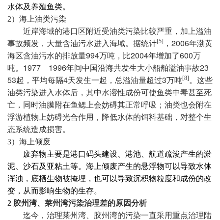
水体及养殖鱼类。
2
）海上油类污染
近岸海域的港口区附近受油类污染比较严重，加上溢油
2006
[5]
事故频发，大量含油污水进入海域。据统计
，
年渤黄
994
2004
600
海区含油污水的排放量
万吨，比
年增加了
万
1977
1996
23
吨。
—
年间中国沿海共发生大小船舶溢油事故
53
4
3
[8]
起，平均每隔
天发生一起，总溢油量超过
万吨
。这些
油类污染进入水体后，其中水溶性成份可使鱼类中毒甚至死
亡，同时油膜附在鱼鳃上会妨碍其正常呼吸；油类也会附在
浮游植物上妨碍光合作用，降低水体的饵料基础，对整个生
态系统造成损害。
3
）海上倾废
废弃物主要是港口码头建设、港池、航道疏浚产生的淤
泥、沙石及亚粘土等。海上倾废产生的悬浮物可以导致水体
浑浊，底栖生物被掩埋，也可以导致沉积物粒度和成份的改
变，从而影响生物的生存。
2
胶州湾、莱州湾污染治理差的原因分析
迄今，治理莱州湾、胶州湾的污染一直采用重点治理陆