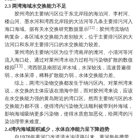
2.3
两湾海域水交换能力不足
胶州湾的主要纳污区位于东北岸段的
海泊河、李村河、
楼山河、墨水河和湾西北岸段的大沽河等几条主要排污河入
[12]
海口海域。据有关水交换研究数据显示
：胶州湾流场结
构复杂，各区域水交换能力差别较大，位于主要排污区的大
沽河口和东岸主要排污口的水交换能力较差。
莱州湾的主要纳污区为位于湾南岸的潍河、小清河等河
流入海口处。通过对莱州湾水动力过程与污染物扩散的数值
[13]
模拟
，湾西部及南部近岸水域，水深较浅，流速普遍很
弱，水体呆滞，稀释扩散能力弱，水体交换能力差。
综上，两湾污染物交换都发生于纳污区内。对莱州湾来
说，水交换的主体应该在渤海中部，而对胶州湾来说，应该
在水交换能力强的黄岛附近的湾口区。然而主要纳污区的水
交换能力都不强，使得湾内污染物无法顺利被带到外海域，
影响海域吸纳更多污染物，使得水质愈加恶化，给两湾的污
染治理带来难度。
2.4
湾内海域面积减少，水体自净能力呈下降趋势
1976
自
年黄河口改道清水沟流路以来，黄河每年携带