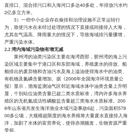
40
直排口、混合排污口和入海河口多达
多处，年排放污水约
2
亿多立方米。
3
）一些中小企业存在偷排和治理设施不正常运转行
为，致使污水在未经过处理的情况下直接或间接排入大海，
尤其在气温高、降雨量大的情况下，导致海域排污量骤增，
严重污染水体。
2.2
湾内海域污染物有增无减
莱州湾的油类污染区主要在海湾西部，胶州湾的海上污
染区域主要集中于港口区和东部海域，养殖废水的排放、船
舶排出的废弃物和含油污水及海上溢油使得海水中的油类、
2006
有机物及氮磷含量增加。据
《
年全国海洋环境质量公
报》显示，渤海监测油气区邻近海域水体中油类含量上升明
显，个别站位油类含量已超二类水质标准，湾内许多海水养
200
殖区的无机氮或活性磷酸盐含量超三类海水水质标准。
6
6
578
年山东省共发生海洋渔业水域污染事故
起，污染面积
00
多公顷，
大规模超限度的海水养殖将大量废水直接排入海
洋，加剧了水体的富营养化，使得赤潮频发，生物资源严重
受损。