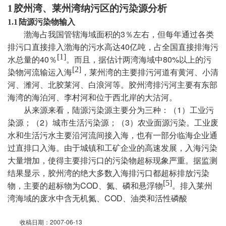
1
胶州湾、莱州湾纳污区的污染源分析
1.1
陆源污染物输入
3
渤海占我国管辖海域面积的
％左右，但每年通过各类
40
排污口直接排入渤海的污水高达
亿吨，占全国直接排海污
[1]
40
80%
水总量的
％
。而且，据估计两湾海域中
以上的污
[2]
染物河流输运入海
，莱州湾的主要排污河道有黄河、小清
河、潍河、北胶莱河、白浪河等。胶州湾排污河主要有东部
海湾的海泊河、李村河和位于西北岸的大沽河。
1
从来源来看，陆源污染源主要分为三种：（
）工业污
2
3
染源；（
）城市生活污染源；（
）农业面源污染。工业废
水和生活污水主要沿河流间接入海，也有一部分临海企业通
过直排口入海。由于城镇和工矿企业的高速发展，入海污染
大量增加，使得主要排污口的污染物超标现象严重。据监测
结果显示，胶州湾的绝大多数入海排污口都超标排放污染
[5]
COD
物，主要的超标物为
、氮、磷和悬浮物
。排入莱州
COD
湾海域的废水中含无机氮、
、油类和活性磷酸
2007-06-13
收稿日期：