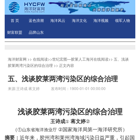
首 页
蓝色浪潮
海洋风云
海洋文化
海洋视频
领军人物
财富联盟
品牌山东
海洋财富网
>>
在线阅读
>>
世纪宏图—胶莱人工海河在线阅读
>>
五、浅谈
胶莱两湾污染区的综合治理
>> 正文内容
五、浅谈胶莱两湾污染区的综合治理
来源:王诗成 蒋文婷 发布时间：1900-01-01 00:00:00
浅谈胶莱两湾污染区的综合治理
王诗成
蒋文婷
②
①
（
②
国家海洋局第一海洋研究所）
①山东省海洋渔业厅
摘要：
近年来，胶州湾和莱州湾海域污染日益严重，引起国