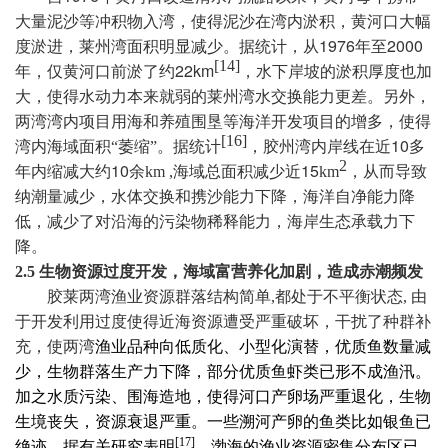
大量泥沙等冲积物入湾，使得泥沙在湾内淤积，黄河口大幅
1976
2000
度淤进，莱州湾面积明显减少。据统计，从
年至
[14]
22km
年，仅黄河口前淤了约
，水下岸坡的淤积厚度也加
大，使得水动力本来就弱的莱州湾水交换能力更差。另外，
两湾湾内项目用海和养殖围垦等海洋开发项目的增多，使得
[16]
10
湾内海域面积“萎缩”。据统计
，
胶州湾内岸线在近
多
2
10
15
年内缩减大约
余
km ,
海域总面积减少近
km
，从而
导致
纳潮量减少，水体交换和携沙能力下降，海洋自净能力降
低，减少了对沿海的污染物稀释能力，海岸生态承载力下
降。
2.5
生物资源过度开发，海域富营养化加剧，造成赤潮频发
胶莱两湾渔业资源群落结构简单
,
都
处于不平衡状态
,
由
于开发利用过度使得近海资源遭受严重破坏，干扰了种群补
充，使两湾
渔业品种向低质化、小型化演替，优质鱼数量减
少，生物群落生产力下降，部分优质鱼虾类已形不成渔汛。
加之水质污染、围海造地，使得河口产卵场严重退化，生物
生境丧失，资源衰退严重。一些溯河产卵的鱼类比如银鱼已
[17]
绝迹。据有关研究表明
，渤海的渔业资源密集分布区已