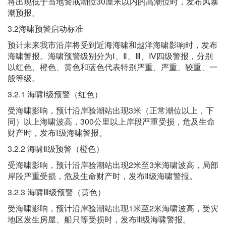
将出现低于当地警戒潮位30厘米以内的高潮位时，发布风暴
潮预报。
3.2海啸预警启动标准
预计未来我市沿岸将受到近海海啸和越洋海啸影响时，发布
海啸警报。海啸预警级别分为Ⅰ、Ⅱ、Ⅲ、Ⅳ四级警报，分别
以红色、橙色、黄色和蓝色代表特别严重、严重、较重、一
般等级。
3.2.1 海啸Ⅰ级预警（红色）
受海啸影响，预计沿岸验潮站出现3米（正常潮位以上，下
同）以上海啸波高，300公里以上岸段严重受损，危及生命
财产时，发布Ⅰ级海啸警报。
3.2.2 海啸Ⅱ级预警（橙色）
受海啸影响，预计沿岸验潮站出现2米至3米海啸波高，局部
岸段严重受损，危及生命财产时，发布Ⅱ级海啸警报。
3.2.3 海啸Ⅲ级预警（黄色）
受海啸影响，预计沿岸验潮站出现1米至2米海啸波高，受灾
地区发生房屋、船只等受损时，发布Ⅲ级海啸警报。