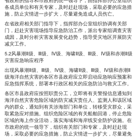
省政府的指导和市政府的统一领导下，由指挥部办公室组织
各成员单位和有关专家，及时赶赴现场，采取必要的应急措
施，防止灾情进一步扩大，尽量避免造成人员伤亡。
在省政府相关部门指导下，指挥部办公室组织协调有关部
门，赶赴灾害现场指导应急防治工作，派出专家组调查灾害
成因，及时分析灾害发展变化趋势，指导受灾地区开展防灾
减灾工作。
5.2风暴潮Ⅱ级、Ⅲ级、Ⅳ级、海啸Ⅱ级、Ⅲ级、Ⅳ级和赤潮Ⅱ级
灾害应急响应程序
出现风暴潮Ⅱ级、Ⅲ级、Ⅳ级、海啸Ⅱ级、Ⅲ级、Ⅳ级和赤潮Ⅱ
级海洋自然灾害的各区市县政府应立即启动应急响应预案和
应急指挥系统，部署本行政区相关的应急防治与救灾工作。
各区市县政府应按照职责分工，立即将有关警报信息通知到
海洋自然灾害危险区域的防灾减灾责任人、监测人和该区域
内的群众，通知到有关涉海部门和单位，转移受灾群众，采
取紧急应对措施。组织危险区域的有关船舶回港，停止危险
区域的海上作业活动，落实海域和海岸线安全防护设施。在
市政府的统一领导下，组织有关部门和专家，及时赶赴现
场，采取必要的应急措施，防止灾情进一步扩大，尽量避免