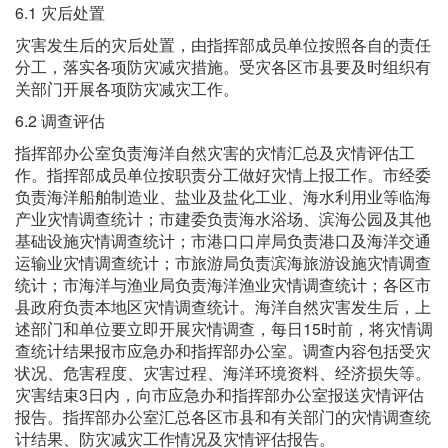
6.1 灾后处置
灾害发生后的灾后处置，由指挥部成员单位按照各自的责任
分工，落实各项防灾减灾措施。受灾各区市县要及时组织有
关部门开展各项防灾减灾工作。
6.2 调查评估
指挥部办公室负责海洋自然灾害的灾情汇总及灾情评估工
作。指挥部成员单位按职责分工做好灾情上报工作。市经委
负责海洋船舶制造业、盐业及盐化工业、海水利用业等临海
产业灾情调查统计；市建委负责海水浴场、滨海公园及其他
基础设施灾情调查统计；市港口口岸局负责港口及海洋交通
运输业灾情调查统计；市旅游局负责滨海旅游设施灾情调查
统计；市海洋与渔业局负责海洋渔业灾情调查统计；各区市
县政府负责本地区灾情调查统计。海洋自然灾害发生后，上
述部门和单位要立即开展灾情调查，每日15时前，将灾情调
查统计结果报市应急办和指挥部办公室。调查内容包括受灾
状况、危害程度、灾害过程、海洋环境资料、经济损失等。
灾害结束3日内，向市应急办和指挥部办公室报送灾情评估
报告。指挥部办公室汇总各区市县和有关部门的灾情调查统
计结果、防灾减灾工作情况及灾情评估报告。