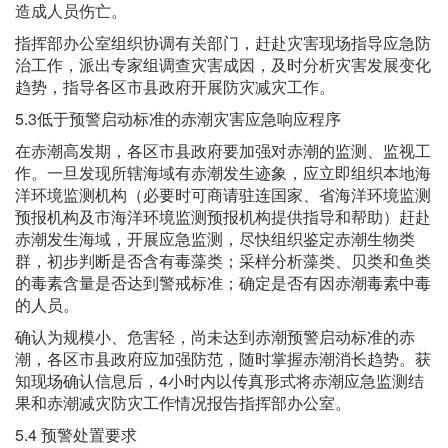
造成人员伤亡。
指挥部办公室组织协调有关部门，赶赴灾害现场指导应急防
治工作，派出专家组调查灾害成因，及时分析灾害发展变化
趋势，指导各区市县政府开展防灾减灾工作。
5.3低于预警启动标准的赤潮灾害应急响应程序
在赤潮高发期，各区市县政府要加强对赤潮的监测、监视工
作。一旦发现所辖海域有赤潮发生迹象，应立即组织本地海
洋环境监测机构（必要时可商请驻连国家、省海洋环境监测
预报机构及市海洋环境监测预报机构提供指导和帮助）赶赴
赤潮发生海域，开展应急监测，尽快组织鉴定赤潮生物类
群，初步判断是否含有毒藻类；采样分析藻类、贝类和鱼类
的毒素含量是否达到警戒标准；确定是否有因赤潮毒素中毒
的人员。
确认为规模小、危害轻，尚未达到赤潮预警启动标准的赤
潮，各区市县政府应加强防范，随时掌握赤潮消长趋势。获
知现场确认信息后，4小时内以传真形式将赤潮应急监测结
果和赤潮减灾防灾工作情况报告指挥部办公室。
5.4 预警处置要求