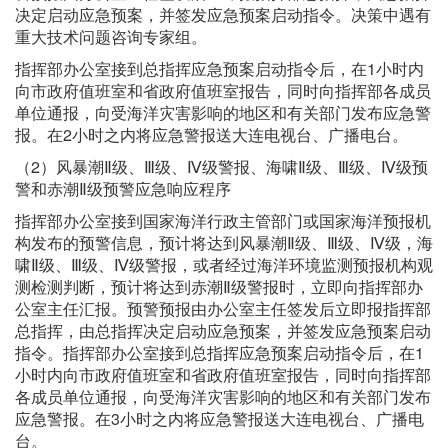
决定启动应急预案，并签发应急预案启动指令。决策中遇有
重大技术问题咨询专家组。
指挥部办公室接到总指挥应急预案启动指令后，在1小时内
向市政府值班室和省政府值班室报告，同时向指挥部各成员
单位通报，向受海洋灾害影响的地区和有关部门发布应急警
报。在2小时之内将应急警报送大连电视台、广播电台。
（2）风暴潮Ⅱ级、Ⅲ级、Ⅳ级警报、海啸Ⅱ级、Ⅲ级、Ⅳ级预
警和赤潮Ⅱ级预警应急响应程序
指挥部办公室接到国家海洋行政主管部门或国家海洋预报机
构发布的预警信息，预计将达到风暴潮Ⅱ级、Ⅲ级、Ⅳ级，海
啸Ⅱ级、Ⅲ级、Ⅳ级警报，或者经过海洋环境监测预报机构观
测检测判断，预计将达到赤潮Ⅱ级警报时，立即向指挥部办
公室主任汇报。预警预报由办公室主任签发后立即报指挥部
总指挥，由总指挥决定启动应急预案，并签发应急预案启动
指令。指挥部办公室接到总指挥应急预案启动指令后，在1
小时内向市政府值班室和省政府值班室报告，同时向指挥部
各成员单位通报，向受海洋灾害影响的地区和有关部门发布
应急警报。在3小时之内将应急警报送大连电视台、广播电
台。