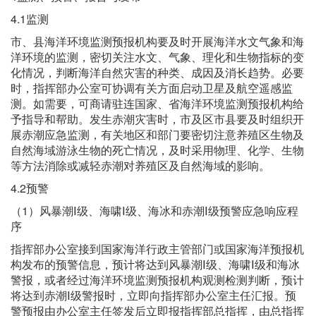
4.1监测
市、县海洋环境监测预报机构要及时开展海洋水文气象和海
洋环境的监测，密切关注水文、气象、理化和生物指标的变
化情况，判断海洋自然灾害的种类、成因及消长趋势。必要
时，指挥部办公室可协调有关方面启动卫星及航空遥感监
测。如需要，可商请驻连国家、省海洋环境监测预报机构给
予指导和帮助。发生赤潮灾害时，市及区市县要及时组织开
展赤潮应急监测，有关地区和部门要密切注意养殖区生物及
自然海域游泳生物的死亡情况，及时采用物理、化学、生物
等方法消除或减轻赤潮对养殖区及自然海域的影响。
4.2预警
（1）风暴潮Ⅰ级、海啸Ⅰ级、海冰和赤潮Ⅰ级预警应急响应程
序
指挥部办公室接到国家海洋行政主管部门或国家海洋预报机
构发布的预警信息，预计将达到风暴潮Ⅰ级、海啸Ⅰ级和海冰
警报，或者经过海洋环境监测预报机构观测检测判断，预计
将达到赤潮Ⅰ级警报时，立即向指挥部办公室主任汇报。预
警预报由办公室主任签发后立即报指挥部总指挥，由总指挥